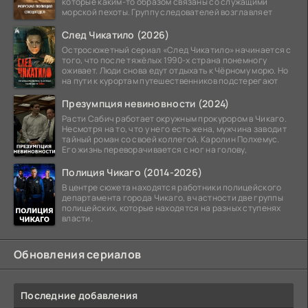
которые каким-то образом связаны со служащими
морской пехоты. Группу следователей возглавляет
След Чикатило (2026)
Остросюжетный сериал «След Чикатило» начинается с
того, что после тяжёлых 1990-х страна понемногу
оживает. Люди снова едут отдыхать к Чёрному морю. Но
на пути к курортам путешественников подстерегают
Презумпция невиновности (2024)
Расти Сабич работает окружным прокурором в Чикаго.
Несмотря на то, что у него есть жена, мужчина заводит
тайный роман со своей коллегой, Каролин Полхемус.
Его жизнь переворачивается с ног на голову,
Полиция Чикаго (2014-2026)
В центре сюжета находятся работники полицейского
департамента города Чикаго, в частности две группы
полицейских, которые находятся на разных ступенях
власти.
Обновления сериалов
Последние добавления