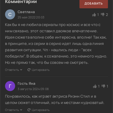
Комментарии
ДОБАВИТЬ
Светлана
С
1
2
25 мая 2022 20:03
Как бы я не любила сериалы про космос и все что с
ним связано, этот оставил двоякое впечатление.
Идея сюжета вполне себе интересна, вполне! Так как,
в принципе, из серии в серию идет лишь одна линия
развития ситуации. Чп - нашлись люди - "всех
победили". В общем, к сожалению, это немного нудно.
Но не прямо так, что бы совсем не смотреть.
Ответить
Цитировать
Гость Яна
Г
1
1
3 августа 2024 09:08
Понравилось, как играет актриса Риэнн Стил и в
целом сюжет отличный, хоть и местами нудноватый.
Ответить
Цитировать