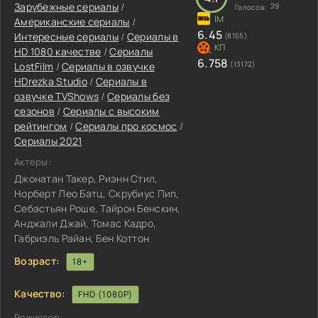
Зарубежные сериалы
/
29
Голосов:
Американские сериалы
/
6.45
Интересные сериалы
/
Сериалы в
(8155)
HD 1080 качестве
/
Сериалы
6.758
(13172)
LostFilm
/
Сериалы в озвучке
HDrezka Studio
/
Сериалы в
озвучке TVShows
/
Сериалы без
сезонов
/
Сериалы с высоким
рейтингом
/
Сериалы про космос
/
Сериалы 2021
Актеры:
Джонатан Такер, Риэнн Стил,
Норберт Лео Батц, Скрубиус Пип,
Себастьян Роше, Тайрон Бенскин,
Анджали Джай, Томас Кадро,
Габриэль Райан, Бен Коттон
Возраст:
18+
Качество:
FHD (1080P)
Режиссер: