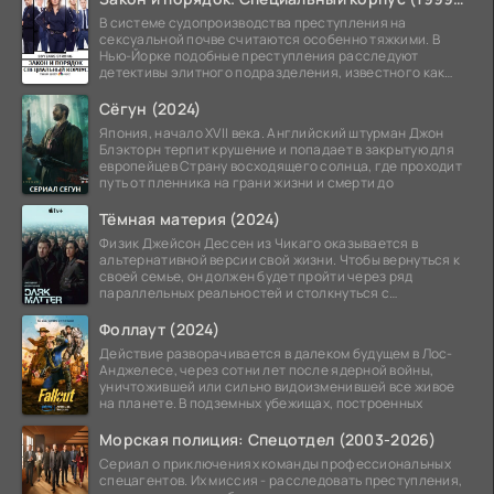
В системе судопроизводства преступления на
сексуальной почве считаются особенно тяжкими. В
Нью-Йорке подобные преступления расследуют
детективы элитного подразделения, известного как
Особый отдел.
Сёгун (2024)
Япония, начало XVII века. Английский штурман Джон
Блэкторн терпит крушение и попадает в закрытую для
европейцев Страну восходящего солнца, где проходит
путь от пленника на грани жизни и смерти до
Тёмная материя (2024)
Физик Джейсон Дессен из Чикаго оказывается в
альтернативной версии свой жизни. Чтобы вернуться к
своей семье, он должен будет пройти через ряд
параллельных реальностей и столкнуться с
альтернативной
Фоллаут (2024)
Действие разворачивается в далеком будущем в Лос-
Анджелесе, через сотни лет после ядерной войны,
уничтожившей или сильно видоизменившей все живое
на планете. В подземных убежищах, построенных
Морская полиция: Спецотдел (2003-2026)
Сериал о приключениях команды профессиональных
спецагентов. Их миссия - расследовать преступления,