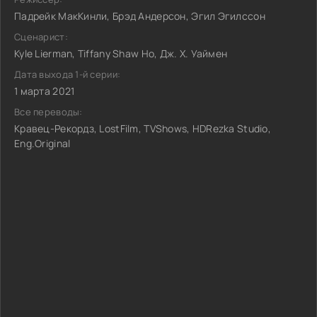
Падрейк МакКинли, Брэд Андерсон, Эгил Эгилссон
Сценарист:
Kyle Lierman, Tiffany Shaw Ho, Дж. Х. Уаймен
Дата выхода 1-й серии:
1 марта 2021
Все переводы:
Кравец-Рекордз, LostFilm, TVShows, HDRezka Studio,
Eng.Original