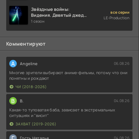
Звёздные войны:
все серии
Видения. Девятый джедай
LE-Production
(2026)
1 сезон
Комментируют
A
Angeline
06.08.26
Многие зрители выбирают аниме-фильмы, потому что они
понятны и рождают
ЧИ (2018-2026)
В
В.
04.08.26
Какая-то туповатая баба, зависает в экстремальных
ситуациях и "висит"
ЗАХВАТ (2019-2026)
Г
Гость Наталья
04.08.26