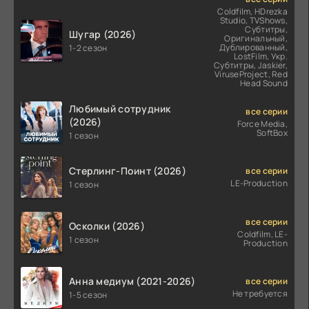
Coldfilm, HDrezka
Studio, TVShows,
Субтитры,
Шугар (2026)
Оригинальный,
Дублированный,
1-2 сезон
LostFilm, Укр.
Субтитры, Jaskier,
ViruseProject, Red
Head Sound
Любимый сотрудник
все серии
(2026)
Force Media,
SoftBox
1 сезон
Стерлинг-Поинт (2026)
все серии
LE-Production
1 сезон
все серии
Осколки (2026)
Coldfilm, LE-
1 сезон
Production
Анна медиум (2021-2026)
все серии
Не требуется
1-5 сезон