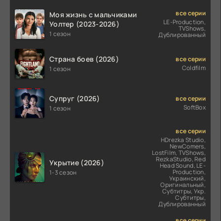
все серии
Моя жизнь с мальчиками
LE-Production,
Уолтер (2023-2026)
TVShows,
1 сезон
Дублированный
Страна боев (2026)
все серии
Coldfilm
1 сезон
Супруг (2026)
все серии
SoftBox
1 сезон
все серии
HDrezka Studio,
NewComers,
LostFilm, TVShows,
RezkaStudio, Red
Укрытие (2026)
Head Sound, LE-
Production,
1-3 сезон
Украинский,
Оригинальный,
Субтитры, Укр.
Субтитры,
Дублированный
все серии