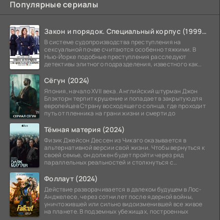
Популярные сериалы
Закон и порядок. Специальный корпус (1999-2026)
В системе судопроизводства преступления на
сексуальной почве считаются особенно тяжкими. В
Нью-Йорке подобные преступления расследуют
детективы элитного подразделения, известного как
Особый отдел.
Сёгун (2024)
Япония, начало XVII века. Английский штурман Джон
Блэкторн терпит крушение и попадает в закрытую для
европейцев Страну восходящего солнца, где проходит
путь от пленника на грани жизни и смерти до
Тёмная материя (2024)
Физик Джейсон Дессен из Чикаго оказывается в
альтернативной версии свой жизни. Чтобы вернуться к
своей семье, он должен будет пройти через ряд
параллельных реальностей и столкнуться с
альтернативной
Фоллаут (2024)
Действие разворачивается в далеком будущем в Лос-
Анджелесе, через сотни лет после ядерной войны,
уничтожившей или сильно видоизменившей все живое
на планете. В подземных убежищах, построенных