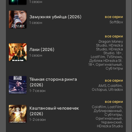
(2026)
1 сезон
Замужняя убийца (2026)
все серии
SoftBox
1 сезон
все серии
Dragon Money
Studio, HDrezka
Лаки (2026)
Studio, HDrezka
Studio. 18+,
1 сезон
LostFilm, TVShows,
Дубляж HDrezka St.
18+, Оригинальный,
Субтитры
Тёмная сторона ринга
все серии
(2026)
AMS, Coldfilm,
Octopus, Ultradox
1-7 сезон
все серии
Coldfilm, LostFilm,
Каштановый человечек
Дублированный,
(2026)
Субтитры,
Оригинальный,
1-2 сезон
Украинский,
HDrezka Studio