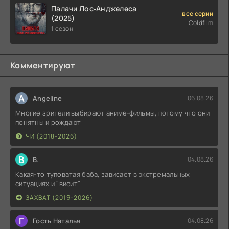
Палачи Лос‑Анджелеса
все серии
(2025)
Coldfilm
1 сезон
Комментируют
A
Angeline
06.08.26
Многие зрители выбирают аниме-фильмы, потому что они
понятны и рождают
ЧИ (2018-2026)
В
В.
04.08.26
Какая-то туповатая баба, зависает в экстремальных
ситуациях и "висит"
ЗАХВАТ (2019-2026)
Г
Гость Наталья
04.08.26