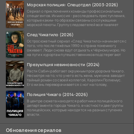
Морская полиция: Спецотдел (2003-2026)
Сериал о приключениях команды профессиональных
спецагентов. Их миссия - расследовать преступления,
которые каким-то образом связаны со служащими
морской пехоты. Группу следователей возглавляет
След Чикатило (2026)
Остросюжетный сериал «След Чикатило» начинается с
того, что после тяжёлых 1990-х страна понемногу
оживает. Люди снова едут отдыхать к Чёрному морю. Но
на пути к курортам путешественников подстерегают
Презумпция невиновности (2024)
Расти Сабич работает окружным прокурором в Чикаго.
Несмотря на то, что у него есть жена, мужчина заводит
тайный роман со своей коллегой, Каролин Полхемус.
Его жизнь переворачивается с ног на голову,
Полиция Чикаго (2014-2026)
В центре сюжета находятся работники полицейского
департамента города Чикаго, в частности две группы
полицейских, которые находятся на разных ступенях
власти.
Обновления сериалов