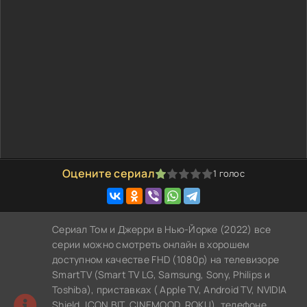
Оцените сериал
1
голос
20
1
2
3
4
5
Сериал Том и Джерри в Нью-Йорке (2022) все
серии можно смотреть онлайн в хорошем
доступном качестве FHD (1080p) на телевизоре
SmartTV (Smart TV LG, Samsung, Sony, Philips и
Toshiba), приставках ( Apple TV, Android TV, NVIDIA
Shield, ICON BIT, CINEMOOD, ROKU), телефоне