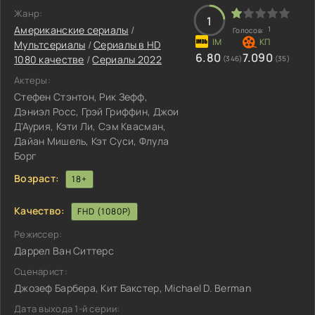
Жанр:
1
Американские сериалы
/
1
Голосов:
Мультсериалы
/
Сериалы в HD
6.80
7.090
1080 качестве
/
Сериалы 2022
(346)
(35)
Актеры:
Стефен Стэнтон, Рик Зефф,
Дэниэл Росс, Грэй Гриффин, Джои
Д'Аурия, Кэти Ли, Сэм Квасман,
Дайан Мишель, Кэт Суси, Флула
Борг
Возраст:
18+
Качество:
FHD (1080P)
Режиссер:
Даррел Ван Ситтерс
Сценарист:
Джозеф Барбера, Кит Бакстер, Michael D. Berman
Дата выхода 1-й серии: