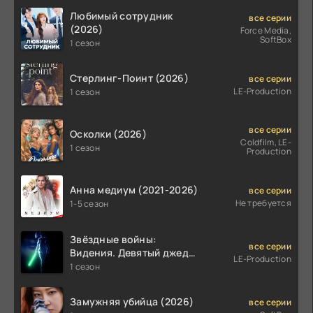
Любимый сотрудник
все серии
(2026)
Force Media,
SoftBox
1 сезон
Стерлинг-Поинт (2026)
все серии
LE-Production
1 сезон
все серии
Осколки (2026)
Coldfilm, LE-
1 сезон
Production
Анна медиум (2021-2026)
все серии
Не требуется
1-5 сезон
Звёздные войны:
все серии
Видения. Девятый джедай
LE-Production
(2026)
1 сезон
Замужняя убийца (2026)
все серии