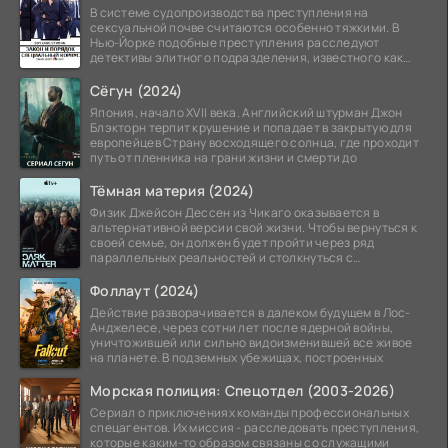
В системе судопроизводства преступления на
сексуальной почве считаются особенно тяжкими. В
Нью-Йорке подобные преступления расследуют
детективы элитного подразделения, известного как
Особый отдел.
Сёгун (2024)
Япония, начало XVII века. Английский штурман Джон
Блэкторн терпит крушение и попадает в закрытую для
европейцев Страну восходящего солнца, где проходит
путь от пленника на грани жизни и смерти до
Тёмная материя (2024)
Физик Джейсон Дессен из Чикаго оказывается в
альтернативной версии свой жизни. Чтобы вернуться к
своей семье, он должен будет пройти через ряд
параллельных реальностей и столкнуться с
альтернативной
Фоллаут (2024)
Действие разворачивается в далеком будущем в Лос-
Анджелесе, через сотни лет после ядерной войны,
уничтожившей или сильно видоизменившей все живое
на планете. В подземных убежищах, построенных
Морская полиция: Спецотдел (2003-2026)
Сериал о приключениях команды профессиональных
спецагентов. Их миссия - расследовать преступления,
которые каким-то образом связаны со служащими