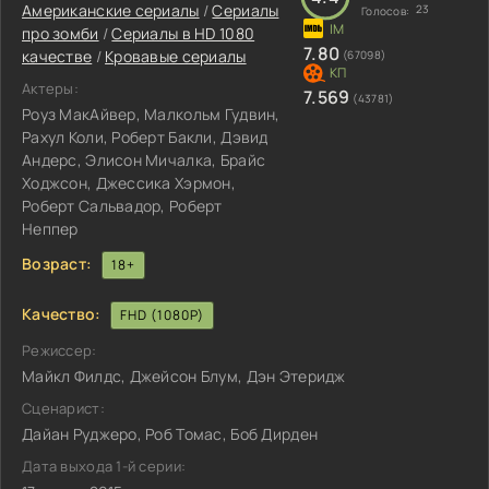
Американские сериалы
/
Сериалы
23
Голосов:
про зомби
/
Сериалы в HD 1080
7.80
качестве
/
Кровавые сериалы
(67098)
Актеры:
7.569
(43781)
Роуз МакАйвер, Малкольм Гудвин,
Рахул Коли, Роберт Бакли, Дэвид
Андерс, Элисон Мичалка, Брайс
Ходжсон, Джессика Хэрмон,
Роберт Сальвадор, Роберт
Неппер
Возраст:
18+
Качество:
FHD (1080P)
Режиссер:
Майкл Филдс, Джейсон Блум, Дэн Этеридж
Сценарист:
Дайан Руджеро, Роб Томас, Боб Дирден
Дата выхода 1-й серии: