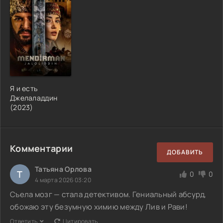
Я и есть
Джелаладдин
(2023)
Комментарии
ДОБАВИТЬ
Татьяна Орлова
Т
0
0
4 марта 2026 03:20
Съела мозг — стала детективом. Гениальный абсурд,
обожаю эту безумную химию между Лив и Рави!
Ответить
Цитировать