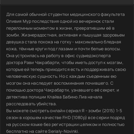
Для самой обычной студентки медицинского факультета
Оливия Мур последствия одной из вечеринок стали
переломным моментом в жизни, превратившим её в
зомби. Жизнерадостная, активная и пышущая здоровьем
девушка стала похожа на готку - максимально бледная
кожа, тёмные круги под глазами и почти белые волосы.
Она устроилась на работу в офис судмедэксперта
доктора Рави Чакрабарти, чтобы иметь доступ к мозгам,
которые ей теперь приходится есть и поддерживать свою
человеческую сущность. Но с каждым съеденным ею
мозгом она наследует воспоминания почившего. С
помощью доктора Чакрабарти, узнавшего её секрет, и
детектива полиции Клайва Бабино Лив начала
расследовать убийства.
Вы можете смотреть онлайн сериал Я - зомби (2015) 1-5
сезон в хорошем качестве FHD (1080p) все серии подряд
на русском языке без регистрации целиком и полностью
бесплатно на сайте Serialy-Novinki.