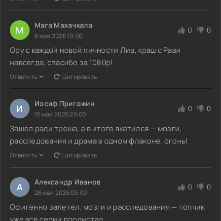
Мага Махачкала
М
0
0
8 мая 2026 19:00
Ору с каждой новой личности Лив, краш с Рави
навсегда, спасибо за 1080p!
Ответить
Цитировать
Иосиф Пригожин
И
0
0
16 мая 2026 20:00
Зашел ради треша, а в итоге вкатился — мозги,
расследования и драма в одном флаконе, огонь!
Ответить
Цитировать
Александр Иванов
А
0
0
26 мая 2026 05:00
Офигенно залетел, мозги и расследования — топчик,
уже все серии пролистал