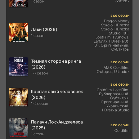
SoftBox
1 сезон
все серии
Dragon Money
Studio, HDrezka
Лаки (2026)
Studio, HDrezka
Studio. 18+,
1 сезон
LostFilm, TVShows,
Дубляж HDrezka St.
18+, Оригинальный,
Субтитры
Тёмная сторона ринга
все серии
(2026)
AMS, Coldfilm,
Octopus, Ultradox
1-7 сезон
все серии
Coldfilm, LostFilm,
Каштановый человечек
Дублированный,
(2026)
Субтитры,
Оригинальный,
1-2 сезон
Украинский,
HDrezka Studio
Палачи Лос‑Анджелеса
все серии
(2025)
Coldfilm
1 сезон