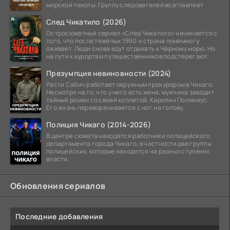
морской пехоты. Группу следователей возглавляет
След Чикатило (2026)
Остросюжетный сериал «След Чикатило» начинается с
того, что после тяжёлых 1990-х страна понемногу
оживает. Люди снова едут отдыхать к Чёрному морю. Но
на пути к курортам путешественников подстерегают
Презумпция невиновности (2024)
Расти Сабич работает окружным прокурором в Чикаго.
Несмотря на то, что у него есть жена, мужчина заводит
тайный роман со своей коллегой, Каролин Полхемус.
Его жизнь переворачивается с ног на голову,
Полиция Чикаго (2014-2026)
В центре сюжета находятся работники полицейского
департамента города Чикаго, в частности две группы
полицейских, которые находятся на разных ступенях
власти.
Обновления сериалов
Последние добавления