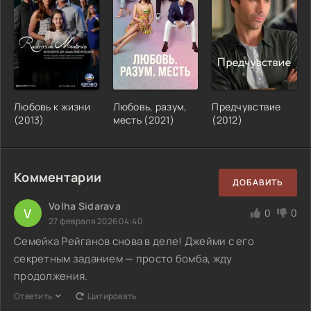
Любовь к жизни
Любовь, разум,
Предчувствие
(2013)
месть (2021)
(2012)
Комментарии
ДОБАВИТЬ
Volha Sidarava
V
0
0
27 февраля 2026 04:40
Семейка Рейганов снова в деле! Джейми с его
секретным заданием — просто бомба, жду
продолжения.
Ответить
Цитировать