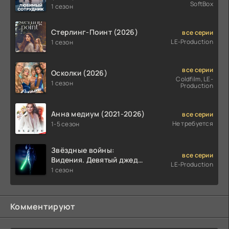
SoftBox
1 сезон
Стерлинг-Поинт (2026)
все серии
LE-Production
1 сезон
все серии
Осколки (2026)
Coldfilm, LE-
1 сезон
Production
Анна медиум (2021-2026)
все серии
Не требуется
1-5 сезон
Звёздные войны:
все серии
Видения. Девятый джедай
LE-Production
(2026)
1 сезон
Комментируют