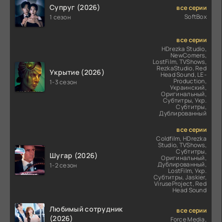
Супруг (2026)
все серии
SoftBox
1 сезон
все серии
HDrezka Studio,
NewComers,
LostFilm, TVShows,
RezkaStudio, Red
Укрытие (2026)
Head Sound, LE-
Production,
1-3 сезон
Украинский,
Оригинальный,
Субтитры, Укр.
Субтитры,
Дублированный
все серии
Coldfilm, HDrezka
Studio, TVShows,
Субтитры,
Шугар (2026)
Оригинальный,
Дублированный,
1-2 сезон
LostFilm, Укр.
Субтитры, Jaskier,
ViruseProject, Red
Head Sound
Любимый сотрудник
все серии
(2026)
Force Media,