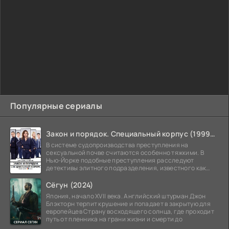
Популярные сериалы
Закон и порядок. Специальный корпус (1999-2026)
В системе судопроизводства преступления на
сексуальной почве считаются особенно тяжкими. В
Нью-Йорке подобные преступления расследуют
детективы элитного подразделения, известного как
Особый отдел.
Сёгун (2024)
Япония, начало XVII века. Английский штурман Джон
Блэкторн терпит крушение и попадает в закрытую для
европейцев Страну восходящего солнца, где проходит
путь от пленника на грани жизни и смерти до