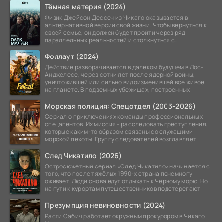
Тёмная материя (2024)
Физик Джейсон Дессен из Чикаго оказывается в
альтернативной версии свой жизни. Чтобы вернуться к
своей семье, он должен будет пройти через ряд
параллельных реальностей и столкнуться с
альтернативной
Фоллаут (2024)
Действие разворачивается в далеком будущем в Лос-
Анджелесе, через сотни лет после ядерной войны,
уничтожившей или сильно видоизменившей все живое
на планете. В подземных убежищах, построенных
Морская полиция: Спецотдел (2003-2026)
Сериал о приключениях команды профессиональных
спецагентов. Их миссия - расследовать преступления,
которые каким-то образом связаны со служащими
морской пехоты. Группу следователей возглавляет
След Чикатило (2026)
Остросюжетный сериал «След Чикатило» начинается с
того, что после тяжёлых 1990-х страна понемногу
оживает. Люди снова едут отдыхать к Чёрному морю. Но
на пути к курортам путешественников подстерегают
Презумпция невиновности (2024)
Расти Сабич работает окружным прокурором в Чикаго.