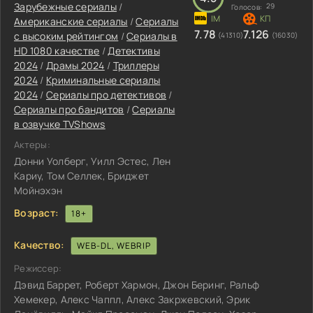
Зарубежные сериалы
/
29
Голосов:
Американские сериалы
/
Сериалы
7.78
7.126
с высоким рейтингом
/
Сериалы в
(41310)
(16030)
HD 1080 качестве
/
Детективы
2024
/
Драмы 2024
/
Триллеры
2024
/
Криминальные сериалы
2024
/
Сериалы про детективов
/
Сериалы про бандитов
/
Сериалы
в озвучке TVShows
Актеры:
Донни Уолберг, Уилл Эстес, Лен
Кариу, Том Селлек, Бриджет
Мойнэхэн
Возраст:
18+
Качество:
WEB-DL, WEBRIP
Режиссер:
Дэвид Баррет, Роберт Хармон, Джон Беринг, Ральф
Хемекер, Алекс Чаппл, Алекс Закржевский, Эрик