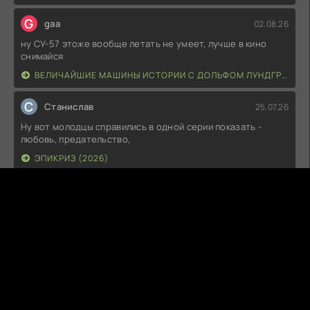
G
gaa
02.08.26
ну СУ-57 этоже вообще летать не умеет, лучше в кино
снимайся
ВЕЛИЧАЙШИЕ МАШИНЫ ИСТОРИИ С ДОЛЬФОМ ЛУНДГРЕНОМ (2026)
С
Станислав
25.07.26
Ну вот молодцы справились в одной серии показать -
любовь, предательство,
ЭПИКРИЗ (2026)