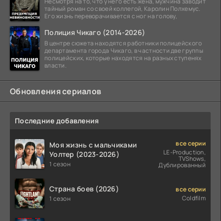
Несмотря на то, что у него есть жена, мужчина заводит
тайный роман со своей коллегой, Каролин Полхемус.
Его жизнь переворачивается с ног на голову,
Полиция Чикаго (2014-2026)
В центре сюжета находятся работники полицейского
департамента города Чикаго, в частности две группы
полицейских, которые находятся на разных ступенях
власти.
Обновления сериалов
Последние добавления
все серии
Моя жизнь с мальчиками
LE-Production,
Уолтер (2023-2026)
TVShows,
1 сезон
Дублированный
Страна боев (2026)
все серии
Coldfilm
1 сезон