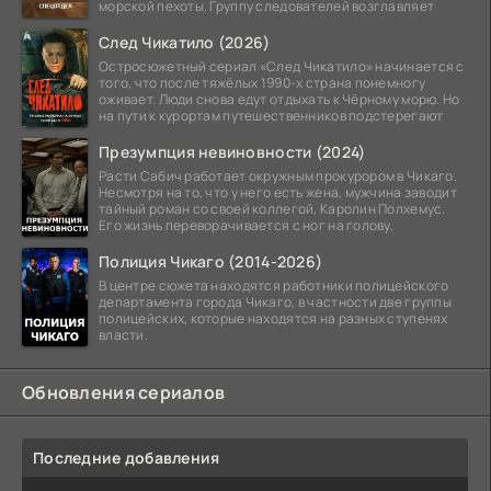
морской пехоты. Группу следователей возглавляет
След Чикатило (2026)
Остросюжетный сериал «След Чикатило» начинается с
того, что после тяжёлых 1990-х страна понемногу
оживает. Люди снова едут отдыхать к Чёрному морю. Но
на пути к курортам путешественников подстерегают
Презумпция невиновности (2024)
Расти Сабич работает окружным прокурором в Чикаго.
Несмотря на то, что у него есть жена, мужчина заводит
тайный роман со своей коллегой, Каролин Полхемус.
Его жизнь переворачивается с ног на голову,
Полиция Чикаго (2014-2026)
В центре сюжета находятся работники полицейского
департамента города Чикаго, в частности две группы
полицейских, которые находятся на разных ступенях
власти.
Обновления сериалов
Последние добавления