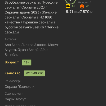
Зарубежные сериалы
/
Турецкие
1
Голосов:
сериалы
/
Сериалы 2023
/
6.71
7.570
Сериалы драмы 2023
/
Женские
(134)
(71)
сериалы
/
Сериалы в HD 1080
качестве
/
Турецкие сериалы в
русской озвучке SesDizi
/
Легкие
сериалы
Актеры:
Алп Акар, Диляра Аксюек, Месут
Акуста, Эрхан Алпай, Айча
Бингёль
Возраст:
18+
Качество:
WEB-DLRIP
Режиссер:
Сердар Гёзелекли
Сценарист:
Фарук Тургут