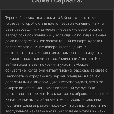
Турецкий сериал познакомит с Зейнеп, адвокатская
карьера которой складывается весьма успешно. Как-то
раз правозащитник замечает через окно своего офиса
взгляд пожилой женщины, умоляющий о помощи. Данная
дама передает Зейнеп запечатанный конверт. Адвокат
полагает, что ей было доверено завещание. В
соответствии с законодательством она стала изучать
документ после кончины своей клиентки Дженнет. Но
Зейнеп охватывает искренний ужас и глубокое
сочувствие, когда она читает письмо, рассказывающее о
многолетних страданиях умершей женщины в браке с
деспотичным Йылмазом. Дженнет утверждает, что в ее
смерти виноват именно безжалостный супруг. Она
настаивает на том, что Йылмаз всегда обращался с нею и
их наследниками крайне жестоко. В своем последнем
послании дама выражает надежду, что садиста постигнет
заслуженное наказание хотя бы после ее ухода из жизни.