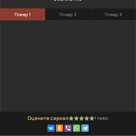
Плеер 1
Плеер 2
Плеер 3
Оцените сериал
1
голос
100
1
2
3
4
5