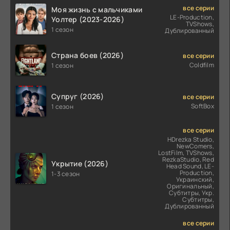
все серии
Моя жизнь с мальчиками
LE-Production,
Уолтер (2023-2026)
TVShows,
1 сезон
Дублированный
Страна боев (2026)
все серии
Coldfilm
1 сезон
Супруг (2026)
все серии
SoftBox
1 сезон
все серии
HDrezka Studio,
NewComers,
LostFilm, TVShows,
RezkaStudio, Red
Укрытие (2026)
Head Sound, LE-
Production,
1-3 сезон
Украинский,
Оригинальный,
Субтитры, Укр.
Субтитры,
Дублированный
все серии