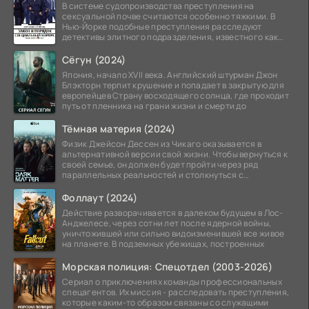
В системе судопроизводства преступления на
сексуальной почве считаются особенно тяжкими. В
Нью-Йорке подобные преступления расследуют
детективы элитного подразделения, известного как
Особый отдел.
Сёгун (2024)
Япония, начало XVII века. Английский штурман Джон
Блэкторн терпит крушение и попадает в закрытую для
европейцев Страну восходящего солнца, где проходит
путь от пленника на грани жизни и смерти до
Тёмная материя (2024)
Физик Джейсон Дессен из Чикаго оказывается в
альтернативной версии свой жизни. Чтобы вернуться к
своей семье, он должен будет пройти через ряд
параллельных реальностей и столкнуться с
альтернативной
Фоллаут (2024)
Действие разворачивается в далеком будущем в Лос-
Анджелесе, через сотни лет после ядерной войны,
уничтожившей или сильно видоизменившей все живое
на планете. В подземных убежищах, построенных
Морская полиция: Спецотдел (2003-2026)
Сериал о приключениях команды профессиональных
спецагентов. Их миссия - расследовать преступления,
которые каким-то образом связаны со служащими