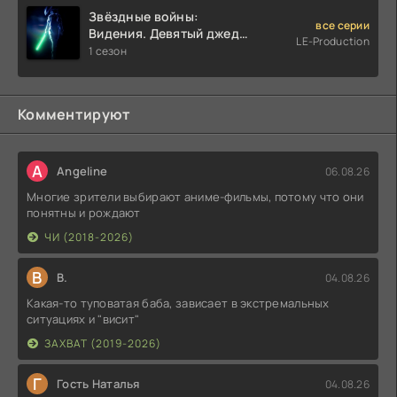
Звёздные войны:
все серии
Видения. Девятый джедай
LE-Production
(2026)
1 сезон
Комментируют
A
Angeline
06.08.26
Многие зрители выбирают аниме-фильмы, потому что они
понятны и рождают
ЧИ (2018-2026)
В
В.
04.08.26
Какая-то туповатая баба, зависает в экстремальных
ситуациях и "висит"
ЗАХВАТ (2019-2026)
Г
Гость Наталья
04.08.26