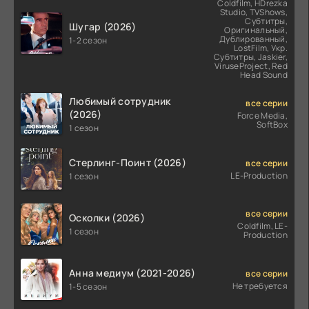
Coldfilm, HDrezka
Studio, TVShows,
Субтитры,
Шугар (2026)
Оригинальный,
Дублированный,
1-2 сезон
LostFilm, Укр.
Субтитры, Jaskier,
ViruseProject, Red
Head Sound
Любимый сотрудник
все серии
(2026)
Force Media,
SoftBox
1 сезон
Стерлинг-Поинт (2026)
все серии
LE-Production
1 сезон
все серии
Осколки (2026)
Coldfilm, LE-
1 сезон
Production
Анна медиум (2021-2026)
все серии
Не требуется
1-5 сезон