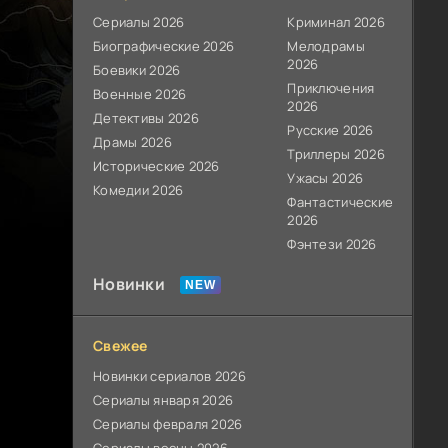
Сериалы 2026
Криминал 2026
Биографические 2026
Мелодрамы
2026
Боевики 2026
Приключения
Военные 2026
2026
Детективы 2026
Русские 2026
Драмы 2026
Триллеры 2026
Исторические 2026
Ужасы 2026
Комедии 2026
Фантастические
2026
Фэнтези 2026
Новинки
Свежее
Новинки сериалов 2026
Сериалы января 2026
Сериалы февраля 2026