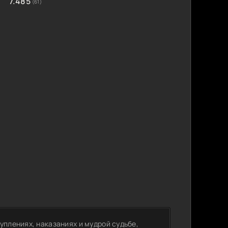
7.485
(61)
уплениях, наказаниях и мудрой судьбе,