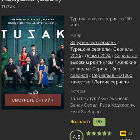
TUZAK
Турция, каждая серия по 150
мин
Жанр:
Зарубежные сериалы
/
Турецкие сериалы
/
Сериалы
2024
/
Драмы 2024
/
Сериалы с
высоким рейтингом
/
Женские
сериалы
/
Сериалы без
сезонов
/
Сериалы в HD 1080
качестве
/
Легкие сериалы
Актеры:
Талат Булут, Акын Акынёзю,
СМОТРЕТЬ ОНЛАЙН
Бенсу Сорал, Рыза Коджаоглу,
Eylül Su Sapan
Возраст:
18+
4.5