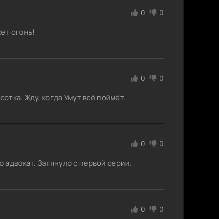
0
0
жет огонь!
0
0
сотка. Жду, когда Умут всё поймёт.
0
0
 адвокат. Затянуло с первой серии.
0
0