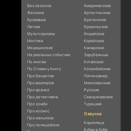
Без сезонов
Американские
Женские
Аргентинские
Кровавые
Британские
Легкие
Бразильские
Мультсериалы
Индийские
Мистика
Корейские
Медицинские
Канадские
На реальных событиях
Зарубежные
По книгам
Китайские
По Стивену Кингу
Колумбийские
Про бандитов
Латиноамер.
Про вампиров
Мексиканские
Про врачей
Русские
Про детективов
Скандинавские
Про зомби
Турецкие
Про космос
Озвучка
Про маньяков
Кириллица
Про полицейских
Кубик в Кубе