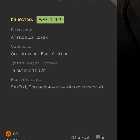
Качество:
WEB-DLRIP
Режиссер:
Айтадж Джиджек
Сценарист:
Öner Arslanel, Esat Yontunç
Дата выхода 1-й серии:
19 октября 2022
Все переводы:
SesDizi, Профессиональный многоголосый
2 709
9