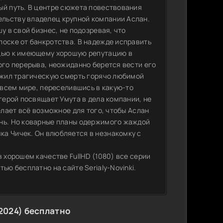
ый путь. В центре сюжета повествования
льству владелец крупной компании Аслан.
у в свой бизнес, не подозревая, что
лоске от банкротства. В надежде исправить
ощью к имеющему хорошую репутацию в
ого перерыва, неожиданно берется вести его
режил трагическую смерть горячо любимой
о всем мире, переселившись в какую-то
 герой посвящает Умута в дела компании, не
елает всё возможное для того, чтобы Аслан
знь. Но коварные планы одержимого жаждой
а Чичек. Он влюбляется в незнакомку с
 хорошем качестве FullHD (1080) все серии
ью бесплатно на сайте Serialy-Novinki.
2024) бесплатно