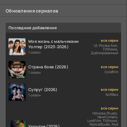
Обновления сериалов
Последние добавления
все серии
Моя жизнь с мальчиками
LE-Production,
Уолтер (2023-2026)
TVShows,
1 сезон
Дублированный
Страна боев (2026)
все серии
Coldfilm
1 сезон
Супруг (2026)
все серии
SoftBox
1 сезон
все серии
HDrezka Studio,
NewComers,
LostFilm, TVShows,
RezkaStudio, Red
Укрытие (2026)