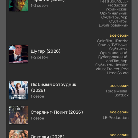
Head Sound, LE-
Production,
1-3 сезон
Украинский,
Оригинальный,
Субтитры, Укр.
Субтитры,
Дублированный
все серии
Coldfilm, HDrezka
Studio, TVShows,
Субтитры,
Шугар (2026)
Оригинальный,
Дублированный,
1-2 сезон
LostFilm, Укр.
Субтитры, Jaskier,
ViruseProject, Red
Head Sound
Любимый сотрудник
все серии
(2026)
Force Media,
SoftBox
1 сезон
Стерлинг-Поинт (2026)
все серии
LE-Production
1 сезон
все серии
Осколки (2026)