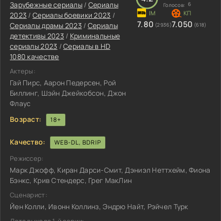
Зарубежные сериалы
/
Сериалы
6
Голосов:
2023
/
Сериалы боевики 2023
/
7.80
7.050
Сериалы драмы 2023
/
Сериалы
(2936)
(618)
детективы 2023
/
Криминальные
сериалы 2023
/
Сериалы в HD
1080 качестве
Актеры:
Гай Пирс, Аарон Педерсен, Рой
Биллинг, Шэйн Джейкобсон, Джон
Флаус
Возраст:
18+
Качество:
WEB-DL, BDRIP
Режиссер:
Марк Джофф, Киран Дарси-Смит, Дэниэл Неттхейм, Фиона
Бэнкс, Крив Стендерс, Грег МакЛин
Сценарист:
Йен Колли, Ивонн Коллинз, Эндрю Найт, Рэйчел Турк