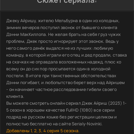
Джеку Айришу, жителю Мельбурна в один из холодных,
зимних вечеров поступил звонок от бывшего клиента
Дэнни МакКиллопа. Не желая брать на себя груз чужих
проблем, Джек просто игнорирует этот звонок. Ведь у
него самого денёк выдался не из лучших: любимую
команду, в которой играли его отец и дед продали, ставка
на скачках не оправдала возложенных надежд, плюс ко
всему он до сих пор просыпается один в холодной
постели. В итоге при таинственных обстоятельствах
Дэнни погибает, и любопытство берет верх над Айришем
- он начинает частное расследование гибели своего
клиента.
Вы можете смотреть онлайн сериал Джек Айриш (2023) 1-
5 сезон в хорошем качестве FullHD (1080) все серии
подряд на русском языке без регистрации целиком и
полностью бесплатно на сайте Serialy-Novinki.
Добавлены 1, 2, 3, 4 серия 5 сезона.