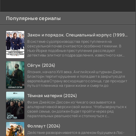
Популярные сериалы
Закон и порядок. Специальный корпус (1999-2026)
В системе судопроизводства преступления на
сексуальной почве считаются особенно тяжкими. В
Нью-Йорке подобные преступления расследуют
детективы элитного подразделения, известного как
Особый отдел.
Сёгун (2024)
Япония, начало XVII века. Английский штурман Джон
Блэкторн терпит крушение и попадает в закрытую для
европейцев Страну восходящего солнца, где проходит
путь от пленника на грани жизни и смерти до
Тёмная материя (2024)
Физик Джейсон Дессен из Чикаго оказывается в
альтернативной версии свой жизни. Чтобы вернуться к
своей семье, он должен будет пройти через ряд
параллельных реальностей и столкнуться с
альтернативной
Фоллаут (2024)
Действие разворачивается в далеком будущем в Лос-