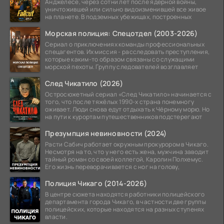
Анджелесе, через сотни лет после ядерной войны,
уничтожившей или сильно видоизменившей все живое
на планете. В подземных убежищах, построенных
Морская полиция: Спецотдел (2003-2026)
Сериал о приключениях команды профессиональных
спецагентов. Их миссия - расследовать преступления,
которые каким-то образом связаны со служащими
морской пехоты. Группу следователей возглавляет
След Чикатило (2026)
Остросюжетный сериал «След Чикатило» начинается с
того, что после тяжёлых 1990-х страна понемногу
оживает. Люди снова едут отдыхать к Чёрному морю. Но
на пути к курортам путешественников подстерегают
Презумпция невиновности (2024)
Расти Сабич работает окружным прокурором в Чикаго.
Несмотря на то, что у него есть жена, мужчина заводит
тайный роман со своей коллегой, Каролин Полхемус.
Его жизнь переворачивается с ног на голову,
Полиция Чикаго (2014-2026)
В центре сюжета находятся работники полицейского
департамента города Чикаго, в частности две группы
полицейских, которые находятся на разных ступенях
власти.