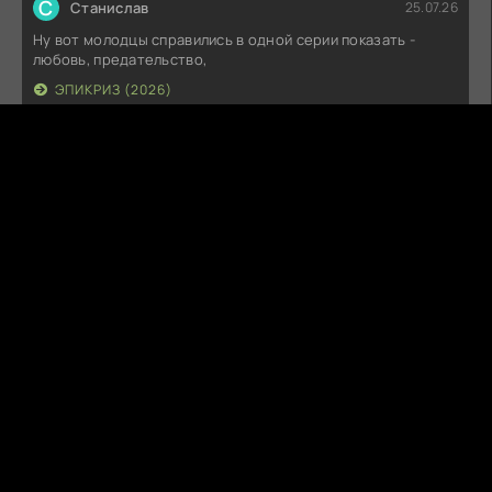
С
Станислав
25.07.26
Ну вот молодцы справились в одной серии показать -
любовь, предательство,
ЭПИКРИЗ (2026)