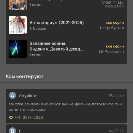
Coldfilm, LE-
1 сезон
Production
Анна медиум (2021-2026)
все серии
Не требуется
1-5 сезон
Звёздные войны:
все серии
Видения. Девятый джедай
LE-Production
(2026)
1 сезон
Комментируют
A
Angeline
06.08.26
Многие зрители выбирают аниме-фильмы, потому что они
понятны и рождают
ЧИ (2018-2026)
В
В.
04.08.26