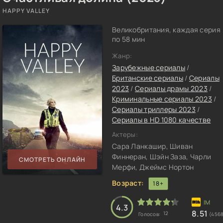
HAPPY VALLEY
Великобритания, каждая серия
по 58 мин
Жанр:
Зарубежные сериалы
/
Британские сериалы
/
Сериалы
2023
/
Сериалы драмы 2023
/
Криминальные сериалы 2023
/
Сериалы триллеры 2023
/
Сериалы в HD 1080 качестве
Актеры:
Сара Ланкашир, Шиван
Финнеран, Шэйн Заза, Чарли
СМОТРЕТЬ ОНЛАЙН
Мерфи, Джеймс Нортон
Возраст:
18+
4.3
8.51
12
Голосов:
(456