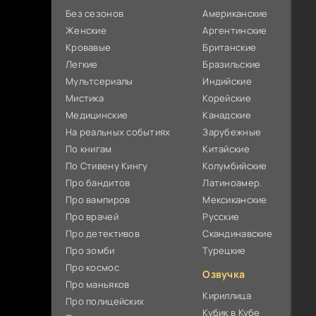
Без сезонов
Американские
Женские
Аргентинские
Кровавые
Британские
Легкие
Бразильские
Мультсериалы
Индийские
Мистика
Корейские
Медицинские
Канадские
На реальных событиях
Зарубежные
По книгам
Китайские
По Стивену Кингу
Колумбийские
Про бандитов
Латиноамер.
Про вампиров
Мексиканские
Про врачей
Русские
Про детективов
Скандинавские
Про зомби
Турецкие
Про космос
Озвучка
Про маньяков
Кириллица
Про полицейских
Кубик в Кубе