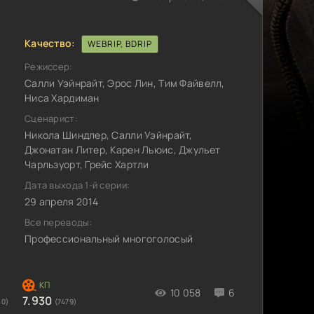
Качество:
WEBRIP, BDRIP
Режиссер:
Салли Уэйнрайт, Эрос Лин, Тим Файвелл,
Ниса Хардиман
Сценарист:
Никола Шиндлер, Салли Уэйнрайт,
Джонатан Литер, Карен Льюис, Джульет
Чарльзуорт, Грейс Хартли
Дата выхода 1-й серии:
29 апреля 2014
Все переводы:
Профессиональный многоголосый
10 058
6
7.930
80)
(7479)