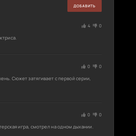
ДОБАВИТЬ
4
0
ктриса.
0
0
жень. Сюжет затягивает с первой серии,
0
0
терская игра, смотрел на одном дыхании.