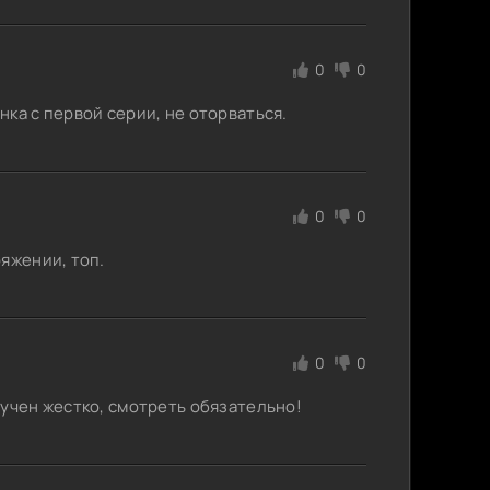
0
0
ка с первой серии, не оторваться.
0
0
яжении, топ.
0
0
ручен жестко, смотреть обязательно!