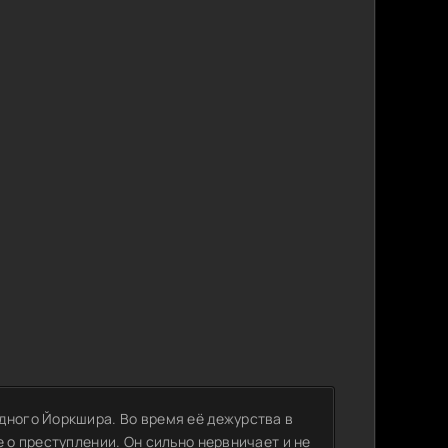
дного Йоркшира. Во время её дежурства в
 о преступлении. Он сильно нервничает и не