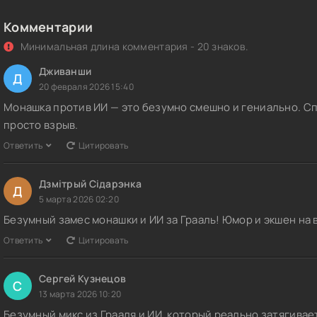
Комментарии
Минимальная длина комментария - 20 знаков.
Дживанши
Д
20 февраля 2026 15:40
Монашка против ИИ — это безумно смешно и гениально. С
просто взрыв.
Ответить
Цитировать
Дзмітрый Сідарэнка
Д
5 марта 2026 02:20
Безумный замес монашки и ИИ за Грааль! Юмор и экшен на 
Ответить
Цитировать
Сергей Кузнецов
С
13 марта 2026 10:20
Безумный микс из Грааля и ИИ, который реально затягивае