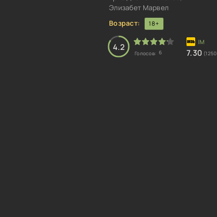
Элизабет Марвел
Возраст:
18+
4.2
7.30
6
Голосов:
(1250