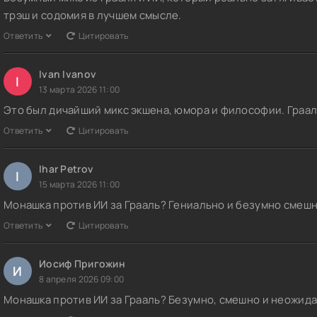
трэш и содомия в лучшем смысле.
Ответить
Цитировать
Ivan Ivanov
I
13 марта 2026 11:00
Это был дичайший микс экшена, юмора и философии. Граал
Ответить
Цитировать
Ihar Petrov
I
15 марта 2026 11:00
Монашка против ИИ за Грааль? Гениально и безумно смешн
Ответить
Цитировать
Иосиф Пригожин
И
8 апреля 2026 09:00
Монашка против ИИ за Грааль? Безумно, смешно и неожида