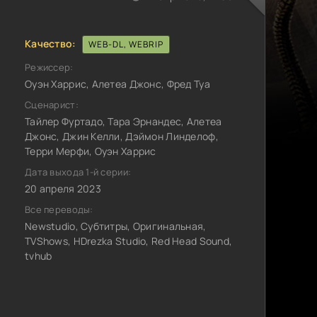
Качество:
WEB-DL, WEBRIP
Режиссер:
Оуэн Харрис, Алетеа Джонс, Фред Туа
Сценарист:
Тайлер Фуртадо, Тара Эрнандес, Алетеа
Джонс, Джин Келли, Дэймон Линделоф,
Терри Мерфи, Оуэн Харрис
Дата выхода 1-й серии:
20 апреля 2023
Все переводы:
Newstudio, Субтитры, Оригинальная,
TVShows, HDrezka Studio, Red Head Sound,
tvhub