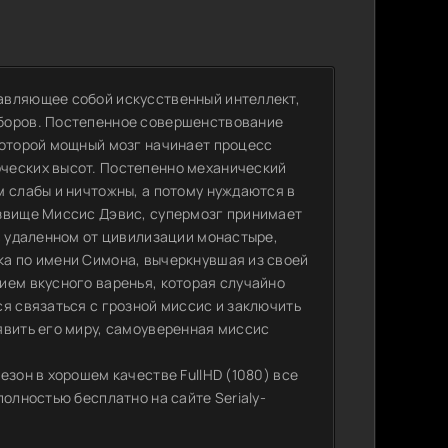
авляющее собой искусственный интеллект,
иборов. Постепенное совершенствование
которой мощный мозг начинает процесс
ческих высот. Постепенно механический
м слабы и ничтожны, а потому нуждаются в
озвище Миссис Дэвис, супермозг принимает
в удаленном от цивилизации монастыре,
ка по имени Симона, вычеркнувшая из своей
ием вкусного варенья, которая случайно
я связаться с грозной миссис и заключить
явить его миру, самоуверенная миссис
езон в хорошем качестве FullHD (1080) все
олностью бесплатно на сайте Serialy-