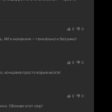
0
0
ь, ИИ и монахиня — гениально и безумно!
0
0
о, концовка просто взрыв мозга!
0
0
нно. Обожаю этот сюр!