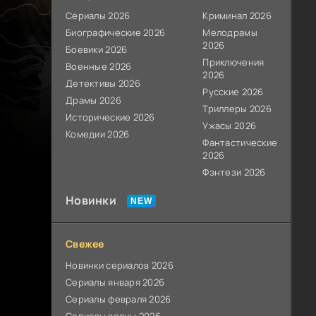
Сериалы 2026
Криминал 2026
Биографические 2026
Мелодрамы
2026
Боевики 2026
Приключения
Военные 2026
2026
Детективы 2026
Русские 2026
Драмы 2026
Триллеры 2026
Исторические 2026
Ужасы 2026
Комедии 2026
Фантастические
2026
Фэнтези 2026
Новинки
Свежее
Новинки сериалов 2026
Сериалы января 2026
Сериалы февраля 2026