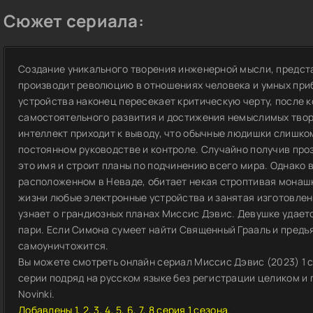
Сюжет сериала:
Создание уникального творения инженерной мысли, предст
производит революцию в отношениях человека и умных пр
устройства наконец пересекает критическую черту, после 
самостоятельного развития и достижения немыслимых твор
интеллект приходит к выводу, что обычные людишки слишко
постоянном руководстве и контроле. Случайно получив пр
это имя и строит планы по подчинению всего мира. Однако 
расположенном в Неваде, обитает некая строптивая монаш
жизни любые электронные устройства и занятая изготовлен
узнает о грандиозных планах Миссис Дэвис. Девушке удаетс
пари. Если Симона сумеет найти Священный Грааль и предъ
самоуничтожится.
Вы можете смотреть онлайн сериал Миссис Дэвис (2023) 1 с
серии подряд на русском языке без регистрации целиком и п
Novinki.
Добавлены 1, 2, 3, 4, 5, 6, 7, 8 серия 1 сезона.