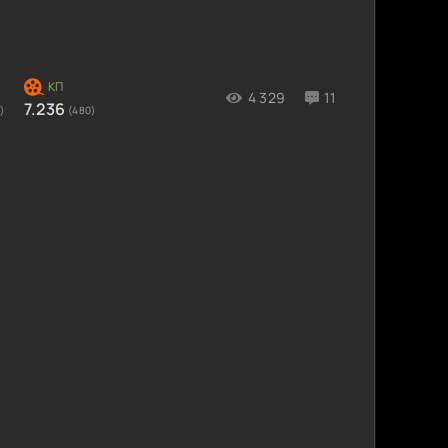
4 329
11
7.236
)
(480)