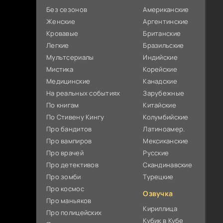
Без сезонов
Американские
Женские
Аргентинские
Кровавые
Британские
Легкие
Бразильские
Мультсериалы
Индийские
Мистика
Корейские
Медицинские
Канадские
На реальных событиях
Зарубежные
По книгам
Китайские
По Стивену Кингу
Колумбийские
Про бандитов
Латиноамер.
Про вампиров
Мексиканские
Про врачей
Русские
Про детективов
Скандинавские
Про зомби
Турецкие
Про космос
Озвучка
Про маньяков
Кириллица
Про полицейских
Кубик в Кубе