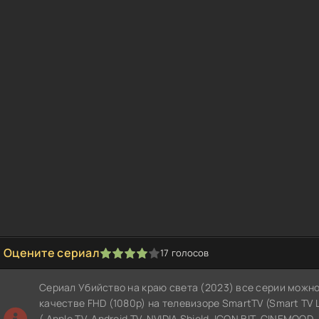
Оцените сериал
17
голосов
1
2
3
4
5
Сериал Убийство на краю света (2023) все серии можн
качестве FHD (1080p) на телевизоре SmartTV (Smart TV LG
( Apple TV, Android TV, NVIDIA Shield, ICON BIT, CINEMOOD