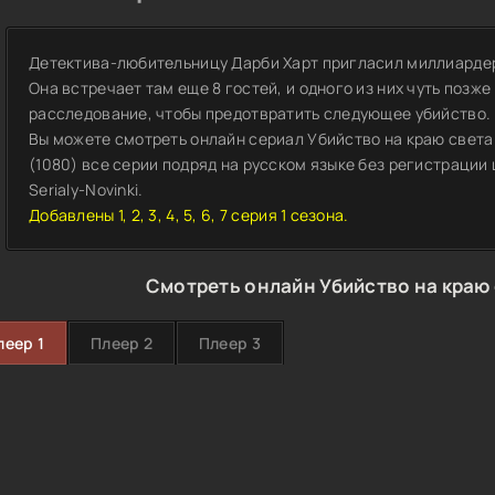
Детектива-любительницу Дарби Харт пригласил миллиардер
Она встречает там еще 8 гостей, и одного из них чуть позж
расследование, чтобы предотвратить следующее убийство.
Вы можете смотреть онлайн сериал Убийство на краю света 
(1080) все серии подряд на русском языке без регистрации
Serialy-Novinki.
Добавлены 1, 2, 3, 4, 5, 6, 7 серия 1 сезона.
Смотреть онлайн Убийство на краю 
леер 1
Плеер 2
Плеер 3