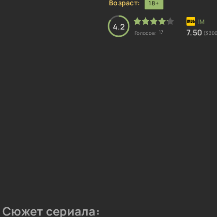
Возраст:
18+
4.2
7.50
17
Голосов:
(330
Сюжет сериала: