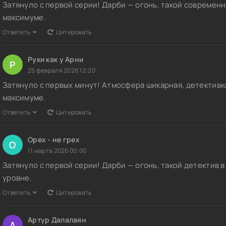
Затянуло с первой серии! Дарби — огонь, такой современ
максимуме.
Ответить
Цитировать
Руки как у Арни
Р
25 февраля 2026 12:20
Затянуло с первых минут! Атмосфера шикарная, детективк
максимуме.
Ответить
Цитировать
Орех - не грех
О
11 марта 2026 00:00
Затянуло с первой серии! Дарби — огонь, такой детектив 
уровне.
Ответить
Цитировать
Артур Далалаян
А