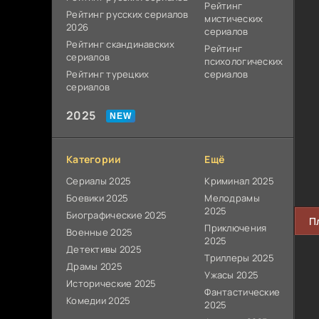
Рейтинг
Рейтинг русских сериалов
мистических
2026
сериалов
Рейтинг скандинавских
Рейтинг
сериалов
психологических
Рейтинг турецких
сериалов
сериалов
2025
Категории
Ещё
Сериалы 2025
Криминал 2025
Боевики 2025
Мелодрамы
2025
Биографические 2025
П
Приключения
Военные 2025
2025
Детективы 2025
Триллеры 2025
Драмы 2025
Ужасы 2025
Исторические 2025
Фантастические
Комедии 2025
2025