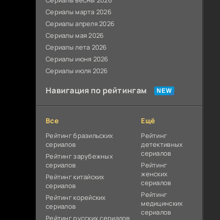
Сериалы весны 2026
Сериалы марта 2026
Сериалы апреля 2026
Сериалы мая 2026
Сериалы лета 2026
Сериалы июня 2026
Сериалы июля 2026
Навигация по рейтингам
Все
Ещё
Рейтинг бразильских
Рейтинг
сериалов
детективных
сериалов
Рейтинг зарубежных
сериалов
Рейтинг
женских
Рейтинг китайских
сериалов
сериалов
Рейтинг
Рейтинг корейских
медицинских
сериалов
сериалов
Рейтинг русских сериалов