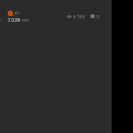
6 769
11
7.028
0)
(580)