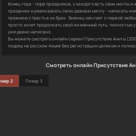
Конец года - пора праздников, у каждого есть свои мечты и
праздники и реализовать свою давнюю мечту - написать книг
прежнюю страсть в их брак. Зезиньу мечтает о первой любв
просто хочет продолжать свой жизненный путь, полностью у
уже давно написано.
Вы можете смотреть онлайн сериал Присутствие Аниты (2001
подряд на русском языке без регистрации целиком и полност
Смотреть онлайн Присутствие Ан
леер 2
Плеер 3