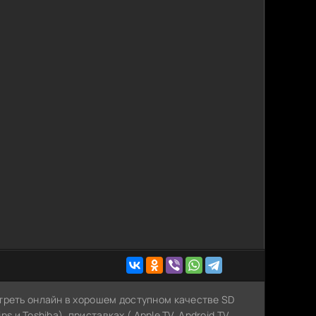
треть онлайн в хорошем доступном качестве SD
s и Toshiba), приставках ( Apple TV, Android TV,