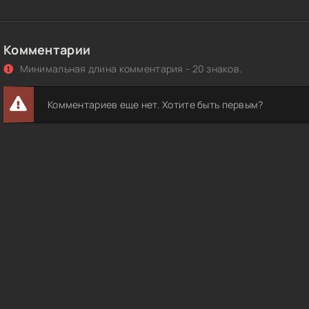
Комментарии
Минимальная длина комментария - 20 знаков.
Комментариев еще нет. Хотите быть первым?