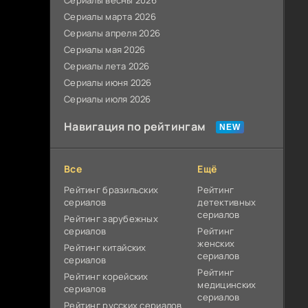
Сериалы весны 2026
Сериалы марта 2026
Сериалы апреля 2026
Сериалы мая 2026
Сериалы лета 2026
Сериалы июня 2026
Сериалы июля 2026
Навигация по рейтингам
Все
Ещё
Рейтинг бразильских
Рейтинг
сериалов
детективных
сериалов
Рейтинг зарубежных
сериалов
Рейтинг
женских
Рейтинг китайских
сериалов
сериалов
Рейтинг
Рейтинг корейских
медицинских
сериалов
сериалов
Рейтинг русских сериалов