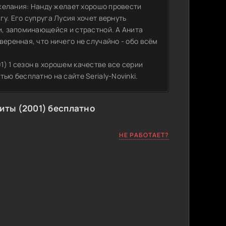
 желания: Нанду желает хорошо провести
у. Его супруга Лусия хочет вернуть
и, запоминающейся и страстной. А Анита
веренная, что ничего не случайно - обо всём
) 1 сезон в хорошем качестве все серии
ью бесплатно на сайте Serialy-Novinki.
иты (2001) бесплатно
НЕ РАБОТАЕТ?