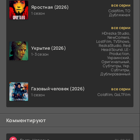
все серии
Яростная (2026)
Coldfilm, ТО
1 сезон
Дубляжная
все серии
HDrezka Studio,
NewComers,
LostFilm, TVShows,
RezkaStudio, Red
Укрытие (2026)
Head Sound, LE-
Production,
1-3 сезон
Украинский,
Оригинальный,
Субтитры, Укр.
Субтитры,
Дублированный
Газовый человек (2026)
все серии
Coldfilm, GoLTFilm
1 сезон
Комментируют