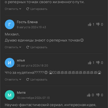
о реперных точках своего жизненного пути.
Ответить
Цитировать
Гость Елена
Г
1
0
8 августа 2024 19:43
Михаил,
Думаю единицы знают о реперных точках😉
Ответить
Цитировать
илья
И
1
0
26 августа 2024 18:20
Что за нудятина?????😍 🤮🤦‍♂️💩💩💩💩💩💩💩💩💩💩💩🤮
Ответить
Цитировать
Митя
М
0
0
10 сентября 2024 07:13
Научно-фантастический сериал, интересная идея,