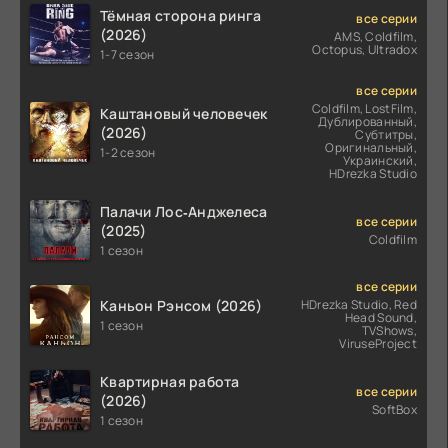
Тёмная сторона ринга
все серии
(2026)
AMS, Coldfilm,
Octopus, Ultradox
1-7 сезон
все серии
Coldfilm, LostFilm,
Каштановый человечек
Дублированный,
(2026)
Субтитры,
Оригинальный,
1-2 сезон
Украинский,
HDrezka Studio
Палачи Лос‑Анджелеса
все серии
(2025)
Coldfilm
1 сезон
все серии
Каньон Рэнсом (2026)
HDrezka Studio, Red
Head Sound,
1 сезон
TVShows,
ViruseProject
Квартирная работа
все серии
(2026)
SoftBox
1 сезон