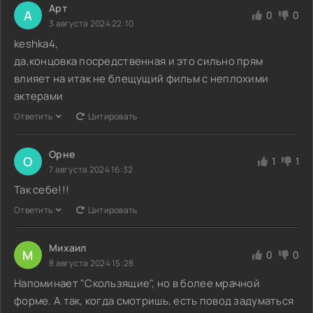
Арт
А
0
0
3 августа 2024 22:10
keshka4,
да,концовка посредственная и это сильно прям
влияет на итак не блещущий фильм с неплохими
актерами
Ответить
Цитировать
Орне
О
1
1
7 августа 2024 16:32
Так себе!!!
Ответить
Цитировать
Михаил
М
0
0
8 августа 2024 15:28
Напоминает "Скользящие", но в более мрачной
форме. А так, когда смотришь, есть повод задуматься