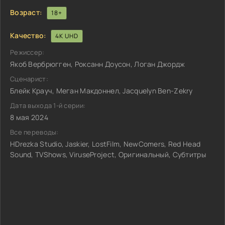
Возраст:
18+
Качество:
4K UHD
Режиссер:
Якоб Вербрюгген, Роксанн Доусон, Логан Джордж
Сценарист:
Блейк Крауч, Меган Макдоннел, Jacquelyn Ben-Zekry
Дата выхода 1-й серии:
8 мая 2024
Все переводы:
HDrezka Studio, Jaskier, LostFilm, NewComers, Red Head
Sound, TVShows, ViruseProject, Оригинальный, Субтитры