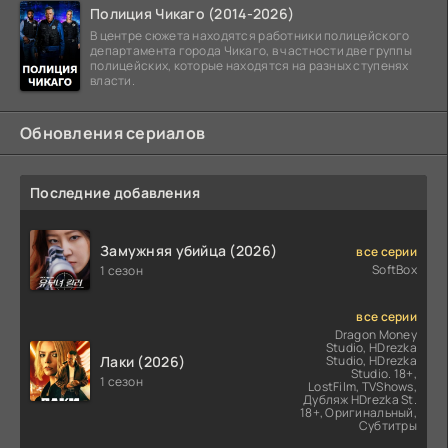
Полиция Чикаго (2014-2026)
В центре сюжета находятся работники полицейского
департамента города Чикаго, в частности две группы
полицейских, которые находятся на разных ступенях
власти.
Обновления сериалов
Последние добавления
Замужняя убийца (2026)
все серии
SoftBox
1 сезон
все серии
Dragon Money
Studio, HDrezka
Лаки (2026)
Studio, HDrezka
Studio. 18+,
1 сезон
LostFilm, TVShows,
Дубляж HDrezka St.
18+, Оригинальный,
Субтитры