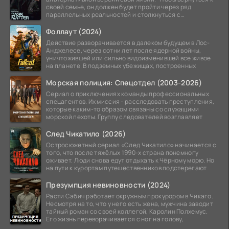
своей семье, он должен будет пройти через ряд
параллельных реальностей и столкнуться с
альтернативной
Фоллаут (2024)
Действие разворачивается в далеком будущем в Лос-
Анджелесе, через сотни лет после ядерной войны,
уничтожившей или сильно видоизменившей все живое
на планете. В подземных убежищах, построенных
Морская полиция: Спецотдел (2003-2026)
Сериал о приключениях команды профессиональных
спецагентов. Их миссия - расследовать преступления,
которые каким-то образом связаны со служащими
морской пехоты. Группу следователей возглавляет
След Чикатило (2026)
Остросюжетный сериал «След Чикатило» начинается с
того, что после тяжёлых 1990-х страна понемногу
оживает. Люди снова едут отдыхать к Чёрному морю. Но
на пути к курортам путешественников подстерегают
Презумпция невиновности (2024)
Расти Сабич работает окружным прокурором в Чикаго.
Несмотря на то, что у него есть жена, мужчина заводит
тайный роман со своей коллегой, Каролин Полхемус.
Его жизнь переворачивается с ног на голову,