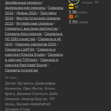
Зарубежные сериалы
/
169
Голосов:
Американские сериалы
/
Сериалы
7.70
2024
/
Драмы 2024
/
Триллеры
(43500)
2024
/
Фантастические сериалы
7.711
(22898)
2024
/
Интересные сериалы
/
Сериалы с высоким рейтингом
/
Сериалы без сезонов
/
Сериалы в
HD 1080 качестве
/
Сериалы в 4K
UHD
/
Новинки сериалов 2024
/
Сериалы LostFilm
/
Сериалы в
озвучке HDrezka Studio
/
Сериалы
в озвучке TVShows
/
Сериалы в
озвучке Red Head Sound
/
Сериалы по книгам
Актеры:
Джоэл Эдгертон, Дженнифер
Коннелли, Оакс Фигли, Алиси
Брага, Джимми Симпсон, Дайо
Окенийи, Аманда Бругел, Tiff
Abreu, Bassam Abdelfattah,
Джимми Стикс