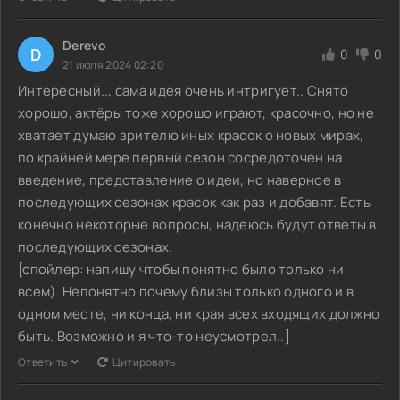
Derevo
D
0
0
21 июля 2024 02:20
Интересный.., сама идея очень интригует.. Снято
хорошо, актёры тоже хорошо играют, красочно, но не
хватает думаю зрителю иных красок о новых мирах,
по крайней мере первый сезон сосредоточен на
введение, представление о идеи, но наверное в
последующих сезонах красок как раз и добавят. Есть
конечно некоторые вопросы, надеюсь будут ответы в
последующих сезонах.
[спойлер: напишу чтобы понятно было только ни
всем). Непонятно почему близы только одного и в
одном месте, ни конца, ни края всех входящих должно
быть. Возможно и я что-то неусмотрел..]
Ответить
Цитировать