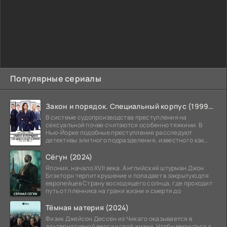
Популярные сериалы
Закон и порядок. Специальный корпус (1999-2026)
В системе судопроизводства преступления на
сексуальной почве считаются особенно тяжкими. В
Нью-Йорке подобные преступления расследуют
детективы элитного подразделения, известного как
Особый отдел.
Сёгун (2024)
Япония, начало XVII века. Английский штурман Джон
Блэкторн терпит крушение и попадает в закрытую для
европейцев Страну восходящего солнца, где проходит
путь от пленника на грани жизни и смерти до
Тёмная материя (2024)
Физик Джейсон Дессен из Чикаго оказывается в
альтернативной версии свой жизни. Чтобы вернуться к