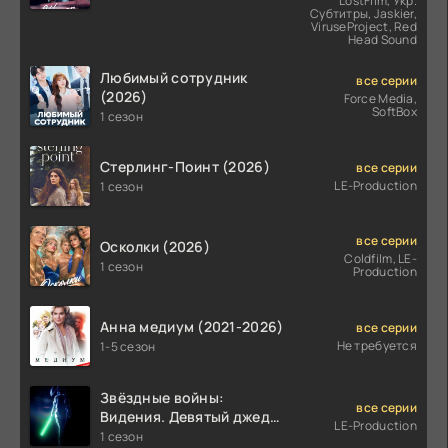
LostFilm, Укр.
Субтитры, Jaskier,
ViruseProject, Red
Head Sound
Любимый сотрудник
все серии
(2026)
Force Media,
SoftBox
1 сезон
Стерлинг-Поинт (2026)
все серии
LE-Production
1 сезон
все серии
Осколки (2026)
Coldfilm, LE-
1 сезон
Production
Анна медиум (2021-2026)
все серии
Не требуется
1-5 сезон
Звёздные войны:
все серии
Видения. Девятый джедай
LE-Production
(2026)
1 сезон