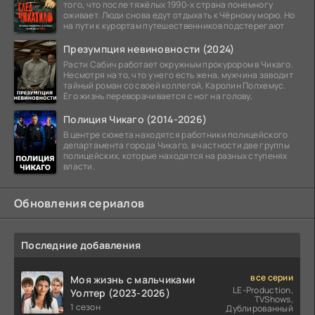
того, что после тяжёлых 1990-х страна понемногу
оживает. Люди снова едут отдыхать к Чёрному морю. Но
на пути к курортам путешественников подстерегают
Презумпция невиновности (2024)
Расти Сабич работает окружным прокурором в Чикаго.
Несмотря на то, что у него есть жена, мужчина заводит
тайный роман со своей коллегой, Каролин Полхемус.
Его жизнь переворачивается с ног на голову,
Полиция Чикаго (2014-2026)
В центре сюжета находятся работники полицейского
департамента города Чикаго, в частности две группы
полицейских, которые находятся на разных ступенях
власти.
Обновления сериалов
Последние добавления
все серии
Моя жизнь с мальчиками
LE-Production,
Уолтер (2023-2026)
TVShows,
1 сезон
Дублированный