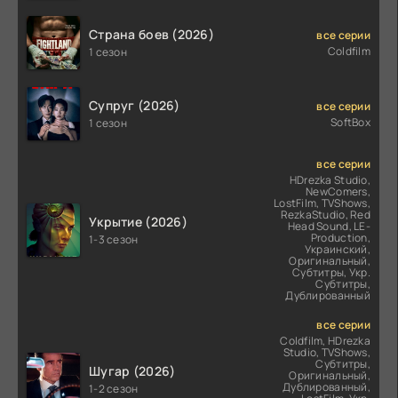
Страна боев (2026)
все серии
Coldfilm
1 сезон
Супруг (2026)
все серии
SoftBox
1 сезон
все серии
HDrezka Studio,
NewComers,
LostFilm, TVShows,
RezkaStudio, Red
Укрытие (2026)
Head Sound, LE-
Production,
1-3 сезон
Украинский,
Оригинальный,
Субтитры, Укр.
Субтитры,
Дублированный
все серии
Coldfilm, HDrezka
Studio, TVShows,
Субтитры,
Шугар (2026)
Оригинальный,
Дублированный,
1-2 сезон