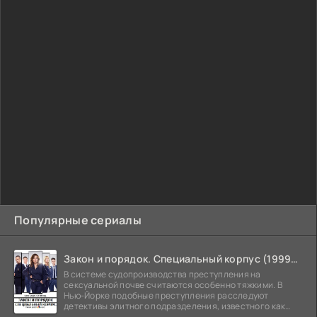
Популярные сериалы
Закон и порядок. Специальный корпус (1999-2026)
В системе судопроизводства преступления на
сексуальной почве считаются особенно тяжкими. В
Нью-Йорке подобные преступления расследуют
детективы элитного подразделения, известного как
Особый отдел.