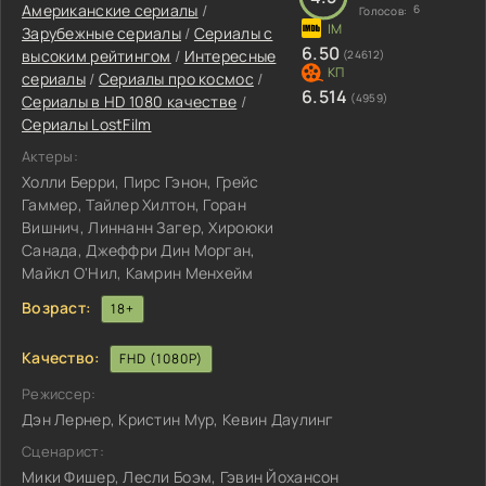
Американские сериалы
/
6
Голосов:
Зарубежные сериалы
/
Сериалы с
6.50
высоким рейтингом
/
Интересные
(24612)
сериалы
/
Сериалы про космос
/
6.514
(4959)
Сериалы в HD 1080 качестве
/
Сериалы LostFilm
Актеры:
Холли Берри, Пирс Гэнон, Грейс
Гаммер, Тайлер Хилтон, Горан
Вишнич, Линнанн Загер, Хироюки
Санада, Джеффри Дин Морган,
Майкл О'Нил, Камрин Менхейм
Возраст:
18+
Качество:
FHD (1080P)
Режиссер:
Дэн Лернер, Кристин Мур, Кевин Даулинг
Сценарист:
Мики Фишер, Лесли Боэм, Гэвин Йохансон