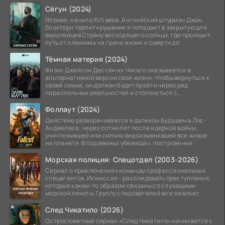
Сёгун (2024)
Япония, начало XVII века. Английский штурман Джон
Блэкторн терпит крушение и попадает в закрытую для
европейцев Страну восходящего солнца, где проходит
путь от пленника на грани жизни и смерти до
Тёмная материя (2024)
Физик Джейсон Дессен из Чикаго оказывается в
альтернативной версии свой жизни. Чтобы вернуться к
своей семье, он должен будет пройти через ряд
параллельных реальностей и столкнуться с
альтернативной
Фоллаут (2024)
Действие разворачивается в далеком будущем в Лос-
Анджелесе, через сотни лет после ядерной войны,
уничтожившей или сильно видоизменившей все живое
на планете. В подземных убежищах, построенных
Морская полиция: Спецотдел (2003-2026)
Сериал о приключениях команды профессиональных
спецагентов. Их миссия - расследовать преступления,
которые каким-то образом связаны со служащими
морской пехоты. Группу следователей возглавляет
След Чикатило (2026)
Остросюжетный сериал «След Чикатило» начинается с