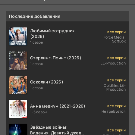
Последние добавления
Любимый сотрудник
все серии
(2026)
Force Media,
SoftBox
1 сезон
Стерлинг-Поинт (2026)
все серии
LE-Production
1 сезон
все серии
Осколки (2026)
Coldfilm, LE-
1 сезон
Production
Анна медиум (2021-2026)
все серии
Не требуется
1-5 сезон
Звёздные войны:
все серии
Видения. Девятый джедай