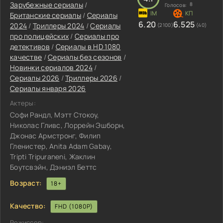
Зарубежные сериалы
/
8
Голосов:
Британские сериалы
/
Сериалы
6.20
6.525
2024
/
Триллеры 2024
/
Сериалы
(2100)
(40)
про полицейских
/
Сериалы про
детективов
/
Сериалы в HD 1080
качестве
/
Сериалы без сезонов
/
Новинки сериалов 2024
/
Сериалы 2026
/
Триллеры 2026
/
Сериалы января 2026
Актеры:
Софи Рандл, Мэтт Стокоу,
Николас Гливс, Лоррейн Эшборн,
Джонас Армстронг, Филип
Гленистер, Anita Adam Gabay,
Tripti Tripuraneni, Жаклин
Боутсвэйн, Дэниэл Беттс
Возраст:
18+
Качество:
FHD (1080P)
Режиссер: