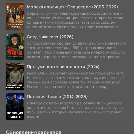
Морская полиция: Спецотдел (2003-2026)
Сериал о приключениях команды профессиональных
спецагентов. Их миссия - расследовать преступления,
которые каким-то образом связаны со служащими
морской пехоты. Группу следователей возглавляет
След Чикатило (2026)
Остросюжетный сериал «След Чикатило» начинается с
того, что после тяжёлых 1990-х страна понемногу
оживает. Люди снова едут отдыхать к Чёрному морю. Но
на пути к курортам путешественников подстерегают
Презумпция невиновности (2024)
Расти Сабич работает окружным прокурором в Чикаго.
Несмотря на то, что у него есть жена, мужчина заводит
тайный роман со своей коллегой, Каролин Полхемус.
Его жизнь переворачивается с ног на голову,
Полиция Чикаго (2014-2026)
В центре сюжета находятся работники полицейского
департамента города Чикаго, в частности две группы
полицейских, которые находятся на разных ступенях
власти.
Обновления сериалов