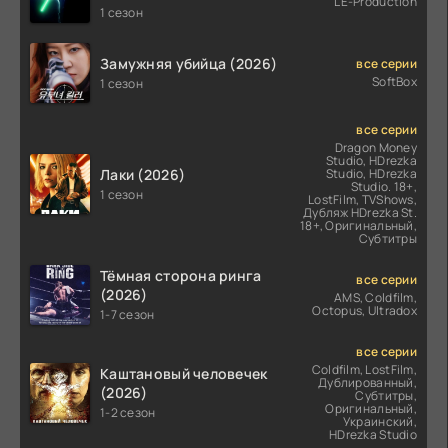
LE-Production
(2026)
1 сезон
Замужняя убийца (2026)
все серии
SoftBox
1 сезон
все серии
Dragon Money
Studio, HDrezka
Лаки (2026)
Studio, HDrezka
Studio. 18+,
1 сезон
LostFilm, TVShows,
Дубляж HDrezka St.
18+, Оригинальный,
Субтитры
Тёмная сторона ринга
все серии
(2026)
AMS, Coldfilm,
Octopus, Ultradox
1-7 сезон
все серии
Coldfilm, LostFilm,
Каштановый человечек
Дублированный,
(2026)
Субтитры,
Оригинальный,
1-2 сезон
Украинский,
HDrezka Studio