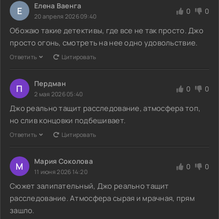
Елена Ваенга
Е
0
0
20 апреля 2026 09:40
Обожаю такие детективы, где все не так просто. Джо
просто огонь, смотреть на нее одно удовольствие.
Ответить
Цитировать
Пердман
П
0
0
2 мая 2026 05:40
Джо реально тащит расследование, атмосфера топ,
но слив концовки подбешивает.
Ответить
Цитировать
Мария Соколова
М
0
0
11 июня 2026 14:20
Сюжет залипательный, Джо реально тащит
расследование. Атмосфера сырая и мрачная, прям
зашло.