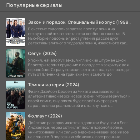
Популярные сериалы
Закон и порядок. Специальный корпус (1999-2026)
В системе судопроизводства преступления на
сексуальной почве считаются особенно тяжкими. В
Нью-Йорке подобные преступления расследуют
детективы элитного подразделения, известного как
Особый отдел.
Сёгун (2024)
Япония, начало XVII века. Английский штурман Джон
Блэкторн терпит крушение и попадает в закрытую для
европейцев Страну восходящего солнца, где проходит
путь от пленника на грани жизни и смерти до
Тёмная материя (2024)
Физик Джейсон Дессен из Чикаго оказывается в
альтернативной версии свой жизни. Чтобы вернуться к
своей семье, он должен будет пройти через ряд
параллельных реальностей и столкнуться с
альтернативной
Фоллаут (2024)
Действие разворачивается в далеком будущем в Лос-
Анджелесе, через сотни лет после ядерной войны,
уничтожившей или сильно видоизменившей все живое
на планете. В подземных убежищах, построенных