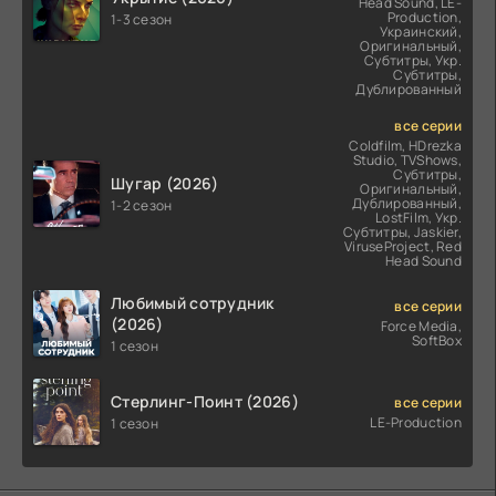
Head Sound, LE-
Production,
1-3 сезон
Украинский,
Оригинальный,
Субтитры, Укр.
Субтитры,
Дублированный
все серии
Coldfilm, HDrezka
Studio, TVShows,
Субтитры,
Шугар (2026)
Оригинальный,
Дублированный,
1-2 сезон
LostFilm, Укр.
Субтитры, Jaskier,
ViruseProject, Red
Head Sound
Любимый сотрудник
все серии
(2026)
Force Media,
SoftBox
1 сезон
Стерлинг-Поинт (2026)
все серии
LE-Production
1 сезон