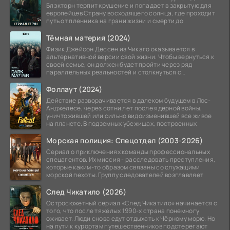
Блэкторн терпит крушение и попадает в закрытую для
европейцев Страну восходящего солнца, где проходит
путь от пленника на грани жизни и смерти до
Тёмная материя (2024)
Физик Джейсон Дессен из Чикаго оказывается в
альтернативной версии свой жизни. Чтобы вернуться к
своей семье, он должен будет пройти через ряд
параллельных реальностей и столкнуться с
альтернативной
Фоллаут (2024)
Действие разворачивается в далеком будущем в Лос-
Анджелесе, через сотни лет после ядерной войны,
уничтожившей или сильно видоизменившей все живое
на планете. В подземных убежищах, построенных
Морская полиция: Спецотдел (2003-2026)
Сериал о приключениях команды профессиональных
спецагентов. Их миссия - расследовать преступления,
которые каким-то образом связаны со служащими
морской пехоты. Группу следователей возглавляет
След Чикатило (2026)
Остросюжетный сериал «След Чикатило» начинается с
того, что после тяжёлых 1990-х страна понемногу
оживает. Люди снова едут отдыхать к Чёрному морю. Но
на пути к курортам путешественников подстерегают