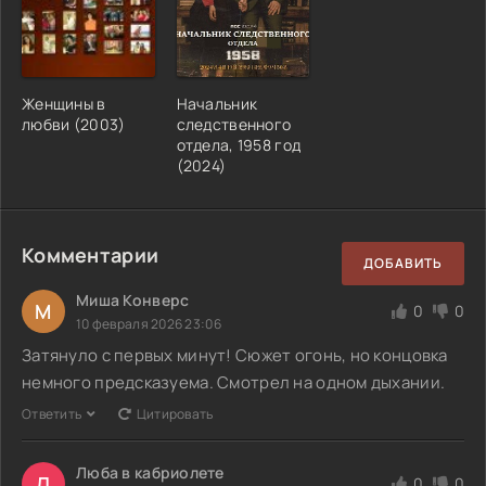
Женщины в
Начальник
любви (2003)
следственного
отдела, 1958 год
(2024)
Комментарии
ДОБАВИТЬ
Миша Конверс
М
0
0
10 февраля 2026 23:06
Затянуло с первых минут! Сюжет огонь, но концовка
немного предсказуема. Смотрел на одном дыхании.
Ответить
Цитировать
Люба в кабриолете
Л
0
0