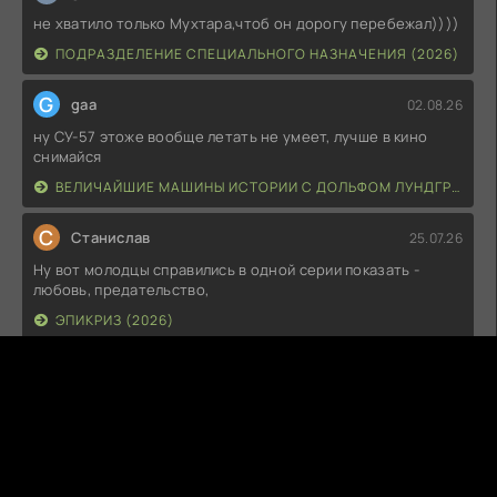
не хватило только Мухтара,чтоб он дорогу перебежал))))
ПОДРАЗДЕЛЕНИЕ СПЕЦИАЛЬНОГО НАЗНАЧЕНИЯ (2026)
G
gaa
02.08.26
ну СУ-57 этоже вообще летать не умеет, лучше в кино
снимайся
ВЕЛИЧАЙШИЕ МАШИНЫ ИСТОРИИ С ДОЛЬФОМ ЛУНДГРЕНОМ (2026)
С
Станислав
25.07.26
Ну вот молодцы справились в одной серии показать -
любовь, предательство,
ЭПИКРИЗ (2026)