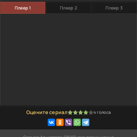
Плеер 1
Плеер 2
Плеер 3
Оцените сериал
4
голоса
80
1
2
3
4
5