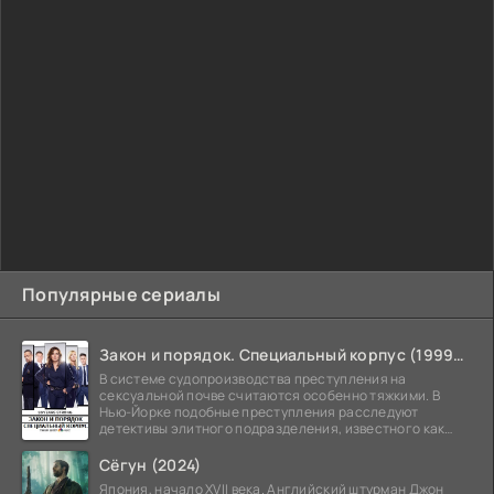
Популярные сериалы
Закон и порядок. Специальный корпус (1999-2026)
В системе судопроизводства преступления на
сексуальной почве считаются особенно тяжкими. В
Нью-Йорке подобные преступления расследуют
детективы элитного подразделения, известного как
Особый отдел.
Сёгун (2024)
Япония, начало XVII века. Английский штурман Джон