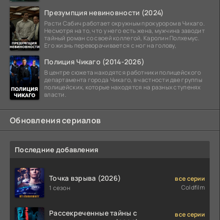
Презумпция невиновности (2024)
Расти Сабич работает окружным прокурором в Чикаго.
Несмотря на то, что у него есть жена, мужчина заводит
тайный роман со своей коллегой, Каролин Полхемус.
Его жизнь переворачивается с ног на голову,
Полиция Чикаго (2014-2026)
В центре сюжета находятся работники полицейского
департамента города Чикаго, в частности две группы
полицейских, которые находятся на разных ступенях
власти.
Обновления сериалов
Последние добавления
Точка взрыва (2026)
все серии
Coldfilm
1 сезон
Рассекреченные тайны с
все серии