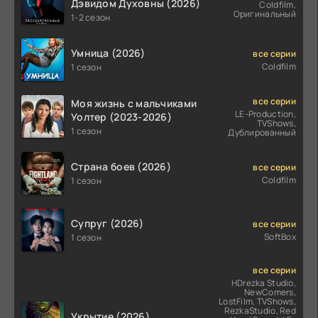
Дэвидом Духовны (2026)
Coldfilm,
Оригинальный
1-2 сезон
Умница (2026)
все серии
Coldfilm
1 сезон
все серии
Моя жизнь с мальчиками
LE-Production,
Уолтер (2023-2026)
TVShows,
1 сезон
Дублированный
Страна боев (2026)
все серии
Coldfilm
1 сезон
Супруг (2026)
все серии
SoftBox
1 сезон
все серии
HDrezka Studio,
NewComers,
LostFilm, TVShows,
RezkaStudio, Red
Укрытие (2026)