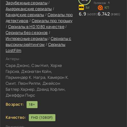
Зарубежные сериалы
/
4
Голосов:
Американские сериалы
/
6.9
6.742
Канадские сериалы
/
Сериалы про
(40031)
(8980)
детективов
/
Сериалы про тюрьму
/
Сериалы в HD 1080 качестве
/
Сериалы без сезонов
/
Интересные сериалы
/
Сериалы с
высоким рейтингом
/
Сериалы
LostFilm
Актеры:
Сара Джонс, Сэм Нил, Хорхе
Гарсиа, Джонатан Койн,
Парминдер К. Награ, Камерон К.
Смит, Леон Риппи, Джейсон
Батлер Харнер, Дэвид Хофлин,
Джеффри Пирс
Возраст:
18+
Качество:
FHD (1080P)
Режиссер: