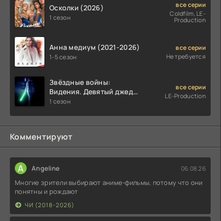
все серии
Осколки (2026)
Coldfilm, LE-
1 сезон
Production
Анна медиум (2021-2026)
все серии
Не требуется
1-5 сезон
Звёздные войны:
все серии
Видения. Девятый джедай
LE-Production
(2026)
1 сезон
Комментируют
A
Angeline
06.08.26
Многие зрители выбирают аниме-фильмы, потому что они
понятны и рождают
ЧИ (2018-2026)