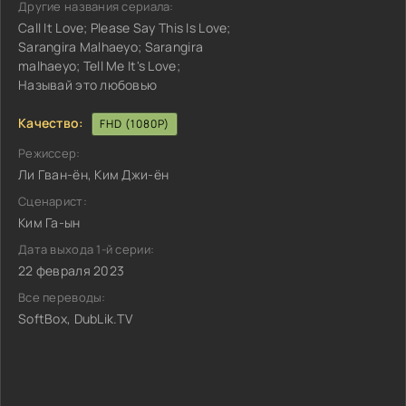
Другие названия сериала:
Call It Love; Please Say This Is Love;
Sarangira Malhaeyo; Sarangira
malhaeyo; Tell Me It's Love;
Называй это любовью
Качество:
FHD (1080P)
Режиссер:
Ли Гван-ён, Ким Джи-ён
Сценарист:
Ким Га-ын
Дата выхода 1-й серии:
22 февраля 2023
Все переводы:
SoftBox, DubLik.TV