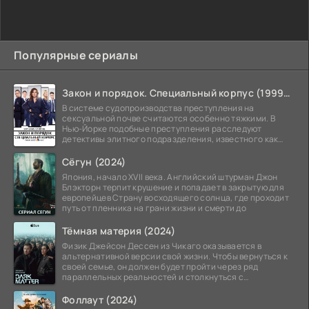
Популярные сериалы
Закон и порядок. Специальный корпус (1999-2026)
В системе судопроизводства преступления на
сексуальной почве считаются особенно тяжкими. В
Нью-Йорке подобные преступления расследуют
детективы элитного подразделения, известного как
Особый отдел.
Сёгун (2024)
Япония, начало XVII века. Английский штурман Джон
Блэкторн терпит крушение и попадает в закрытую для
европейцев Страну восходящего солнца, где проходит
путь от пленника на грани жизни и смерти до
Тёмная материя (2024)
Физик Джейсон Дессен из Чикаго оказывается в
альтернативной версии свой жизни. Чтобы вернуться к
своей семье, он должен будет пройти через ряд
параллельных реальностей и столкнуться с
альтернативной
Фоллаут (2024)