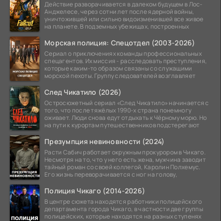
Действие разворачивается в далеком будущем в Лос-
Анджелесе, через сотни лет после ядерной войны,
уничтожившей или сильно видоизменившей все живое
на планете. В подземных убежищах, построенных
Морская полиция: Спецотдел (2003-2026)
Сериал о приключениях команды профессиональных
спецагентов. Их миссия - расследовать преступления,
которые каким-то образом связаны со служащими
морской пехоты. Группу следователей возглавляет
След Чикатило (2026)
Остросюжетный сериал «След Чикатило» начинается с
того, что после тяжёлых 1990-х страна понемногу
оживает. Люди снова едут отдыхать к Чёрному морю. Но
на пути к курортам путешественников подстерегают
Презумпция невиновности (2024)
Расти Сабич работает окружным прокурором в Чикаго.
Несмотря на то, что у него есть жена, мужчина заводит
тайный роман со своей коллегой, Каролин Полхемус.
Его жизнь переворачивается с ног на голову,
Полиция Чикаго (2014-2026)
В центре сюжета находятся работники полицейского
департамента города Чикаго, в частности две группы
полицейских, которые находятся на разных ступенях