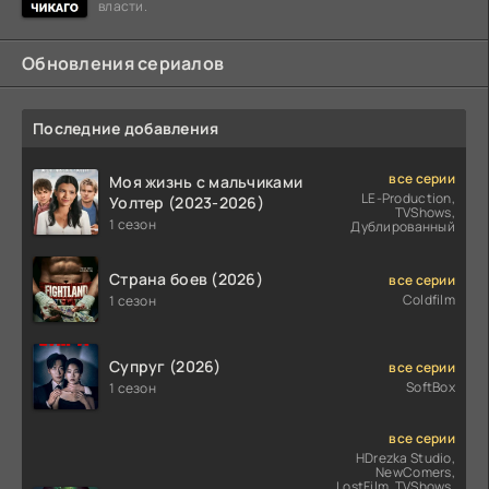
власти.
Обновления сериалов
Последние добавления
все серии
Моя жизнь с мальчиками
LE-Production,
Уолтер (2023-2026)
TVShows,
1 сезон
Дублированный
Страна боев (2026)
все серии
Coldfilm
1 сезон
Супруг (2026)
все серии
SoftBox
1 сезон
все серии
HDrezka Studio,
NewComers,
LostFilm, TVShows,