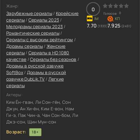
Жанр:
0
Зарубежные сериалы
/
Корейские
0
Голосов:
сериалы
/
Сериалы 2023
/
7.70
7.925
Мелодрамы сериалы 2023
/
(1333)
(2451)
Романтические сериалы
/
Сериалы с высоким рейтингом
/
Дорамы сериалы
/
Женские
сериалы
/
Сериалы в HD 1080
качестве
/
Сериалы без сезонов
/
Дорамы в русской озвучке
SoftBox
/
Дорамы в русской
озвучке DubLik.TV
/
Легкие
сериалы
Актеры:
Ким Ён-гван, Ли Сон-гён, Сон
Джун, Ан Хи-ён, Ким Е-вон, Нам
Ги-э, Пак Чин-а, Чан Сон-бом, Ли
Джэ-сон, Щин Мун-сон
Возраст:
18+