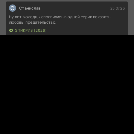
С
Станислав
25.07.26
Ну вот молодцы справились в одной серии показать -
любовь, предательство,
ЭПИКРИЗ (2026)