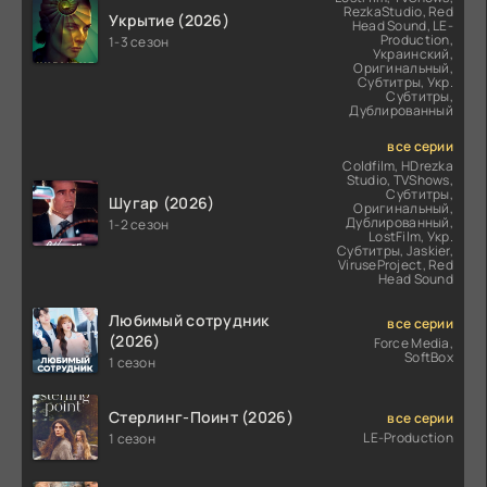
RezkaStudio, Red
Укрытие (2026)
Head Sound, LE-
Production,
1-3 сезон
Украинский,
Оригинальный,
Субтитры, Укр.
Субтитры,
Дублированный
все серии
Coldfilm, HDrezka
Studio, TVShows,
Субтитры,
Шугар (2026)
Оригинальный,
Дублированный,
1-2 сезон
LostFilm, Укр.
Субтитры, Jaskier,
ViruseProject, Red
Head Sound
Любимый сотрудник
все серии
(2026)
Force Media,
SoftBox
1 сезон
Стерлинг-Поинт (2026)
все серии
LE-Production
1 сезон