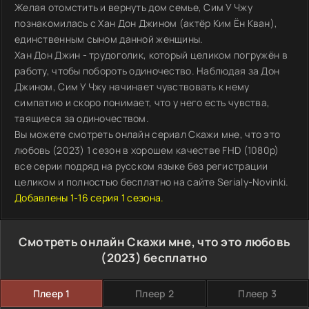
Желая отомстить и вернуть дом семье, Сим У Чжу
познакомилась с Хан Дон Джином (актёр Ким Ён Кван),
единственным сыном данной женщины.
Хан Дон Джин - трудоголик, который целиком погружён в
работу, чтобы побороть одиночество. Наблюдая за Дон
Джином, Сим У Чжу начинает чувствовать к нему
симпатию и скоро понимает, что у него есть чувства,
таящиеся за одиночеством.
Вы можете смотреть онлайн сериал Скажи мне, что это
любовь (2023) 1 сезон в хорошем качестве FHD (1080p)
все серии подряд на русском языке без регистрации
целиком и полностью бесплатно на сайте Serialy-Novinki.
Добавлены 1-16 серия 1 сезона.
Смотреть онлайн Скажи мне, что это любовь
(2023) бесплатно
Плеер 1
Плеер 2
Плеер 3