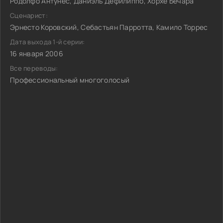
Родолфо Антунес, Даниэль Дефилиппо, Хорхе Бечара
Сценарист:
Эрнесто Коровский, Себастьян Парротта, Камило Торрес
Дата выхода 1-й серии:
16 января 2006
Все переводы:
Профессиональный многоголосый