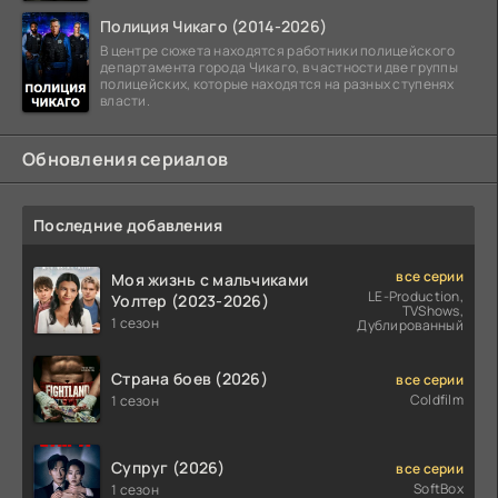
Полиция Чикаго (2014-2026)
В центре сюжета находятся работники полицейского
департамента города Чикаго, в частности две группы
полицейских, которые находятся на разных ступенях
власти.
Обновления сериалов
Последние добавления
все серии
Моя жизнь с мальчиками
LE-Production,
Уолтер (2023-2026)
TVShows,
1 сезон
Дублированный
Страна боев (2026)
все серии
Coldfilm
1 сезон
Супруг (2026)
все серии
SoftBox
1 сезон