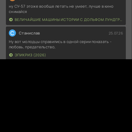
ну СУ-57 этоже вообще летать не умеет, лучше в кино
снимайся
ВЕЛИЧАЙШИЕ МАШИНЫ ИСТОРИИ С ДОЛЬФОМ ЛУНДГРЕНОМ (2026)
С
Станислав
25.07.26
Ну вот молодцы справились в одной серии показать -
любовь, предательство,
ЭПИКРИЗ (2026)