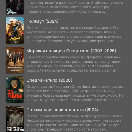
альтернативной версии свой жизни. Чтобы вернуться к
своей семье, он должен будет пройти через ряд
параллельных реальностей и столкнуться с
альтернативной
Фоллаут (2024)
Действие разворачивается в далеком будущем в Лос-
Анджелесе, через сотни лет после ядерной войны,
уничтожившей или сильно видоизменившей все живое
на планете. В подземных убежищах, построенных
Морская полиция: Спецотдел (2003-2026)
Сериал о приключениях команды профессиональных
спецагентов. Их миссия - расследовать преступления,
которые каким-то образом связаны со служащими
морской пехоты. Группу следователей возглавляет
След Чикатило (2026)
Остросюжетный сериал «След Чикатило» начинается с
того, что после тяжёлых 1990-х страна понемногу
оживает. Люди снова едут отдыхать к Чёрному морю. Но
на пути к курортам путешественников подстерегают
Презумпция невиновности (2024)
Расти Сабич работает окружным прокурором в Чикаго.
Несмотря на то, что у него есть жена, мужчина заводит
тайный роман со своей коллегой, Каролин Полхемус.
Его жизнь переворачивается с ног на голову,