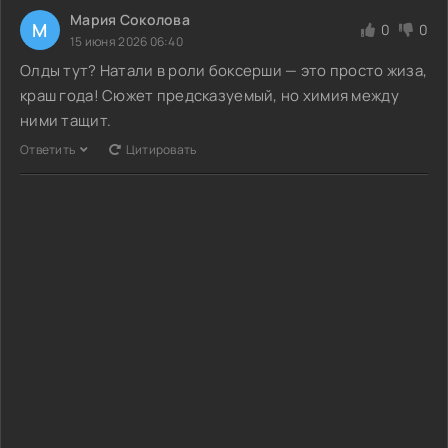
Мария Соколова
М
0
0
15 июня 2026 06:40
Олды тут? Натали в роли боксерши — это просто жиза,
краш года! Сюжет предсказуемый, но химия между
ними тащит.
Ответить
Цитировать