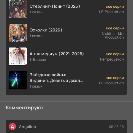
Стерлинг-Поинт (2026)
все серии
LE-Production
1 сезон
все серии
Осколки (2026)
Coldfilm, LE-
1 сезон
Production
Анна медиум (2021-2026)
все серии
Не требуется
1-5 сезон
Звёздные войны:
все серии
Видения. Девятый джедай
LE-Production
(2026)
1 сезон
Комментируют
A
Angeline
06.08.26