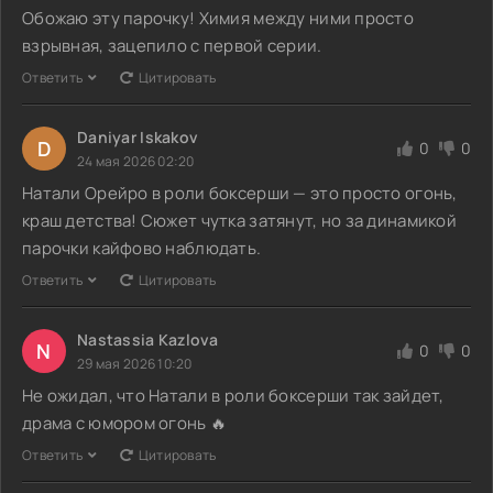
Обожаю эту парочку! Химия между ними просто
взрывная, зацепило с первой серии.
Ответить
Цитировать
Daniyar Iskakov
D
0
0
24 мая 2026 02:20
Натали Орейро в роли боксерши — это просто огонь,
краш детства! Сюжет чутка затянут, но за динамикой
парочки кайфово наблюдать.
Ответить
Цитировать
Nastassia Kazlova
N
0
0
29 мая 2026 10:20
Не ожидал, что Натали в роли боксерши так зайдет,
драма с юмором огонь 🔥
Ответить
Цитировать