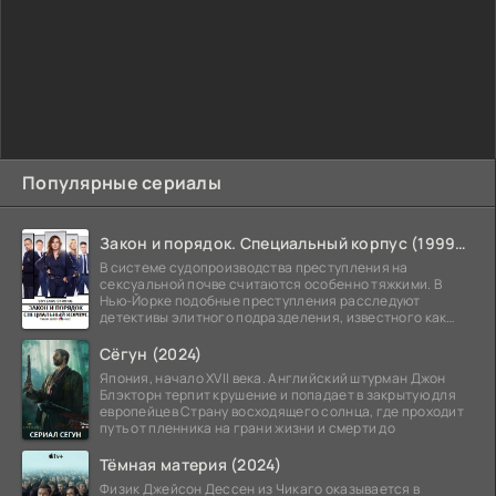
Популярные сериалы
Закон и порядок. Специальный корпус (1999-2026)
В системе судопроизводства преступления на
сексуальной почве считаются особенно тяжкими. В
Нью-Йорке подобные преступления расследуют
детективы элитного подразделения, известного как
Особый отдел.
Сёгун (2024)
Япония, начало XVII века. Английский штурман Джон
Блэкторн терпит крушение и попадает в закрытую для
европейцев Страну восходящего солнца, где проходит
путь от пленника на грани жизни и смерти до
Тёмная материя (2024)
Физик Джейсон Дессен из Чикаго оказывается в