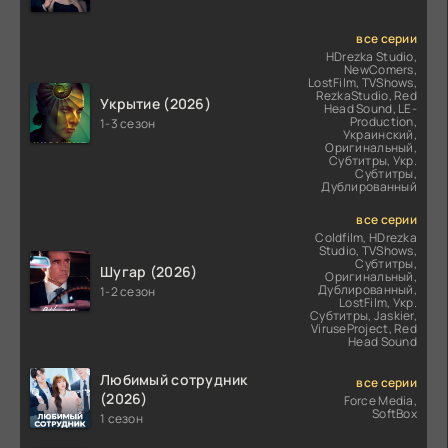
все серии
HDrezka Studio,
NewComers,
LostFilm, TVShows,
RezkaStudio, Red
Укрытие (2026)
Head Sound, LE-
Production,
1-3 сезон
Украинский,
Оригинальный,
Субтитры, Укр.
Субтитры,
Дублированный
все серии
Coldfilm, HDrezka
Studio, TVShows,
Субтитры,
Шугар (2026)
Оригинальный,
Дублированный,
1-2 сезон
LostFilm, Укр.
Субтитры, Jaskier,
ViruseProject, Red
Head Sound
Любимый сотрудник
все серии
(2026)
Force Media,
SoftBox
1 сезон