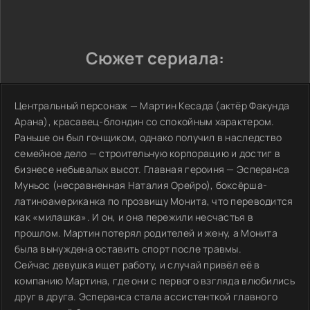
Сюжет сериала:
Центральный персонаж — Мартин Кесада (актёр Факунда
Арана), красавец-блондин со спокойным характером.
Раньше он был гонщиком, однако получил в наследство
семейное дело — строительную корпорацию и достиг в
бизнесе небывалых высот. Главная героиня — Эсперанса
Муньос (несравненная Наталия Орейро), боксёрша-
латиноамериканка по прозвищу Монита, что переводится
как «милашка». И он, и она пережили несчастья в
прошлом. Мартин потерял родителей и жену, а Монита
была вынуждена оставить спорт после травмы.
Сейчас девушка ищет работу, и случай привёл её в
компанию Мартина, где они с первого взгляда влюбились
друг в друга. Эсперанса стала ассистенткой главного