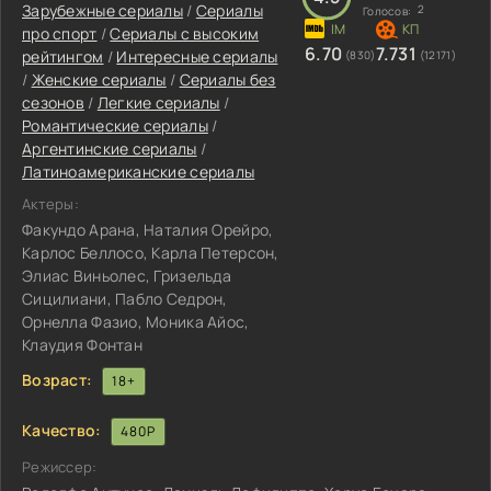
Зарубежные сериалы
/
Сериалы
2
Голосов:
про спорт
/
Сериалы с высоким
6.70
7.731
рейтингом
/
Интересные сериалы
(830)
(12171)
/
Женские сериалы
/
Сериалы без
сезонов
/
Легкие сериалы
/
Романтические сериалы
/
Аргентинские сериалы
/
Латиноамериканские сериалы
Актеры:
Факундо Арана, Наталия Орейро,
Карлос Беллосо, Карла Петерсон,
Элиас Виньолес, Гризельда
Сицилиани, Пабло Седрон,
Орнелла Фазио, Моника Айос,
Клаудия Фонтан
Возраст:
18+
Качество:
480P
Режиссер: