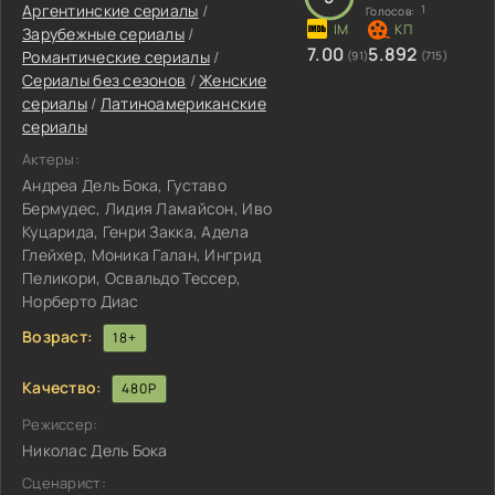
Аргентинские сериалы
/
1
Голосов:
Зарубежные сериалы
/
7.00
5.892
Романтические сериалы
/
(91)
(715)
Сериалы без сезонов
/
Женские
сериалы
/
Латиноамериканские
сериалы
Актеры:
Андреа Дель Бока, Густаво
Бермудес, Лидия Ламайсон, Иво
Куцарида, Генри Закка, Адела
Глейхер, Моника Галан, Ингрид
Пеликори, Освальдо Тессер,
Норберто Диас
Возраст:
18+
Качество:
480P
Режиссер:
Николас Дель Бока
Сценарист: