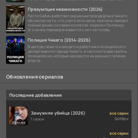
Презумпция невиновности (2024)
Расти Сабич работает окружным прокурором в Чикаго.
Несмотря на то, что у него есть жена, мужчина заводит
тайный роман со своей коллегой, Каролин Полхемус.
Его жизнь переворачивается с ног на голову,
Полиция Чикаго (2014-2026)
В центре сюжета находятся работники полицейского
департамента города Чикаго, в частности две группы
полицейских, которые находятся на разных ступенях
власти.
Обновления сериалов
Последние добавления
Замужняя убийца (2026)
все серии
SoftBox
1 сезон
все серии