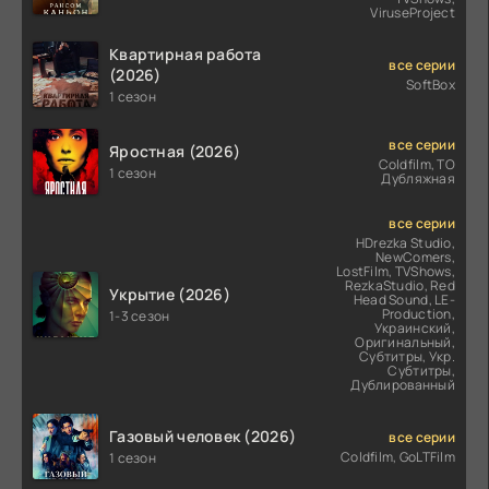
ViruseProject
Квартирная работа
все серии
(2026)
SoftBox
1 сезон
все серии
Яростная (2026)
Coldfilm, ТО
1 сезон
Дубляжная
все серии
HDrezka Studio,
NewComers,
LostFilm, TVShows,
RezkaStudio, Red
Укрытие (2026)
Head Sound, LE-
Production,
1-3 сезон
Украинский,
Оригинальный,
Субтитры, Укр.
Субтитры,
Дублированный
Газовый человек (2026)
все серии
Coldfilm, GoLTFilm
1 сезон