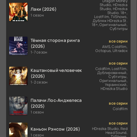
Dragon Money
Studio, HDrezka
Лаки (2026)
Studio, HDrezka
Studio. 18+,
1 сезон
LostFilm, TVShows,
Дубляж HDrezka St.
18+, Оригинальный,
Субтитры
Тёмная сторона ринга
все серии
(2026)
AMS, Coldfilm,
Octopus, Ultradox
1-7 сезон
все серии
Coldfilm, LostFilm,
Каштановый человечек
Дублированный,
(2026)
Субтитры,
Оригинальный,
1-2 сезон
Украинский,
HDrezka Studio
Палачи Лос‑Анджелеса
все серии
(2025)
Coldfilm
1 сезон
все серии
Каньон Рэнсом (2026)
HDrezka Studio, Red
Head Sound,
1 сезон
TVShows,