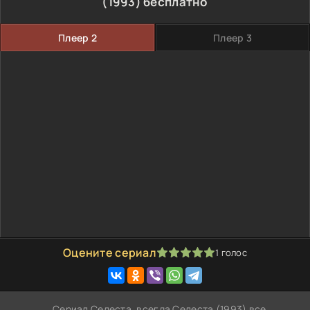
(1993) бесплатно
Плеер 2
Плеер 3
Оцените сериал
1
голос
100
1
2
3
4
5
Сериал Селеста, всегда Селеста (1993) все