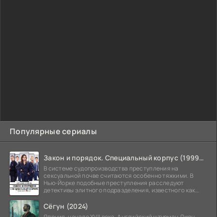
Популярные сериалы
Закон и порядок. Специальный корпус (1999-2026)
В системе судопроизводства преступления на
сексуальной почве считаются особенно тяжкими. В
Нью-Йорке подобные преступления расследуют
детективы элитного подразделения, известного как
Особый отдел.
Сёгун (2024)
Япония, начало XVII века. Английский штурман Джон