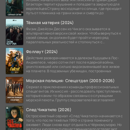
Блэкторн терпит крушение и попадает в закрытую для
европейцев Страну восходящего солнца, где проходит
путь от пленника на грани жизни и смерти до
Тёмная материя (2024)
Физик Джейсон Дессен из Чикаго оказывается в
альтернативной версии свой жизни. Чтобы вернуться к
своей семье, он должен будет пройти через ряд
параллельных реальностей и столкнуться с
альтернативной
Фоллаут (2024)
Действие разворачивается в далеком будущем в Лос-
Анджелесе, через сотни лет после ядерной войны,
уничтожившей или сильно видоизменившей все живое
на планете. В подземных убежищах, построенных
Морская полиция: Спецотдел (2003-2026)
Сериал о приключениях команды профессиональных
спецагентов. Их миссия - расследовать преступления,
которые каким-то образом связаны со служащими
морской пехоты. Группу следователей возглавляет
След Чикатило (2026)
Остросюжетный сериал «След Чикатило» начинается с
того, что после тяжёлых 1990-х страна понемногу
оживает. Люди снова едут отдыхать к Чёрному морю. Но
на пути к курортам путешественников подстерегают