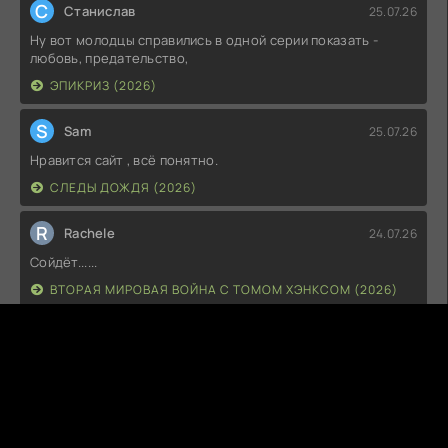
С
Станислав
25.07.26
Ну вот молодцы справились в одной серии показать -
любовь, предательство,
ЭПИКРИЗ (2026)
S
Sam
25.07.26
Нравится сайт , всё понятно.
СЛЕДЫ ДОЖДЯ (2026)
R
Rachele
24.07.26
Сойдёт......
ВТОРАЯ МИРОВАЯ ВОЙНА С ТОМОМ ХЭНКСОМ (2026)