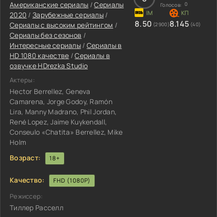
Американские сериалы
/
Сериалы
0
Голосов:
2020
/
Зарубежные сериалы
/
8.50
8.145
Сериалы с высоким рейтингом
/
(2900)
(40)
Сериалы без сезонов
/
Интересные сериалы
/
Сериалы в
HD 1080 качестве
/
Сериалы в
озвучке HDrezka Studio
Актеры:
Hector Berrellez, Geneva
Camarena, Jorge Godoy, Ramón
Lira, Manny Madrano, Phil Jordan,
René Lopez, Jaime Kuykendall,
Conseulo «Chatita» Berrellez, Mike
Holm
Возраст:
18+
Качество:
FHD (1080P)
Режиссер:
Тиллер Расселл