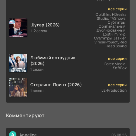
все серии
Coldfilm, HDrezka
Studio, TVShows,
Субтитры,
Шугар (2026)
Оригинальный,
Дублированный,
1-2 сезон
LostFilm, Укр.
Субтитры, Jaskier,
ViruseProject, Red
Head Sound
Любимый сотрудник
все серии
(2026)
Force Media,
SoftBox
1 сезон
Стерлинг-Поинт (2026)
все серии
LE-Production
1 сезон
Комментируют
A
Angeline
06.08.26