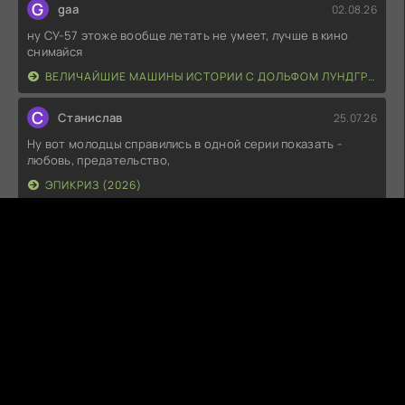
G
gaa
02.08.26
ну СУ-57 этоже вообще летать не умеет, лучше в кино
снимайся
ВЕЛИЧАЙШИЕ МАШИНЫ ИСТОРИИ С ДОЛЬФОМ ЛУНДГРЕНОМ (2026)
С
Станислав
25.07.26
Ну вот молодцы справились в одной серии показать -
любовь, предательство,
ЭПИКРИЗ (2026)