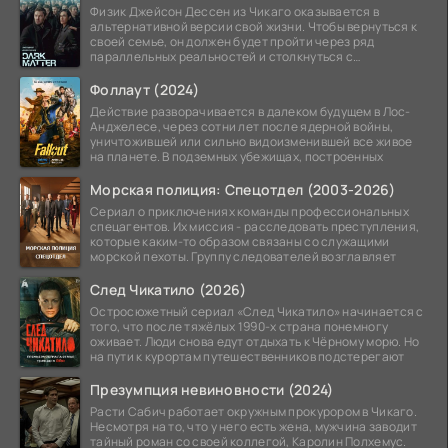
Физик Джейсон Дессен из Чикаго оказывается в
альтернативной версии свой жизни. Чтобы вернуться к
своей семье, он должен будет пройти через ряд
параллельных реальностей и столкнуться с
альтернативной
Фоллаут (2024)
Действие разворачивается в далеком будущем в Лос-
Анджелесе, через сотни лет после ядерной войны,
уничтожившей или сильно видоизменившей все живое
на планете. В подземных убежищах, построенных
Морская полиция: Спецотдел (2003-2026)
Сериал о приключениях команды профессиональных
спецагентов. Их миссия - расследовать преступления,
которые каким-то образом связаны со служащими
морской пехоты. Группу следователей возглавляет
След Чикатило (2026)
Остросюжетный сериал «След Чикатило» начинается с
того, что после тяжёлых 1990-х страна понемногу
оживает. Люди снова едут отдыхать к Чёрному морю. Но
на пути к курортам путешественников подстерегают
Презумпция невиновности (2024)
Расти Сабич работает окружным прокурором в Чикаго.
Несмотря на то, что у него есть жена, мужчина заводит
тайный роман со своей коллегой, Каролин Полхемус.