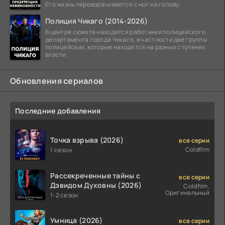
Его жизнь переворачивается с ног на голову,
Полиция Чикаго (2014-2026)
В центре сюжета находятся работники полицейского
департамента города Чикаго, в частности две группы
полицейских, которые находятся на разных ступенях
власти.
Обновления сериалов
Последние добавления
Точка взрыва (2026)
все серии
Coldfilm
1 сезон
Рассекреченные тайны с
все серии
Дэвидом Духовны (2026)
Coldfilm,
Оригинальный
1-2 сезон
Умница (2026)
все серии