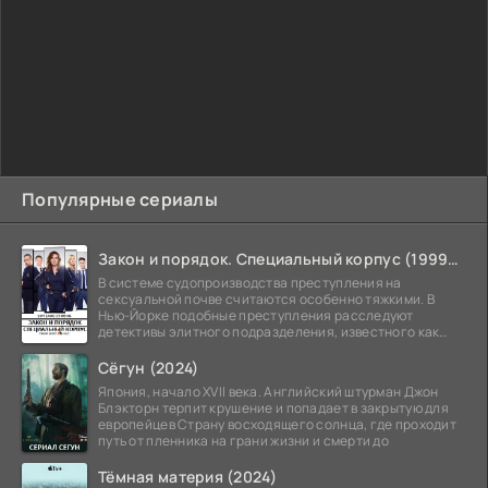
Популярные сериалы
Закон и порядок. Специальный корпус (1999-2026)
В системе судопроизводства преступления на
сексуальной почве считаются особенно тяжкими. В
Нью-Йорке подобные преступления расследуют
детективы элитного подразделения, известного как
Особый отдел.
Сёгун (2024)
Япония, начало XVII века. Английский штурман Джон
Блэкторн терпит крушение и попадает в закрытую для
европейцев Страну восходящего солнца, где проходит
путь от пленника на грани жизни и смерти до
Тёмная материя (2024)