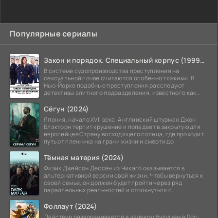
Популярные сериалы
Закон и порядок. Специальный корпус (1999-2026)
В системе судопроизводства преступления на
сексуальной почве считаются особенно тяжкими. В
Нью-Йорке подобные преступления расследуют
детективы элитного подразделения, известного как
Особый отдел.
Сёгун (2024)
Япония, начало XVII века. Английский штурман Джон
Блэкторн терпит крушение и попадает в закрытую для
европейцев Страну восходящего солнца, где проходит
путь от пленника на грани жизни и смерти до
Тёмная материя (2024)
Физик Джейсон Дессен из Чикаго оказывается в
альтернативной версии свой жизни. Чтобы вернуться к
своей семье, он должен будет пройти через ряд
параллельных реальностей и столкнуться с
альтернативной
Фоллаут (2024)
Действие разворачивается в далеком будущем в Лос-