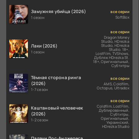
Замужняя убийца (2026)
все серии
SoftBox
1 сезон
все серии
Dragon Money
Studio, HDrezka
Лаки (2026)
Studio, HDrezka
Studio. 18+,
1 сезон
LostFilm, TVShows,
Дубляж HDrezka St.
18+, Оригинальный,
Субтитры
Тёмная сторона ринга
все серии
(2026)
AMS, Coldfilm,
Octopus, Ultradox
1-7 сезон
все серии
Coldfilm, LostFilm,
Каштановый человечек
Дублированный,
(2026)
Субтитры,
Оригинальный,
1-2 сезон
Украинский,
HDrezka Studio
Палачи Лос‑Анджелеса