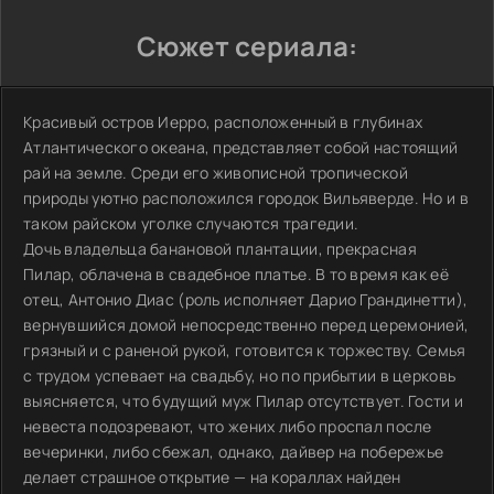
Сюжет сериала:
Красивый остров Иерро, расположенный в глубинах
Атлантического океана, представляет собой настоящий
рай на земле. Среди его живописной тропической
природы уютно расположился городок Вильяверде. Но и в
таком райском уголке случаются трагедии.
Дочь владельца банановой плантации, прекрасная
Пилар, облачена в свадебное платье. В то время как её
отец, Антонио Диас (роль исполняет Дарио Грандинетти),
вернувшийся домой непосредственно перед церемонией,
грязный и с раненой рукой, готовится к торжеству. Семья
с трудом успевает на свадьбу, но по прибытии в церковь
выясняется, что будущий муж Пилар отсутствует. Гости и
невеста подозревают, что жених либо проспал после
вечеринки, либо сбежал, однако, дайвер на побережье
делает страшное открытие — на кораллах найден