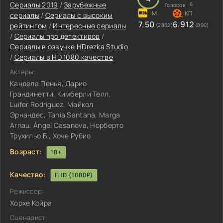
Сериалы 2019
/
Зарубежные
6
Голосов:
сериалы
/
Сериалы с высоким
7.50
6.912
рейтингом
/
Интересные сериалы
(2862)
(890)
/
Сериалы про детективов
/
Сериалы в озвучке HDrezka Studio
/
Сериалы в HD 1080 качестве
Актеры:
Кандела Пенья, Дарио
Грандинетти, Кимберли Телл,
Luifer Rodríguez, Майкол
Эрнандес, Tania Santana, Marga
Arnau, Ángel Casanova, Норберто
Трухильо Б., Хоче Рубио
Возраст:
18+
Качество:
FHD (1080P)
Режиссер:
Хорхе Койра
Сценарист: