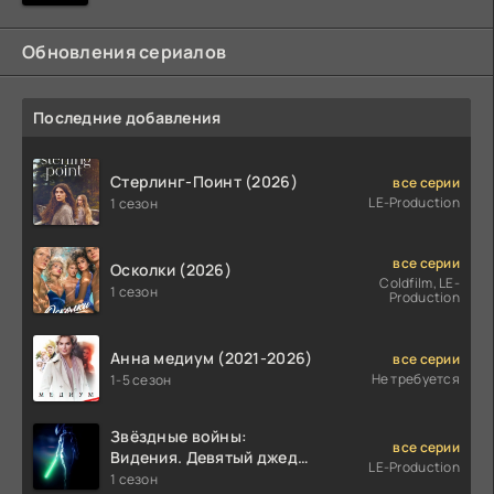
Обновления сериалов
Последние добавления
Стерлинг-Поинт (2026)
все серии
LE-Production
1 сезон
все серии
Осколки (2026)
Coldfilm, LE-
1 сезон
Production
Анна медиум (2021-2026)
все серии
Не требуется
1-5 сезон
Звёздные войны:
все серии
Видения. Девятый джедай
LE-Production
(2026)
1 сезон