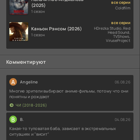
все серии
(2025)
Coldfilm
1 сезон
все серии
Каньон Рэнсом (2026)
HDrezka Studio, Red
Head Sound,
1 сезон
TVShows,
ViruseProject
Комментируют
A
Angeline
06.08.26
Многие зрители выбирают аниме-фильмы, потому что они
понятны и рождают
ЧИ (2018-2026)
В
В.
04.08.26
Какая-то туповатая баба, зависает в экстремальных
ситуациях и "висит"