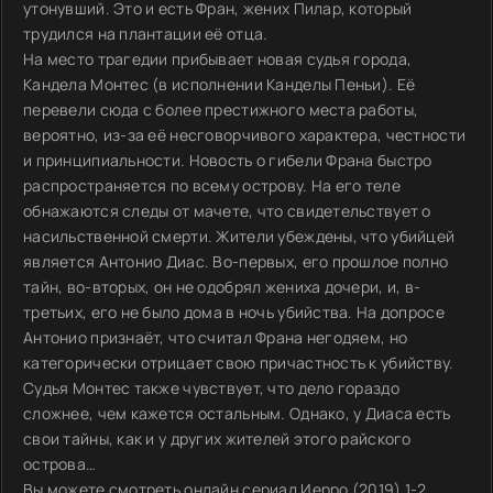
утонувший. Это и есть Фран, жених Пилар, который
трудился на плантации её отца.
На место трагедии прибывает новая судья города,
Кандела Монтес (в исполнении Канделы Пеньи). Её
перевели сюда с более престижного места работы,
вероятно, из-за её несговорчивого характера, честности
и принципиальности. Новость о гибели Франа быстро
распространяется по всему острову. На его теле
обнажаются следы от мачете, что свидетельствует о
насильственной смерти. Жители убеждены, что убийцей
является Антонио Диас. Во-первых, его прошлое полно
тайн, во-вторых, он не одобрял жениха дочери, и, в-
третьих, его не было дома в ночь убийства. На допросе
Антонио признаёт, что считал Франа негодяем, но
категорически отрицает свою причастность к убийству.
Судья Монтес также чувствует, что дело гораздо
сложнее, чем кажется остальным. Однако, у Диаса есть
свои тайны, как и у других жителей этого райского
острова…
Вы можете смотреть онлайн сериал Иерро (2019) 1-2