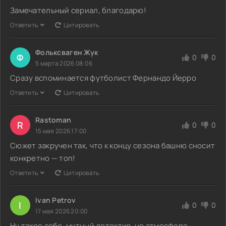
Замечательный сериал, благодарю!
Ответить
Цитировать
Фольксваген Жук
Ф
0
0
5 марта 2026 08:06
Сразу вспоминается футболист Фернандо Йерро
Ответить
Цитировать
Rastoman
R
0
0
15 мая 2026 17:00
Сюжет закручен так, что к концу сезона башню сносит
конкретно — топ!
Ответить
Цитировать
Ivan Petrov
I
0
0
17 мая 2026 20:00
Ну такое себе, мутный детектив, но атмосфера