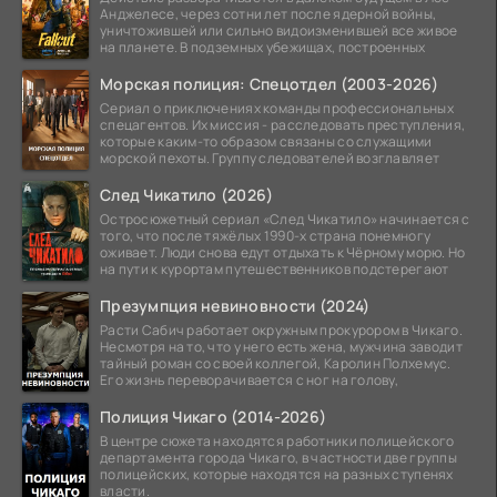
Анджелесе, через сотни лет после ядерной войны,
уничтожившей или сильно видоизменившей все живое
на планете. В подземных убежищах, построенных
Морская полиция: Спецотдел (2003-2026)
Сериал о приключениях команды профессиональных
спецагентов. Их миссия - расследовать преступления,
которые каким-то образом связаны со служащими
морской пехоты. Группу следователей возглавляет
След Чикатило (2026)
Остросюжетный сериал «След Чикатило» начинается с
того, что после тяжёлых 1990-х страна понемногу
оживает. Люди снова едут отдыхать к Чёрному морю. Но
на пути к курортам путешественников подстерегают
Презумпция невиновности (2024)
Расти Сабич работает окружным прокурором в Чикаго.
Несмотря на то, что у него есть жена, мужчина заводит
тайный роман со своей коллегой, Каролин Полхемус.
Его жизнь переворачивается с ног на голову,
Полиция Чикаго (2014-2026)
В центре сюжета находятся работники полицейского
департамента города Чикаго, в частности две группы
полицейских, которые находятся на разных ступенях
власти.