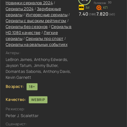
Новинки сериалов 2024
/
30
Голосов:
Сериалы 2024
/
Зарубежные
7.40
7.820
сериалы
/
Интересные сериалы
/
(188)
(40)
Сериалы с высоким рейтингом
/
Сериалы без сезонов
/
Сериалы в
HD 1080 качестве
/
Легкие
сериалы
/
Сериалы про спорт
/
Сериалы на реальных событиях
Актеры:
LeBron James, Anthony Edwards,
Jayson Tatum, Jimmy Butler,
Domantas Sabonis, Anthony Davis,
Kevin Garnett
Возраст:
18+
Качество:
WEBRIP
Режиссер:
Peter J. Scalettar
Сценарист: