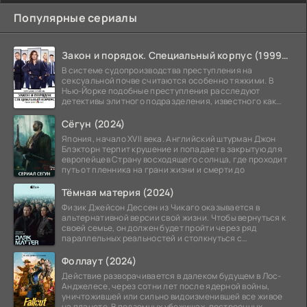
Популярные сериалы
Закон и порядок. Специальный корпус (1999-2026)
В системе судопроизводства преступления на
сексуальной почве считаются особенно тяжкими. В
Нью-Йорке подобные преступления расследуют
детективы элитного подразделения, известного как
Особый отдел.
Сёгун (2024)
Япония, начало XVII века. Английский штурман Джон
Блэкторн терпит крушение и попадает в закрытую для
европейцев Страну восходящего солнца, где проходит
путь от пленника на грани жизни и смерти до
Тёмная материя (2024)
Физик Джейсон Дессен из Чикаго оказывается в
альтернативной версии свой жизни. Чтобы вернуться к
своей семье, он должен будет пройти через ряд
параллельных реальностей и столкнуться с
альтернативной
Фоллаут (2024)
Действие разворачивается в далеком будущем в Лос-
Анджелесе, через сотни лет после ядерной войны,
уничтожившей или сильно видоизменившей все живое
на планете. В подземных убежищах, построенных