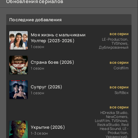
Обновления сериалов
Последние добавления
все серии
Моя жизнь с мальчиками
LE-Production,
Уолтер (2023-2026)
TVShows,
1 сезон
Дублированный
Страна боев (2026)
все серии
Coldfilm
1 сезон
Супруг (2026)
все серии
SoftBox
1 сезон
все серии
HDrezka Studio,
NewComers,
LostFilm, TVShows,
RezkaStudio, Red
Укрытие (2026)
Head Sound, LE-
Production,
1-3 сезон
Украинский,