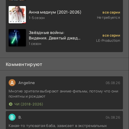
Анна медиум (2021-2026)
все серии
Не требуется
1-5 сезон
Звёздные войны:
все серии
Видения. Девятый джедай
LE-Production
(2026)
1 сезон
Комментируют
A
Angeline
06.08.26
Многие зрители выбирают аниме-фильмы, потому что они
понятны и рождают
ЧИ (2018-2026)
В
В.
04.08.26
Какая-то туповатая баба, зависает в экстремальных