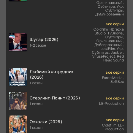
Оригинальный,
Субтитры, Укр.
Субтитры,
Дублированный
все серии
Coldfilm, HDrezka
Studio, TVShows,
Субтитры,
Шугар (2026)
Оригинальный,
Дублированный,
1-2 сезон
LostFilm, Укр.
Субтитры, Jaskier,
ViruseProject, Red
Head Sound
Любимый сотрудник
все серии
(2026)
Force Media,
SoftBox
1 сезон
Стерлинг-Поинт (2026)
все серии
LE-Production
1 сезон
все серии
Осколки (2026)
Coldfilm, LE-
1 сезон
Production