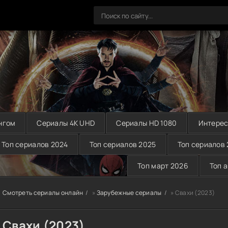
нгом
Сериалы 4K UHD
Сериалы HD 1080
Интерес
Топ сериалов 2024
Топ сериалов 2025
Топ сериалов
Топ март 2026
Топ 
Смотреть сериалы онлайн
»
Зарубежные сериалы
» Свахи (2023)
Свахи (2023)