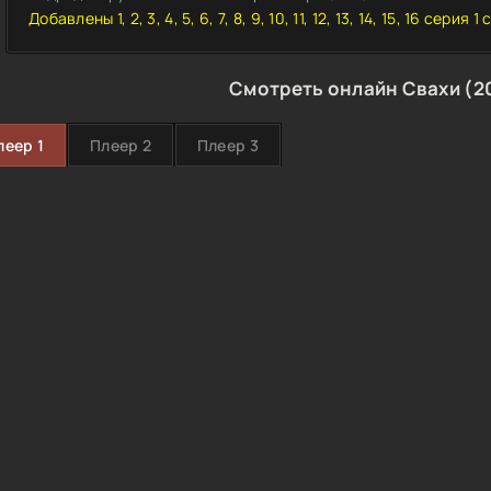
Добавлены 1, 2, 3, 4, 5, 6, 7, 8, 9, 10, 11, 12, 13, 14, 15, 16 серия 1
Смотреть онлайн Свахи (2
леер 1
Плеер 2
Плеер 3