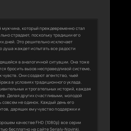
й мужчина, который преждевременно стал
льно страдает, поскольку традиции его
их дней. Это решительно исключает
о душа жаждет испытать все радости
одящейся в аналогичной ситуации. Она тоже
тся бросить вызов несправедливой системе,
 чувств. Они создают агентство, чьей
брака в условиях традиционного уклада.
дивительных и трогательных историй, каждая
ее. Делая других счастливыми, молодой
ь совсем не одинок. Каждый день его
тов, дарящих ему чувство поддержки и
хорошем качестве FHD (1080p) все серии
ью бесплатно на сайте Serialy-Novinki.