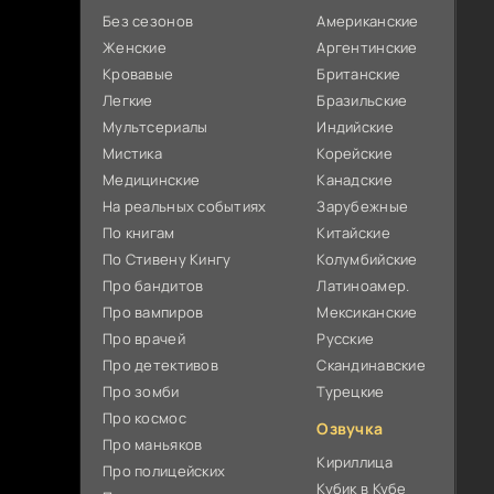
Без сезонов
Американские
Женские
Аргентинские
Кровавые
Британские
Легкие
Бразильские
Мультсериалы
Индийские
Мистика
Корейские
Медицинские
Канадские
На реальных событиях
Зарубежные
По книгам
Китайские
По Стивену Кингу
Колумбийские
Про бандитов
Латиноамер.
Про вампиров
Мексиканские
Про врачей
Русские
Про детективов
Скандинавские
Про зомби
Турецкие
Про космос
Озвучка
Про маньяков
Кириллица
Про полицейских
Кубик в Кубе