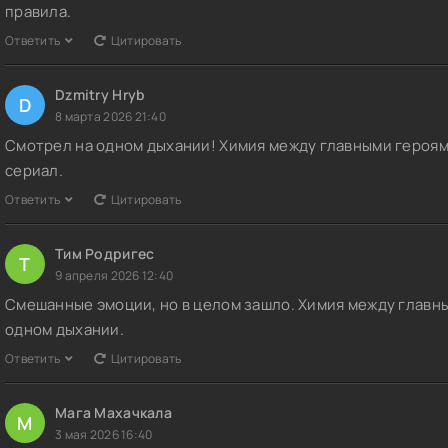
правила.
Ответить
Цитировать
Dzmitry Hryb
D
8 марта 2026 21:40
Смотрел на одном дыхании! Химия между главными героям
сериал.
Ответить
Цитировать
Тим Родригес
Т
9 апреля 2026 12:40
Смешанные эмоции, но в целом зашло. Химия между главны
одном дыхании.
Ответить
Цитировать
Мага Махачкала
М
3 мая 2026 16:40