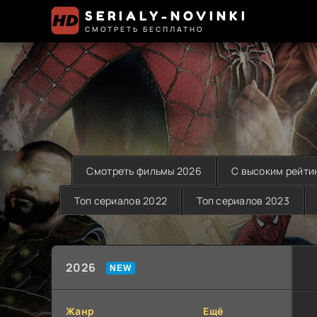
SERIALY-NOVINKI
СМОТРЕТЬ БЕСПЛАТНО
Смотреть фильмы 2026
С высоким рейти
Топ сериалов 2022
Топ сериалов 2023
2026
Жанр
Ещё