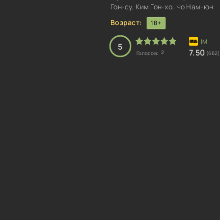
Гон-су, Ким Гон-хо, Чо Нам-юн
Возраст:
18+
5
7.50
2
Голосов:
(662)