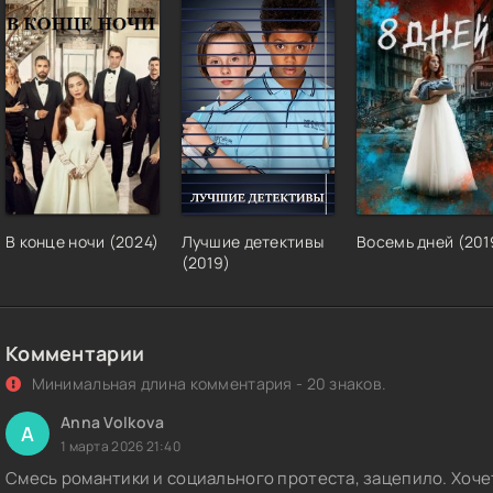
В конце ночи (2024)
Лучшие детективы
Восемь дней (201
(2019)
Комментарии
Минимальная длина комментария - 20 знаков.
Anna Volkova
A
1 марта 2026 21:40
Смесь романтики и социального протеста, зацепило. Хоче