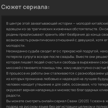
Сюжет сериала:
В центре этой захватывающей истории — молодой китайски
вдовцом из-за трагических жизненных обстоятельств. Он си
родины предписывают хранить обет безбрачия до конца сво
возможность романтических отношений с девушкой, хотя ег
молодости.
Неожиданно судьба сводит его с прекрасной подругой, нах
потеряла супруга вскоре после свадьбы. Вместе они решаю
которая лишает людей счастья и свободы в выражении своих
миссией становится помощь тем, кому недоступно счастье 
В процессе их работы они сталкиваются с разнообразием у
из которых пронизана любовью и надеждой на лучшее будущ
человек находит утешение и для себя, осознавая, что тепер
окружает верная напарница и множество благодарных клиен
радости.
Вы можете смотреть онлайн сериал Свахи (2023) 1 сезон в 
подряд на русском языке без регистрации целиком и полност