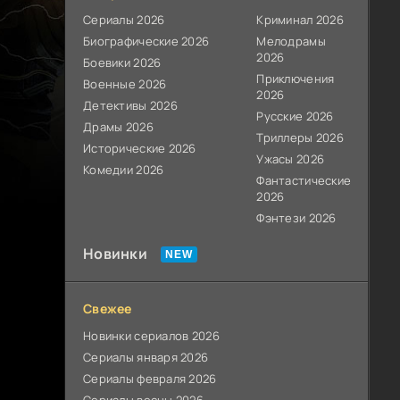
Сериалы 2026
Криминал 2026
Биографические 2026
Мелодрамы
2026
Боевики 2026
Приключения
Военные 2026
2026
Детективы 2026
Русские 2026
Драмы 2026
Триллеры 2026
Исторические 2026
Ужасы 2026
Комедии 2026
Фантастические
2026
Фэнтези 2026
Новинки
Свежее
Новинки сериалов 2026
Сериалы января 2026
Сериалы февраля 2026