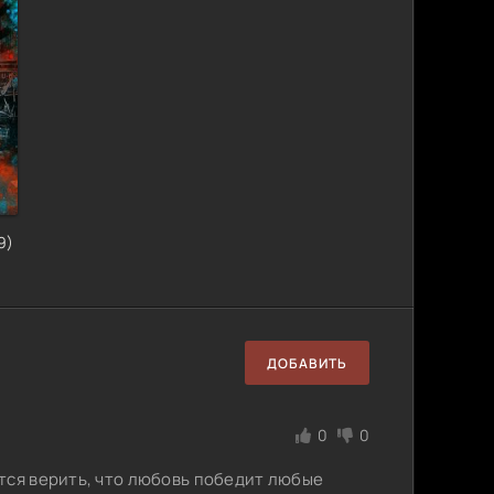
9)
ДОБАВИТЬ
0
0
тся верить, что любовь победит любые