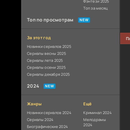
Фэнтези 2025
Топ за месяц
Топ по просмотрам
За этот год
П
Новинки сериалов 2025
Сериалы весны 2025
Сериалы лета 2025
Сериалы осени 2025
Сериалы декабря 2025
2024
Жанры
Ещё
Новинки сериалов 2024
Криминал 2024
Сериалы 2024
Мелодрамы
2024
Биографические 2024