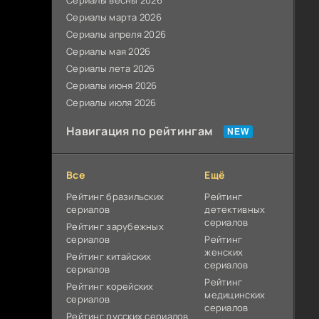
Сериалы весны 2026
Сериалы марта 2026
Сериалы апреля 2026
Сериалы мая 2026
Сериалы лета 2026
Сериалы июня 2026
Сериалы июля 2026
Навигация по рейтингам
Все
Ещё
Рейтинг бразильских
Рейтинг
сериалов
детективных
сериалов
Рейтинг зарубежных
сериалов
Рейтинг
женских
Рейтинг китайских
сериалов
сериалов
Рейтинг
Рейтинг корейских
медицинских
сериалов
сериалов
Рейтинг русских сериалов