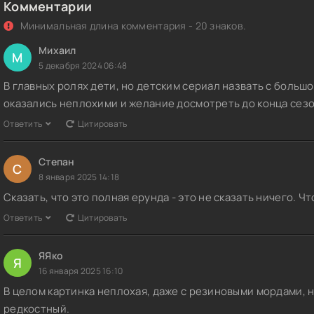
Комментарии
Минимальная длина комментария - 20 знаков.
Михаил
М
5 декабря 2024 06:48
В главных ролях дети, но детским сериал назвать с больш
оказались неплохими и желание досмотреть до конца сез
Ответить
Цитировать
Степан
С
8 января 2025 14:18
Сказать, что это полная ерунда - это не сказать ничего. 
Ответить
Цитировать
ЯЯко
Я
16 января 2025 16:10
В целом картинка неплохая, даже с резиновыми мордами, н
редкостный.