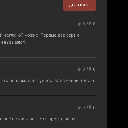
ДОБАВИТЬ
0
0
ой натяжкой можно. Первые две серии
он вызывают.
0
0
Что-то невозможно нудное, даже удивительно.
0
0
о всё остальное — это просто шлак