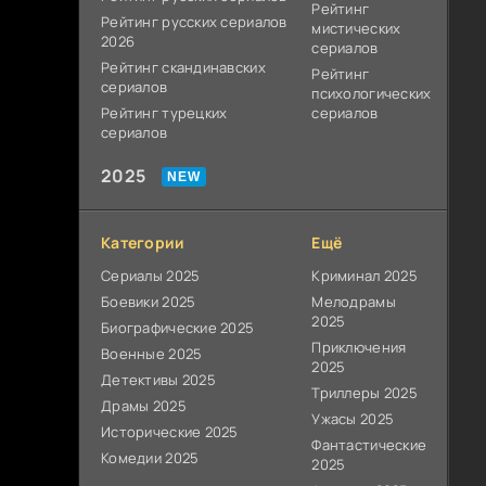
Рейтинг
Рейтинг русских сериалов
мистических
2026
сериалов
Рейтинг скандинавских
Рейтинг
сериалов
психологических
Рейтинг турецких
сериалов
сериалов
2025
Категории
Ещё
Сериалы 2025
Криминал 2025
Боевики 2025
Мелодрамы
2025
Биографические 2025
Приключения
Военные 2025
2025
Детективы 2025
Триллеры 2025
Драмы 2025
Ужасы 2025
Исторические 2025
Фантастические
Комедии 2025
2025