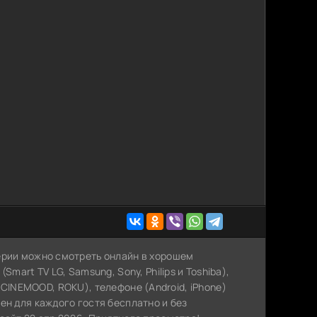
ерии можно смотреть онлайн в хорошем
mart TV LG, Samsung, Sony, Philips и Toshiba),
IT, CINEMOOD, ROKU), телефоне (Android, iPhone)
ен для каждого гостя бесплатно и без