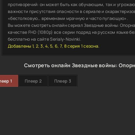
противоречий: он может быть как обучающим, так и угрожа
важности присутствия опасности в сериале и охарактеризо
«бестолковую… временами мрачную и часто пугающую».
Вы можете смотреть онлайн сериал Звездные войны: Опорна
качестве FHD (1080p) все серии подряд на русском языке б
бесплатно на сайте Serialy-Novinki.
Добавлены 1, 2, 3, 4, 5, 6, 7, 8 серия 1 сезона.
Смотреть онлайн Звездные войны: Опорн
леер 1
Плеер 2
Плеер 3