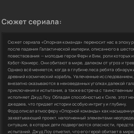
Сюжет сериала:
Сюжет сериала «Опорная команда» переносит нас в эпоху 
после падения Галактической империи, описанного в шесто
повествования — молодые герои Ферн и Вим, роли которых 
Кэбот-Кониерс. Они обитают в мире, далеком от угроз и тре
Однако всё меняется, когда в глубине леса ребята обнар
древний космический корабль. Увлеченные исследованием, 
внезапно оказываются в неизведанных уголках далекой гал
приключения и испытания, а также встреча с таинственным
исполняет Джуд Лоу. Обладая способностью к Силе, этот не
джедаев, что придает истории особую интригу и глубину.
Форд описал атмосферу «Опорной команды» как насыщенну
захватывающий проект, наполненный элементами неопределё
ситуации, в которых дети подвергаются опасности, предста
испытаний. Джуд Лоу отметил, что его герой обитает в мире