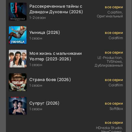
Рассекреченные тайны с
все серии
Дэвидом Духовны (2026)
Coldfilm,
Оригинальный
1-2 сезон
Умница (2026)
все серии
Coldfilm
1 сезон
все серии
Моя жизнь с мальчиками
LE-Production,
Уолтер (2023-2026)
TVShows,
1 сезон
Дублированный
Страна боев (2026)
все серии
Coldfilm
1 сезон
Супруг (2026)
все серии
SoftBox
1 сезон
все серии
HDrezka Studio,
NewComers,