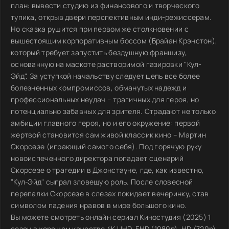
план: вывести студию из финансового и творческого
тупика, открыв двери перспективным инди-режиссерам.
Но сказка рушится при первом же столкновении с
вышестоящим корпоративным боссом (Брайан Крэнстон),
который требует запустить бездушную франшизу,
основанную на маскоте растворимой газировки "Кул-
Эйд". За уступкой начальству следует цепь все более
болезненных компромиссов, обманутых надежд и
профессиональных неудач – трагичных для героя, но
потенциально забавных для зрителя. Страдают не только
амбиции главного героя, но и его окружение: первой
жертвой становится сам живой классик кино – Мартин
Скорсезе (играющий самого себя). Под горячую руку
новоиспеченного директора попадает сценарий
Скорсезе о трагедии в Джонстауне, где, как известно,
"Кул-Эйд" сыграл зловещую роль. После словесной
перепалки Скорсезе в слезах покидает вечеринку, став
символом падения нравов в мире большого кино.
Вы можете смотреть онлайн сериал Киностудия (2025) 1
сезон в хорошем качестве 4K UHD, FHD (1080p), HD (720p)