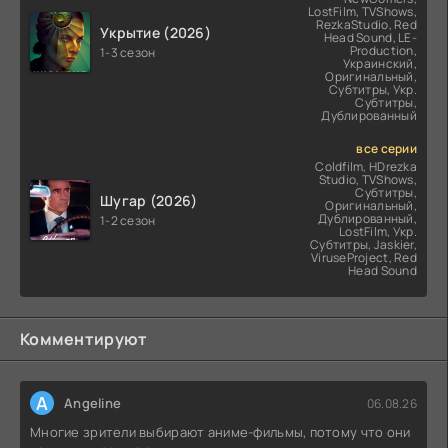
LostFilm, TVShows,
RezkaStudio, Red
Укрытие (2026)
Head Sound, LE-
Production,
1-3 сезон
Украинский,
Оригинальный,
Субтитры, Укр.
Субтитры,
Дублированный
все серии
Coldfilm, HDrezka
Studio, TVShows,
Субтитры,
Шугар (2026)
Оригинальный,
Дублированный,
1-2 сезон
LostFilm, Укр.
Субтитры, Jaskier,
ViruseProject, Red
Head Sound
Комментируют
A
Angeline
06.08.26
Многие зрители выбирают аниме-фильмы, потому что они