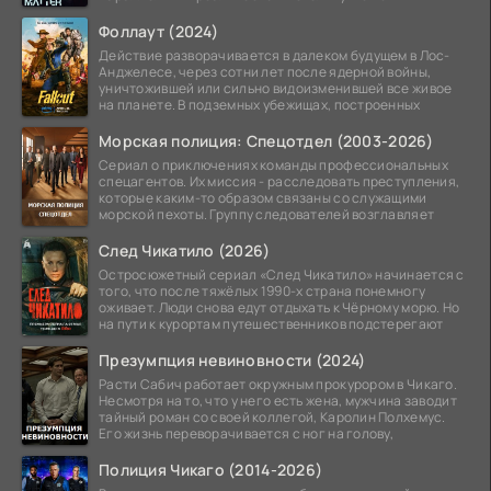
альтернативной
Фоллаут (2024)
Действие разворачивается в далеком будущем в Лос-
Анджелесе, через сотни лет после ядерной войны,
уничтожившей или сильно видоизменившей все живое
на планете. В подземных убежищах, построенных
Морская полиция: Спецотдел (2003-2026)
Сериал о приключениях команды профессиональных
спецагентов. Их миссия - расследовать преступления,
которые каким-то образом связаны со служащими
морской пехоты. Группу следователей возглавляет
След Чикатило (2026)
Остросюжетный сериал «След Чикатило» начинается с
того, что после тяжёлых 1990-х страна понемногу
оживает. Люди снова едут отдыхать к Чёрному морю. Но
на пути к курортам путешественников подстерегают
Презумпция невиновности (2024)
Расти Сабич работает окружным прокурором в Чикаго.
Несмотря на то, что у него есть жена, мужчина заводит
тайный роман со своей коллегой, Каролин Полхемус.
Его жизнь переворачивается с ног на голову,
Полиция Чикаго (2014-2026)