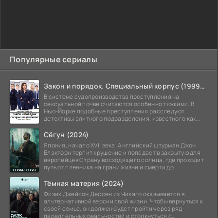
Популярные сериалы
Закон и порядок. Специальный корпус (1999-2026)
В системе судопроизводства преступления на
сексуальной почве считаются особенно тяжкими. В
Нью-Йорке подобные преступления расследуют
детективы элитного подразделения, известного как
Особый отдел.
Сёгун (2024)
Япония, начало XVII века. Английский штурман Джон
Блэкторн терпит крушение и попадает в закрытую для
европейцев Страну восходящего солнца, где проходит
путь от пленника на грани жизни и смерти до
Тёмная материя (2024)
Физик Джейсон Дессен из Чикаго оказывается в
альтернативной версии свой жизни. Чтобы вернуться к
своей семье, он должен будет пройти через ряд
параллельных реальностей и столкнуться с