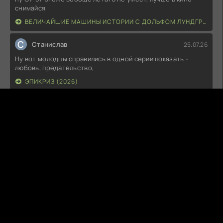
снимайся
ВЕЛИЧАЙШИЕ МАШИНЫ ИСТОРИИ С ДОЛЬФОМ ЛУНДГРЕНОМ (2026)
С
Станислав
25.07.26
Ну вот молодцы справились в одной серии показать -
любовь, предательство,
ЭПИКРИЗ (2026)