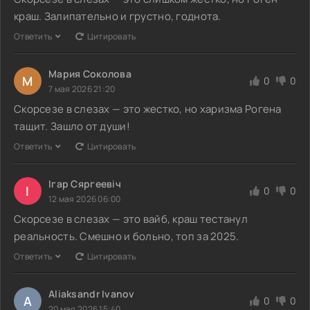
краш. Залипательно и грустно, годнота.
Ответить
Цитировать
Мария Соколова
М
0
0
7 мая 2026 21:20
Скорсезе в слезах — это жестко, но харизма Рогена
тащит. Зашло от души!
Ответить
Цитировать
Ігар Сяргеевіч
І
0
0
12 мая 2026 06:00
Скорсезе в слезах — это вайб, краш тестанул
реальность. Смешно и больно, топ за 2025.
Ответить
Цитировать
Aliaksandr Ivanov
A
0
0
20 мая 2026 15:40