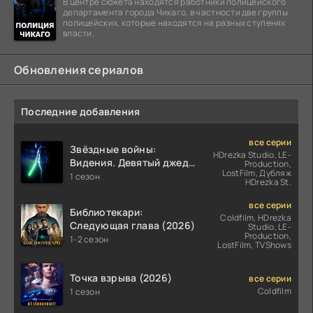
В центре сюжета находятся работники полицейского
департамента города Чикаго, в частности две группы
полицейских, которые находятся на разных ступенях
власти.
Обновления сериалов
Последние добавления
все серии
Звёздные войны:
HDrezka Studio, LE-
Видения. Девятый джедай
Production,
LostFilm, Дубляж
(2026)
1 сезон
HDrezka St.
все серии
Библиотекари:
Coldfilm, HDrezka
Следующая глава (2026)
Studio, LE-
Production,
1-2 сезон
LostFilm, TVShows
Точка взрыва (2026)
все серии
Coldfilm
1 сезон