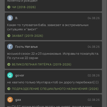
понятны и рождают
ЧИ (2018-2026)
В
В.
04.08.26
Какая-то туповатая баба, зависает в экстремальных
ситуациях и "висит"
ЗАХВАТ (2019-2026)
Г
Гость Наталья
04.08.26
восьмой сезон 22 и 23 одинаковые. Исправьте пожалуйста.
По сути не 22 серии
ВЕЛИКОЛЕПНАЯ ПЯТЁРКА (2019-2026)
G
govor
02.08.26
не хватило только Мухтара,чтоб он дорогу перебежал))))
ПОДРАЗДЕЛЕНИЕ СПЕЦИАЛЬНОГО НАЗНАЧЕНИЯ (2026)
G
gaa
02.08.26
ну СУ-57 этоже вообще летать не умеет, лучше в кино