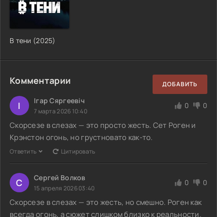
В тени (2025)
Комментарии
ДОБАВИТЬ
Ігар Сяргеевіч
І
0
0
7 марта 2026 10:40
Скорсезе в слезах — это просто жесть. Сет Роген и
Крэнстон огонь, но грустновато как-то.
Ответить
Цитировать
Сергей Волков
С
0
0
15 апреля 2026 03:40
Скорсезе в слезах — это жесть, но смешно. Роген как
всегда огонь, а сюжет слишком близко к реальности.