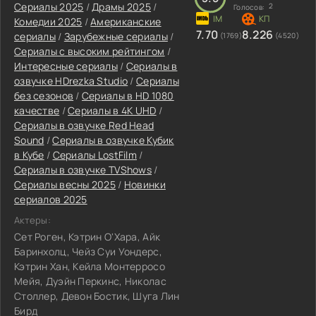
Сериалы 2025
/
Драмы 2025
/
2
Голосов:
Комедии 2025
/
Американские
7.70
8.226
сериалы
/
Зарубежные сериалы
/
(1769)
(4520)
Сериалы с высоким рейтингом
/
Интересные сериалы
/
Сериалы в
озвучке HDrezka Studio
/
Сериалы
без сезонов
/
Сериалы в HD 1080
качестве
/
Сериалы в 4K UHD
/
Сериалы в озвучке Red Head
Sound
/
Сериалы в озвучке Кубик
в Кубе
/
Сериалы LostFilm
/
Сериалы в озвучке TVShows
/
Сериалы весны 2025
/
Новинки
сериалов 2025
Актеры:
Сет Роген, Кэтрин О'Хара, Айк
Баринхолц, Чейз Суи Уондерс,
Кэтрин Хан, Кейла Монтерросо
Мейя, Дуэйн Перкинс, Николас
Столлер, Девон Бостик, Шуга Лин
Бирд