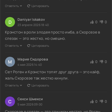
Ответить
Цитировать
Daniyar Iskakov
D
0
0
23 апреля 2026 18:40
Крэнстон в роли злодея просто имба, а Скорсезе в
слезах — это жестко, но смешно.
Ответить
Цитировать
Мария Сидорова
М
0
0
4 мая 2026 14:40
Сет Роген и Крэнстон топят друг друга — это кайф,
жаль Скорсезе так жестко кинули.
Ответить
Цитировать
Секси Шмекси
С
0
0
5 мая 2026 09:00
Скорсезе в слезах — это слишком жестко, но Роген