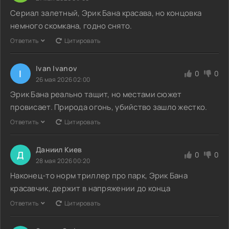
Сериал залетный, Эрик Бана красава, но концовка
немного скомкана, годно снято.
Ответить
Цитировать
Ivan Ivanov
I
0
0
26 мая 2026 02:00
Эрик Бана реально тащит, но местами сюжет
провисает. Природа огонь, убийство зашло жестко.
Ответить
Цитировать
Даниил Киев
Д
0
0
28 мая 2026 00:20
Наконец-то норм триллер про парк, Эрик Бана
красавчик, держит в напряжении до конца
Ответить
Цитировать