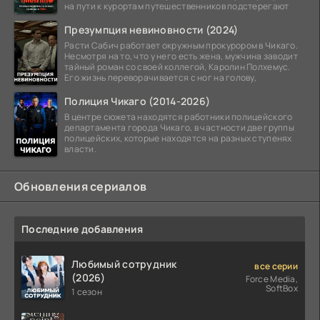
на пути к курортам путешественников подстерегают
Презумпция невиновности (2024)
Расти Сабич работает окружным прокурором в Чикаго.
Несмотря на то, что у него есть жена, мужчина заводит
тайный роман со своей коллегой, Каролин Полхемус.
Его жизнь переворачивается с ног на голову,
Полиция Чикаго (2014-2026)
В центре сюжета находятся работники полицейского
департамента города Чикаго, в частности две группы
полицейских, которые находятся на разных ступенях
власти.
Обновления сериалов
Последние добавления
Любимый сотрудник
все серии
(2026)
Force Media,
SoftBox
1 сезон