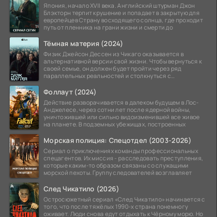
Япония, начало XVII века. Английский штурман Джон
Блэкторн терпит крушение и попадает в закрытую для
европейцев Страну восходящего солнца, где проходит
путь от пленника на грани жизни и смерти до
Тёмная материя (2024)
Физик Джейсон Дессен из Чикаго оказывается в
альтернативной версии свой жизни. Чтобы вернуться к
своей семье, он должен будет пройти через ряд
параллельных реальностей и столкнуться с
альтернативной
Фоллаут (2024)
Действие разворачивается в далеком будущем в Лос-
Анджелесе, через сотни лет после ядерной войны,
уничтожившей или сильно видоизменившей все живое
на планете. В подземных убежищах, построенных
Морская полиция: Спецотдел (2003-2026)
Сериал о приключениях команды профессиональных
спецагентов. Их миссия - расследовать преступления,
которые каким-то образом связаны со служащими
морской пехоты. Группу следователей возглавляет
След Чикатило (2026)
Остросюжетный сериал «След Чикатило» начинается с
того, что после тяжёлых 1990-х страна понемногу
оживает. Люди снова едут отдыхать к Чёрному морю. Но