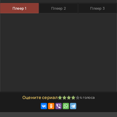
Плеер 1
Плеер 2
Плеер 3
Оцените сериал
4
голоса
80
1
2
3
4
5