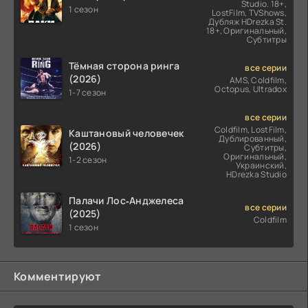
Studio. 18+,
1 сезон
LostFilm, TVShows,
Дубляж HDrezka St.
18+, Оригинальный,
Субтитры
Тёмная сторона ринга
все серии
(2026)
AMS, Coldfilm,
Octopus, Ultradox
1-7 сезон
все серии
Coldfilm, LostFilm,
Каштановый человечек
Дублированный,
(2026)
Субтитры,
Оригинальный,
1-2 сезон
Украинский,
HDrezka Studio
Палачи Лос‑Анджелеса
все серии
(2025)
Coldfilm
1 сезон
Комментируют