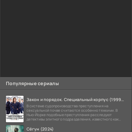
Популярные сериалы
Закон и порядок. Специальный корпус (1999-2026)
В системе судопроизводства преступления на
сексуальной почве считаются особенно тяжкими. В
Нью-Йорке подобные преступления расследуют
детективы элитного подразделения, известного как
Особый отдел.
Сёгун (2024)