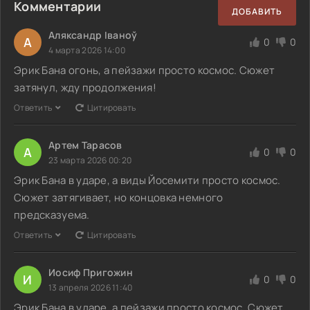
Комментарии
ДОБАВИТЬ
Аляксандр Іваноў
А
0
0
4 марта 2026 14:00
Эрик Бана огонь, а пейзажи просто космос. Сюжет
затянул, жду продолжения!
Ответить
Цитировать
Артем Тарасов
А
0
0
23 марта 2026 00:20
Эрик Бана в ударе, а виды Йосемити просто космос.
Сюжет затягивает, но концовка немного
предсказуема.
Ответить
Цитировать
Иосиф Пригожин
И
0
0
13 апреля 2026 11:40
Эрик Бана в ударе, а пейзажи просто космос. Сюжет