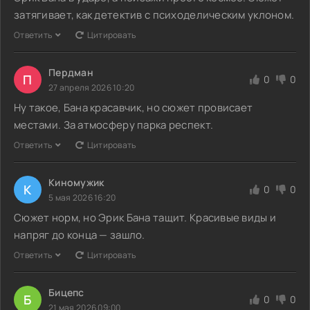
затягивает, как детектив с психоделическим уклоном.
Ответить
Цитировать
Пердман
П
0
0
27 апреля 2026 10:20
Ну такое, Бана красавчик, но сюжет провисает
местами. За атмосферу парка респект.
Ответить
Цитировать
Киномужик
К
0
0
5 мая 2026 16:20
Сюжет норм, но Эрик Бана тащит. Красивые виды и
напряг до конца — зашло.
Ответить
Цитировать
Бицепс
Б
0
0
21 мая 2026 09:00