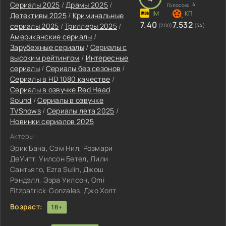
Сериалы 2025
/
Драмы 2025
/
4
Голосов:
Детективы 2025
/
Криминальные
7.40
7.532
сериалы 2025
/
Триллеры 2025
/
(200)
(34)
Американские сериалы
/
Зарубежные сериалы
/
Сериалы с
высоким рейтингом
/
Интересные
сериалы
/
Сериалы без сезонов
/
Сериалы в HD 1080 качестве
/
Сериалы в озвучке Red Head
Sound
/
Сериалы в озвучке
TVShows
/
Сериалы лета 2025
/
Новинки сериалов 2025
Актеры:
Эрик Бана, Сэм Нил, Розмари
ДеУитт, Уилсон Бетел, Лили
Сантьяго, Ezra Sulin, Джош
Рэндэлл, Эзра Уилсон, Omi
Fitzpatrick-Gonzales, Джо Холт
Возраст:
18+