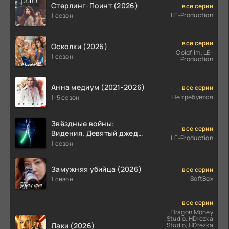
Стерлинг-Поинт (2026)
все серии
LE-Production
1 сезон
все серии
Осколки (2026)
Coldfilm, LE-
1 сезон
Production
Анна медиум (2021-2026)
все серии
Не требуется
1-5 сезон
Звёздные войны:
все серии
Видения. Девятый джедай
LE-Production
(2026)
1 сезон
Замужняя убийца (2026)
все серии
SoftBox
1 сезон
все серии
Dragon Money
Studio, HDrezka
Лаки (2026)
Studio, HDrezka