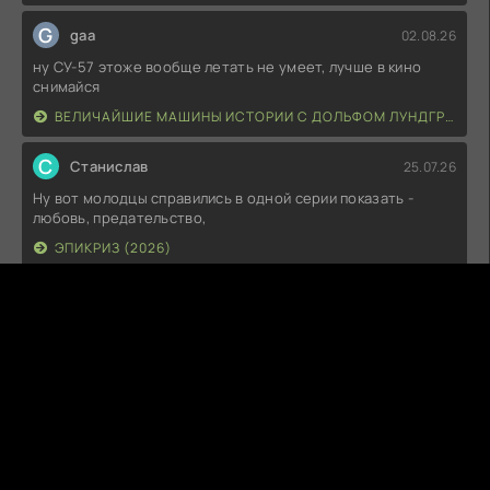
G
gaa
02.08.26
ну СУ-57 этоже вообще летать не умеет, лучше в кино
снимайся
ВЕЛИЧАЙШИЕ МАШИНЫ ИСТОРИИ С ДОЛЬФОМ ЛУНДГРЕНОМ (2026)
С
Станислав
25.07.26
Ну вот молодцы справились в одной серии показать -
любовь, предательство,
ЭПИКРИЗ (2026)