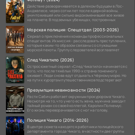
Действие разворачивается в далеком будущем в Лос-
Анджелесе, через сотни лет после ядерной войны,
уничтожившей или сильно видоизменившей все живое
на планете. В подземных убежищах, построенных
Морская полиция: Спецотдел (2003-2026)
Сериал о приключениях команды профессиональных
спецагентов. Их миссия - расследовать преступления,
которые каким-то образом связаны со служащими
морской пехоты. Группу следователей возглавляет
След Чикатило (2026)
Остросюжетный сериал «След Чикатило» начинается с
того, что после тяжёлых 1990-х страна понемногу
оживает. Люди снова едут отдыхать к Чёрному морю. Но
на пути к курортам путешественников подстерегают
Презумпция невиновности (2024)
Расти Сабич работает окружным прокурором в Чикаго.
Несмотря на то, что у него есть жена, мужчина заводит
тайный роман со своей коллегой, Каролин Полхемус.
Его жизнь переворачивается с ног на голову,
Полиция Чикаго (2014-2026)
В центре сюжета находятся работники полицейского
департамента города Чикаго, в частности две группы