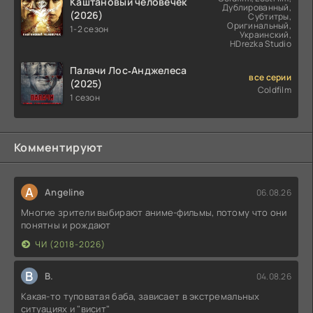
Каштановый человечек
Дублированный,
(2026)
Субтитры,
Оригинальный,
1-2 сезон
Украинский,
HDrezka Studio
Палачи Лос‑Анджелеса
все серии
(2025)
Coldfilm
1 сезон
Комментируют
A
Angeline
06.08.26
Многие зрители выбирают аниме-фильмы, потому что они
понятны и рождают
ЧИ (2018-2026)
В
В.
04.08.26
Какая-то туповатая баба, зависает в экстремальных
ситуациях и "висит"