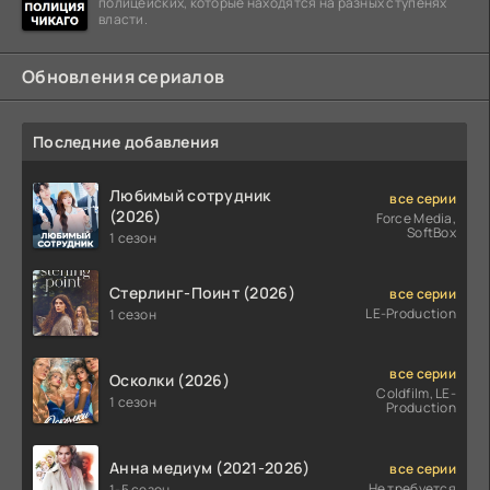
полицейских, которые находятся на разных ступенях
власти.
Обновления сериалов
Последние добавления
Любимый сотрудник
все серии
(2026)
Force Media,
SoftBox
1 сезон
Стерлинг-Поинт (2026)
все серии
LE-Production
1 сезон
все серии
Осколки (2026)
Coldfilm, LE-
1 сезон
Production
Анна медиум (2021-2026)
все серии
Не требуется
1-5 сезон