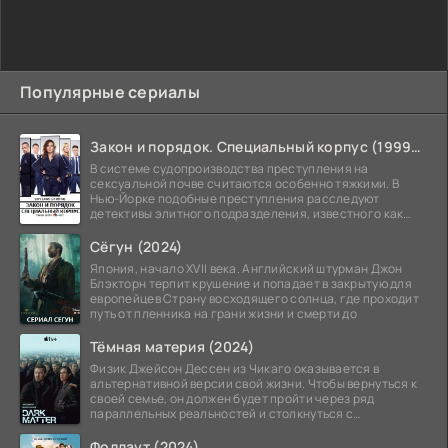
Популярные сериалы
Закон и порядок. Специальный корпус (1999-2026)
В системе судопроизводства преступления на
сексуальной почве считаются особенно тяжкими. В
Нью-Йорке подобные преступления расследуют
детективы элитного подразделения, известного как
Особый отдел.
Сёгун (2024)
Япония, начало XVII века. Английский штурман Джон
Блэкторн терпит крушение и попадает в закрытую для
европейцев Страну восходящего солнца, где проходит
путь от пленника на грани жизни и смерти до
Тёмная материя (2024)
Физик Джейсон Дессен из Чикаго оказывается в
альтернативной версии свой жизни. Чтобы вернуться к
своей семье, он должен будет пройти через ряд
параллельных реальностей и столкнуться с
альтернативной
Фоллаут (2024)