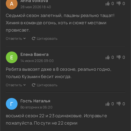
Anna Volkova
A
0
0
28 мая 2026 18:40
Седьмой сезон залетный, пацаны реально тащат!
Химия в команде огонь, хоть и сюжет местами
провисает.
Ответить
Цитировать
Елена Ваенга
Е
0
0
14 июня 2026 09:00
Ребята вывозят даже в 8 сезоне, реально годно,
только Кузьмин бесит иногда.
Ответить
Цитировать
Гость Наталья
Г
0
0
Во вторник в 06:20
восьмой сезон 22 и 23 одинаковые. Исправьте
пожалуйста. По сути не 22 серии