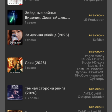
Звёздные войны:
все серии
Видения. Девятый джедай
LE-Production
(2026)
1 сезон
Замужняя убийца (2026)
все серии
SoftBox
1 сезон
все серии
Dragon Money
Studio, HDrezka
Лаки (2026)
Studio, HDrezka
Studio. 18+,
1 сезон
LostFilm, TVShows,
Дубляж HDrezka St.
18+, Оригинальный,
Субтитры
Тёмная сторона ринга
все серии
(2026)
AMS, Coldfilm,
Octopus, Ultradox
1-7 сезон
все серии
Coldfilm, LostFilm,