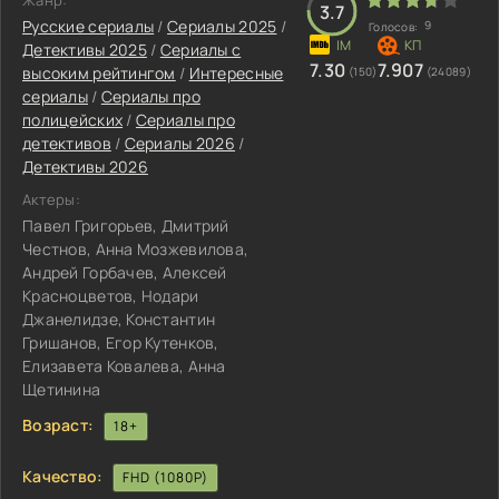
Жанр:
3.7
Русские сериалы
/
Сериалы 2025
/
9
Голосов:
Детективы 2025
/
Сериалы с
7.30
7.907
высоким рейтингом
/
Интересные
(150)
(24089)
сериалы
/
Сериалы про
полицейских
/
Сериалы про
детективов
/
Сериалы 2026
/
Детективы 2026
Актеры:
Павел Григорьев, Дмитрий
Честнов, Анна Мозжевилова,
Андрей Горбачев, Алексей
Красноцветов, Нодари
Джанелидзе, Константин
Гришанов, Егор Кутенков,
Елизавета Ковалева, Анна
Щетинина
Возраст:
18+
Качество:
FHD (1080P)