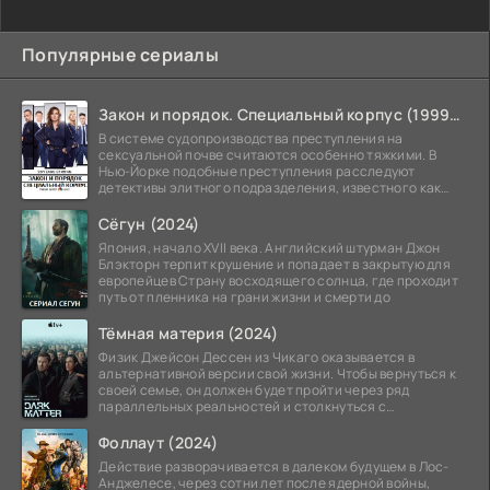
Популярные сериалы
Закон и порядок. Специальный корпус (1999-2026)
В системе судопроизводства преступления на
сексуальной почве считаются особенно тяжкими. В
Нью-Йорке подобные преступления расследуют
детективы элитного подразделения, известного как
Особый отдел.
Сёгун (2024)
Япония, начало XVII века. Английский штурман Джон
Блэкторн терпит крушение и попадает в закрытую для
европейцев Страну восходящего солнца, где проходит
путь от пленника на грани жизни и смерти до
Тёмная материя (2024)
Физик Джейсон Дессен из Чикаго оказывается в
альтернативной версии свой жизни. Чтобы вернуться к
своей семье, он должен будет пройти через ряд
параллельных реальностей и столкнуться с
альтернативной
Фоллаут (2024)
Действие разворачивается в далеком будущем в Лос-
Анджелесе, через сотни лет после ядерной войны,