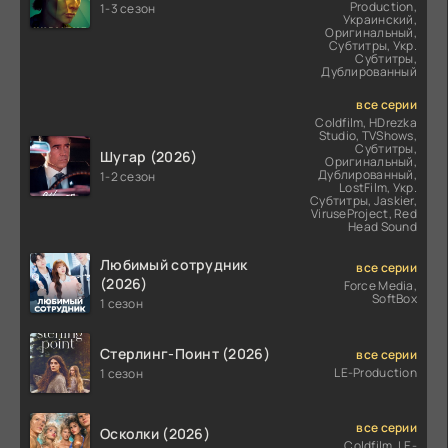
Production,
1-3 сезон
Украинский,
Оригинальный,
Субтитры, Укр.
Субтитры,
Дублированный
все серии
Coldfilm, HDrezka
Studio, TVShows,
Субтитры,
Шугар (2026)
Оригинальный,
Дублированный,
1-2 сезон
LostFilm, Укр.
Субтитры, Jaskier,
ViruseProject, Red
Head Sound
Любимый сотрудник
все серии
(2026)
Force Media,
SoftBox
1 сезон
Стерлинг-Поинт (2026)
все серии
LE-Production
1 сезон
все серии
Осколки (2026)
Coldfilm, LE-