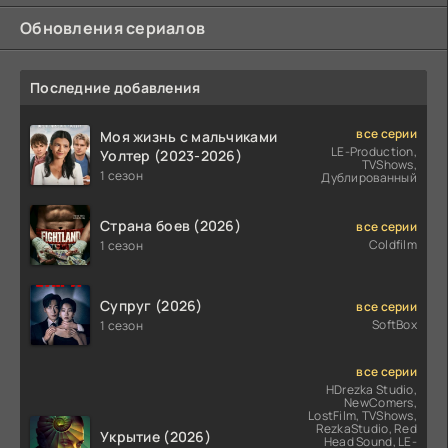
Обновления сериалов
Последние добавления
все серии
Моя жизнь с мальчиками
LE-Production,
Уолтер (2023-2026)
TVShows,
1 сезон
Дублированный
Страна боев (2026)
все серии
Coldfilm
1 сезон
Супруг (2026)
все серии
SoftBox
1 сезон
все серии
HDrezka Studio,
NewComers,
LostFilm, TVShows,
RezkaStudio, Red
Укрытие (2026)
Head Sound, LE-