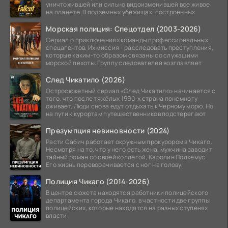
уничтожившей или сильно видоизменившей все живое
на планете. В подземных убежищах, построенных
Морская полиция: Спецотдел (2003-2026)
Сериал о приключениях команды профессиональных
спецагентов. Их миссия - расследовать преступления,
которые каким-то образом связаны со служащими
морской пехоты. Группу следователей возглавляет
След Чикатило (2026)
Остросюжетный сериал «След Чикатило» начинается с
того, что после тяжёлых 1990-х страна понемногу
оживает. Люди снова едут отдыхать к Чёрному морю. Но
на пути к курортам путешественников подстерегают
Презумпция невиновности (2024)
Расти Сабич работает окружным прокурором в Чикаго.
Несмотря на то, что у него есть жена, мужчина заводит
тайный роман со своей коллегой, Каролин Полхемус.
Его жизнь переворачивается с ног на голову,
Полиция Чикаго (2014-2026)
В центре сюжета находятся работники полицейского
департамента города Чикаго, в частности две группы
полицейских, которые находятся на разных ступенях
власти.