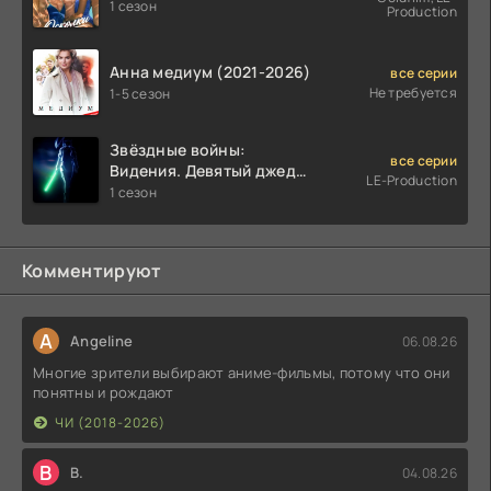
1 сезон
Production
Анна медиум (2021-2026)
все серии
Не требуется
1-5 сезон
Звёздные войны:
все серии
Видения. Девятый джедай
LE-Production
(2026)
1 сезон
Комментируют
A
Angeline
06.08.26
Многие зрители выбирают аниме-фильмы, потому что они
понятны и рождают
ЧИ (2018-2026)
В
В.
04.08.26