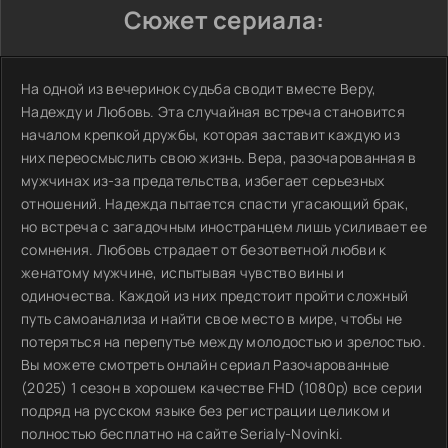
Сюжет сериала:
На одной из вечеринок судьба сводит вместе Веру,
Надежду и Любовь. Эта случайная встреча становится
началом крепкой дружбы, которая заставит каждую из
них переосмыслить свою жизнь. Вера, разочарованная в
мужчинах из-за предательства, избегает серьезных
отношений. Надежда пытается спасти угасающий брак,
но встреча с загадочным иностранцем лишь усиливает ее
сомнения. Любовь страдает от безответной любви к
женатому мужчине, испытывая чувство вины и
одиночества. Каждой из них предстоит пройти сложный
путь самоанализа и найти свое место в мире, чтобы не
потеряться на перепутье между молодостью и зрелостью.
Вы можете смотреть онлайн сериал Разочарованные
(2025) 1 сезон в хорошем качестве FHD (1080p) все серии
подряд на русском языке без регистрации целиком и
полностью бесплатно на сайте Serialy-Novinki.