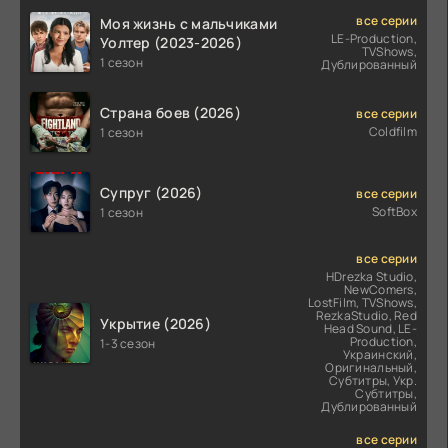
все серии
Моя жизнь с мальчиками
LE-Production,
Уолтер (2023-2026)
TVShows,
1 сезон
Дублированный
Страна боев (2026)
все серии
Coldfilm
1 сезон
Супруг (2026)
все серии
SoftBox
1 сезон
все серии
HDrezka Studio,
NewComers,
LostFilm, TVShows,
RezkaStudio, Red
Укрытие (2026)
Head Sound, LE-
Production,
1-3 сезон
Украинский,
Оригинальный,
Субтитры, Укр.
Субтитры,
Дублированный
все серии