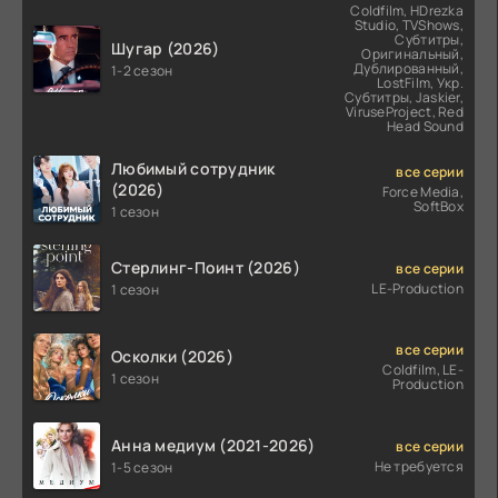
Coldfilm, HDrezka
Studio, TVShows,
Субтитры,
Шугар (2026)
Оригинальный,
Дублированный,
1-2 сезон
LostFilm, Укр.
Субтитры, Jaskier,
ViruseProject, Red
Head Sound
Любимый сотрудник
все серии
(2026)
Force Media,
SoftBox
1 сезон
Стерлинг-Поинт (2026)
все серии
LE-Production
1 сезон
все серии
Осколки (2026)
Coldfilm, LE-
1 сезон
Production
Анна медиум (2021-2026)
все серии
Не требуется
1-5 сезон