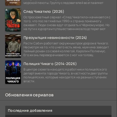
морской пехоты. Группу следователей возглавляет
След Чикатило (2026)
Остросюжетный сериал «След Чикатило» начинается с
того, что после тяжёлых 1990-х страна понемногу
оживает. Люди снова едут отдыхать к Чёрному морю. Но
на пути к курортам путешественников подстерегают
Презумпция невиновности (2024)
Расти Сабич работает окружным прокурором в Чикаго.
Несмотря на то, что у него есть жена, мужчина заводит
тайный роман со своей коллегой, Каролин Полхемус.
Его жизнь переворачивается с ног на голову,
Полиция Чикаго (2014-2026)
В центре сюжета находятся работники полицейского
департамента города Чикаго, в частности две группы
полицейских, которые находятся на разных ступенях
власти.
Обновления сериалов
Последние добавления