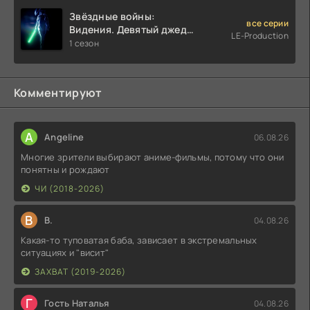
Звёздные войны:
все серии
Видения. Девятый джедай
LE-Production
(2026)
1 сезон
Комментируют
A
Angeline
06.08.26
Многие зрители выбирают аниме-фильмы, потому что они
понятны и рождают
ЧИ (2018-2026)
В
В.
04.08.26
Какая-то туповатая баба, зависает в экстремальных
ситуациях и "висит"
ЗАХВАТ (2019-2026)
Г
Гость Наталья
04.08.26