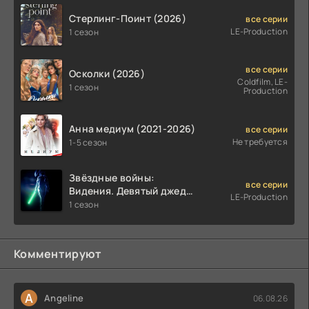
Стерлинг-Поинт (2026)
все серии
LE-Production
1 сезон
все серии
Осколки (2026)
Coldfilm, LE-
1 сезон
Production
Анна медиум (2021-2026)
все серии
Не требуется
1-5 сезон
Звёздные войны:
все серии
Видения. Девятый джедай
LE-Production
(2026)
1 сезон
Комментируют
A
Angeline
06.08.26