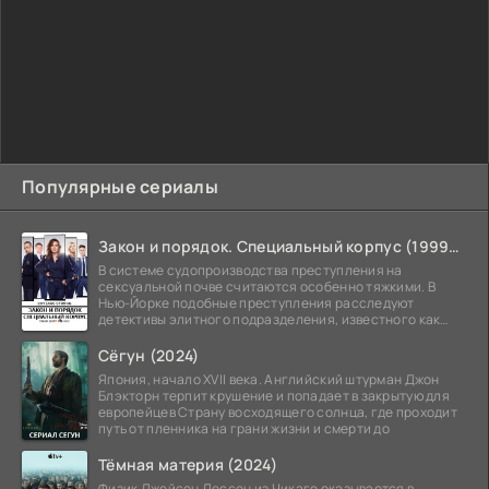
Популярные сериалы
Закон и порядок. Специальный корпус (1999-2026)
В системе судопроизводства преступления на
сексуальной почве считаются особенно тяжкими. В
Нью-Йорке подобные преступления расследуют
детективы элитного подразделения, известного как
Особый отдел.
Сёгун (2024)
Япония, начало XVII века. Английский штурман Джон
Блэкторн терпит крушение и попадает в закрытую для
европейцев Страну восходящего солнца, где проходит
путь от пленника на грани жизни и смерти до
Тёмная материя (2024)
Физик Джейсон Дессен из Чикаго оказывается в