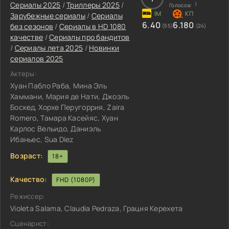
Сериалы 2025
/
Триллеры 2025
/
1
Голосов:
Зарубежные сериалы
/
Сериалы
6.40
6.180
без сезонов
/
Сериалы в HD 1080
(55)
(24)
качестве
/
Сериалы про бандитов
/
Сериалы лета 2025
/
Новинки
сериалов 2025
Актеры:
Хуан Пабло Раба, Мина Эль
Хаммани, Мария де Нати, Джоэль
Боскед, Хорхе Перугоррия, Zaira
Romero, Тамара Касейяс, Хуан
Карлос Вельидо, Даниэль
Ибаньес, Sua Díez
Возраст:
18+
Качество:
FHD (1080P)
Режиссер:
Violeta Salama, Claudia Pedraza, Грация Керехета
Сценарист: