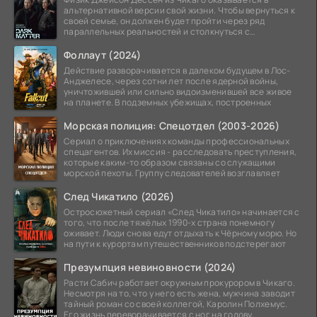
альтернативной версии свой жизни. Чтобы вернуться к
своей семье, он должен будет пройти через ряд
параллельных реальностей и столкнуться с
альтернативной
Фоллаут (2024)
Действие разворачивается в далеком будущем в Лос-
Анджелесе, через сотни лет после ядерной войны,
уничтожившей или сильно видоизменившей все живое
на планете. В подземных убежищах, построенных
Морская полиция: Спецотдел (2003-2026)
Сериал о приключениях команды профессиональных
спецагентов. Их миссия - расследовать преступления,
которые каким-то образом связаны со служащими
морской пехоты. Группу следователей возглавляет
След Чикатило (2026)
Остросюжетный сериал «След Чикатило» начинается с
того, что после тяжёлых 1990-х страна понемногу
оживает. Люди снова едут отдыхать к Чёрному морю. Но
на пути к курортам путешественников подстерегают
Презумпция невиновности (2024)
Расти Сабич работает окружным прокурором в Чикаго.
Несмотря на то, что у него есть жена, мужчина заводит
тайный роман со своей коллегой, Каролин Полхемус.
Его жизнь переворачивается с ног на голову,