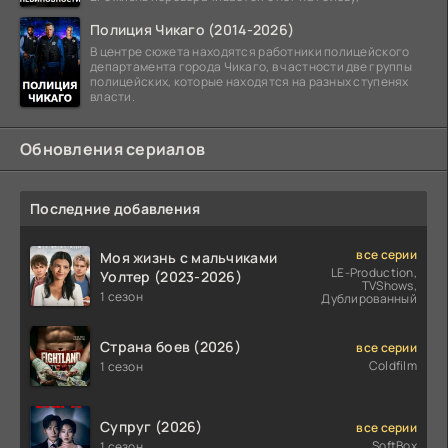
Полиция Чикаго (2014-2026)
В центре сюжета находятся работники полицейского
департамента города Чикаго, в частности две группы
полицейских, которые находятся на разных ступенях
власти.
Обновления сериалов
Последние добавления
все серии
Моя жизнь с мальчиками
LE-Production,
Уолтер (2023-2026)
TVShows,
1 сезон
Дублированный
Страна боев (2026)
все серии
Coldfilm
1 сезон
Супруг (2026)
все серии
SoftBox
1 сезон