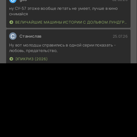
ну СУ-57 этоже вообще летать не умеет, лучше в кино
снимайся
ВЕЛИЧАЙШИЕ МАШИНЫ ИСТОРИИ С ДОЛЬФОМ ЛУНДГРЕНОМ (2026)
С
Станислав
25.07.26
Ну вот молодцы справились в одной серии показать -
любовь, предательство,
ЭПИКРИЗ (2026)