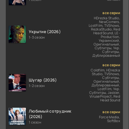
все серии
HDrezka Studio,
NewComers,
LostFilm, TVShows,
RezkaStudio, Red
Укрытие (2026)
Head Sound, LE-
Production,
1-3 сезон
Украинский,
Оригинальный,
Субтитры, Укр.
Субтитры,
Дублированный
все серии
Coldfilm, HDrezka
Studio, TVShows,
Субтитры,
Шугар (2026)
Оригинальный,
Дублированный,
1-2 сезон
LostFilm, Укр.
Субтитры, Jaskier,
ViruseProject, Red
Head Sound
Любимый сотрудник
все серии
(2026)
Force Media,
SoftBox
1 сезон