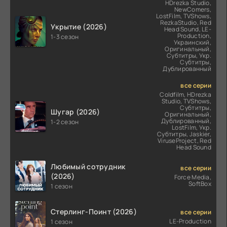
HDrezka Studio,
NewComers,
LostFilm, TVShows,
RezkaStudio, Red
Укрытие (2026)
Head Sound, LE-
Production,
1-3 сезон
Украинский,
Оригинальный,
Субтитры, Укр.
Субтитры,
Дублированный
все серии
Coldfilm, HDrezka
Studio, TVShows,
Субтитры,
Шугар (2026)
Оригинальный,
Дублированный,
1-2 сезон
LostFilm, Укр.
Субтитры, Jaskier,
ViruseProject, Red
Head Sound
Любимый сотрудник
все серии
(2026)
Force Media,
SoftBox
1 сезон
Стерлинг-Поинт (2026)
все серии
LE-Production
1 сезон