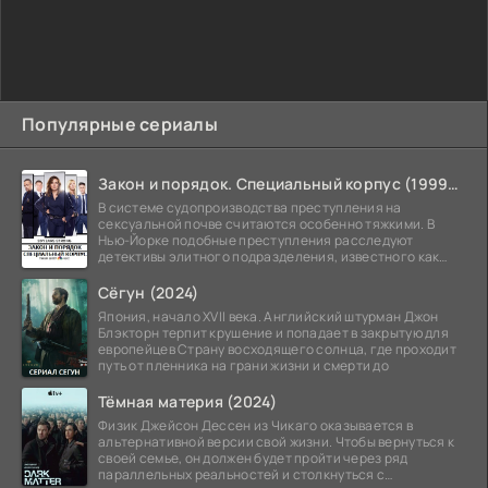
Популярные сериалы
Закон и порядок. Специальный корпус (1999-2026)
В системе судопроизводства преступления на
сексуальной почве считаются особенно тяжкими. В
Нью-Йорке подобные преступления расследуют
детективы элитного подразделения, известного как
Особый отдел.
Сёгун (2024)
Япония, начало XVII века. Английский штурман Джон
Блэкторн терпит крушение и попадает в закрытую для
европейцев Страну восходящего солнца, где проходит
путь от пленника на грани жизни и смерти до
Тёмная материя (2024)
Физик Джейсон Дессен из Чикаго оказывается в
альтернативной версии свой жизни. Чтобы вернуться к
своей семье, он должен будет пройти через ряд
параллельных реальностей и столкнуться с