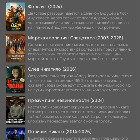
альтернативной
Фоллаут (2024)
Действие разворачивается в далеком будущем в Лос-
Анджелесе, через сотни лет после ядерной войны,
уничтожившей или сильно видоизменившей все живое
на планете. В подземных убежищах, построенных
Морская полиция: Спецотдел (2003-2026)
Сериал о приключениях команды профессиональных
спецагентов. Их миссия - расследовать преступления,
которые каким-то образом связаны со служащими
морской пехоты. Группу следователей возглавляет
След Чикатило (2026)
Остросюжетный сериал «След Чикатило» начинается с
того, что после тяжёлых 1990-х страна понемногу
оживает. Люди снова едут отдыхать к Чёрному морю. Но
на пути к курортам путешественников подстерегают
Презумпция невиновности (2024)
Расти Сабич работает окружным прокурором в Чикаго.
Несмотря на то, что у него есть жена, мужчина заводит
тайный роман со своей коллегой, Каролин Полхемус.
Его жизнь переворачивается с ног на голову,
Полиция Чикаго (2014-2026)
В центре сюжета находятся работники полицейского