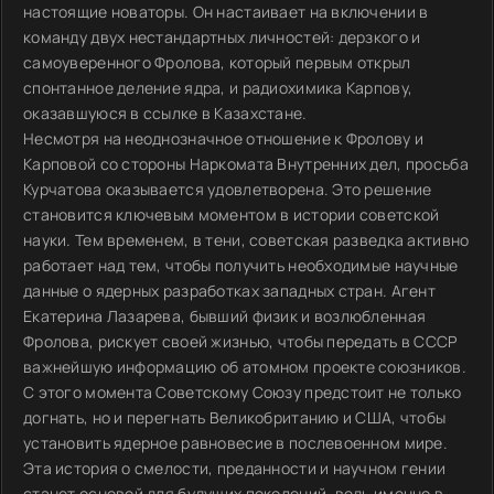
настоящие новаторы. Он настаивает на включении в
команду двух нестандартных личностей: дерзкого и
самоуверенного Фролова, который первым открыл
спонтанное деление ядра, и радиохимика Карпову,
оказавшуюся в ссылке в Казахстане.
Несмотря на неоднозначное отношение к Фролову и
Карповой со стороны Наркомата Внутренних дел, просьба
Курчатова оказывается удовлетворена. Это решение
становится ключевым моментом в истории советской
науки. Тем временем, в тени, советская разведка активно
работает над тем, чтобы получить необходимые научные
данные о ядерных разработках западных стран. Агент
Екатерина Лазарева, бывший физик и возлюбленная
Фролова, рискует своей жизнью, чтобы передать в СССР
важнейшую информацию об атомном проекте союзников.
С этого момента Советскому Союзу предстоит не только
догнать, но и перегнать Великобританию и США, чтобы
установить ядерное равновесие в послевоенном мире.
Эта история о смелости, преданности и научном гении
станет основой для будущих поколений, ведь именно в