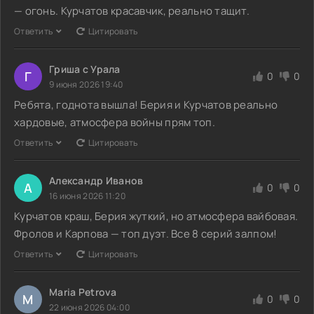
— огонь. Курчатов красавчик, реально тащит.
Ответить
Цитировать
Гриша с Урала
Г
0
0
9 июня 2026 19:40
Ребята, годнота вышла! Берия и Курчатов реально
хардовые, атмосфера войны прям топ.
Ответить
Цитировать
Александр Иванов
А
0
0
16 июня 2026 11:20
Курчатов краш, Берия жуткий, но атмосфера вайбовая.
Фролов и Карпова — топ дуэт. Все 8 серий залпом!
Ответить
Цитировать
Maria Petrova
M
0
0
22 июня 2026 04:00