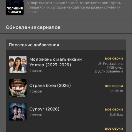
департамента города Чикаго, в частности две группы
полицейских, которые находятся на разных ступенях
власти.
Обновления сериалов
Последние добавления
все серии
Моя жизнь с мальчиками
LE-Production,
Уолтер (2023-2026)
TVShows,
1 сезон
Дублированный
Страна боев (2026)
все серии
Coldfilm
1 сезон
Супруг (2026)
все серии
SoftBox
1 сезон
все серии