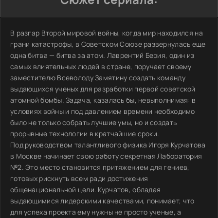
В разгар Второй мировой войны, когда мир находился на
грани катастрофы, в Советском Союзе развернулась еще
одна битва — битва за атом. Лаврентий Берия, один из
самых влиятельных людей в стране, поручает своему
заместителю Всеволоду Замятину создать команду
выдающихся ученых для разработки первой советской
атомной бомбы. Задача, казалась бы, невыполнимая: в
условиях войны и под давлением времени необходимо
было не только собрать лучшие умы, но и создать
прорывные технологии в кратчайшие сроки.
Под руководством талантливого физика Игоря Курчатова
в Москве начинает свою работу секретная Лаборатория
№2. Это место становится притяжением для гениев,
готовых рискнуть всем ради достижения
общенациональной цели. Курчатов, обладая
выдающимися лидерскими качествами, понимает, что
для успеха проекта ему нужны не просто ученые, а