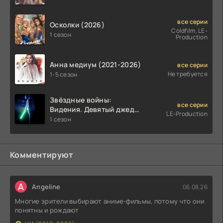
все серии
Осколки (2026)
Coldfilm, LE-
1 сезон
Production
Анна медиум (2021-2026)
все серии
Не требуется
1-5 сезон
Звёздные войны:
все серии
Видения. Девятый джедай
LE-Production
(2026)
1 сезон
Комментируют
A
Angeline
06.08.26
Многие зрители выбирают аниме-фильмы, потому что они
понятны и рождают