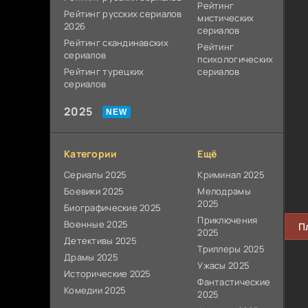
Рейтинг
Рейтинг русских сериалов
мистических
2026
сериалов
Рейтинг скандинавских
Рейтинг
сериалов
психологических
Рейтинг турецких
сериалов
сериалов
2025
Категории
Ещё
Сериалы 2025
Криминал 2025
Боевики 2025
Мелодрамы
2025
Биографические 2025
Приключения
Военные 2025
П
2025
Детективы 2025
Триллеры 2025
Драмы 2025
Ужасы 2025
Исторические 2025
Фантастические
Комедии 2025
2025