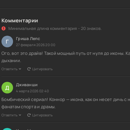
Комментарии
Минимальная длина комментария - 20 знаков.
Гриша Лепс
Г
27 февраля 2026 20:00
Ого, вот это драйв! Такой мощный путь от нуля до иконы. 
дыхании.
Ответить
Цитировать
Дживанши
Д
4 марта 2026 02:40
Бомбический сериал! Коннор — икона, как он несет дичь 
фанатам спорта и драмы.
Ответить
Цитировать