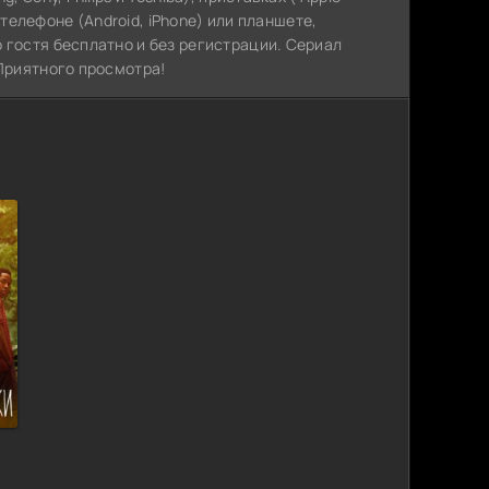
, телефоне (Android, iPhone) или планшете,
 гостя бесплатно и без регистрации. Сериал
 Приятного просмотра!