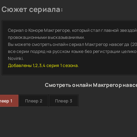
Сюжет сериала:
Сериал о Коноре Макгрегоре, который стал главной звезд
провокационными высказываниями.
Вы можете смотреть онлайн сериал Макгрегор навсегда (202
все серии подряд на русском языке без регистрации целиком
Novinki.
Добавлены 1,2,3,4 серия 1 сезона.
Смотреть онлайн Макгрегор навсе
леер 1
Плеер 2
Плеер 3