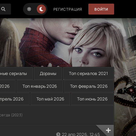
РЕГИСТРАЦИЯ
ВОЙТИ
ные сериалы
Дорамы
Топ сериалов 2021
 2026
Топ январь 2026
Топ февраль 2026
апрель 2026
Топ май 2026
Топ июнь 2026
сегда (2023)
22 апр 2026, 12:45