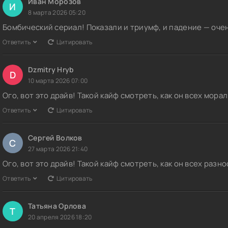
Иван Морозов
И
8 марта 2026 05:20
Бомбический сериал! Показали и триумф, и падение — очен
Ответить
Цитировать
Dzmitry Hryb
D
10 марта 2026 07:00
Ого, вот это драйв! Такой кайф смотреть, как он всех мора
Ответить
Цитировать
Сергей Волков
С
27 марта 2026 21:40
Ого, вот это драйв! Такой кайф смотреть, как он всех разно
Ответить
Цитировать
Татьяна Орлова
Т
20 апреля 2026 18:20