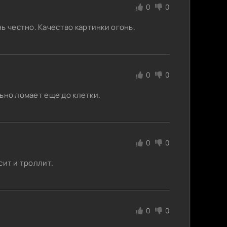
0
0
ь честно. Качество картинки огонь.
0
0
льно ломает еще до клетки.
0
0
сит и троллит.
0
0