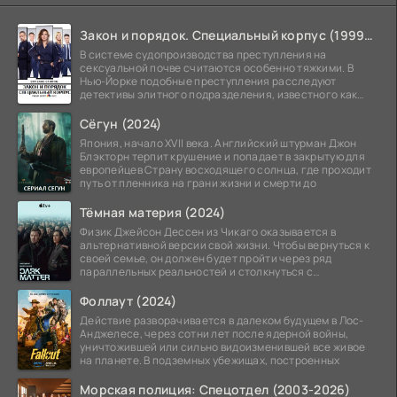
Закон и порядок. Специальный корпус (1999-2026)
В системе судопроизводства преступления на
сексуальной почве считаются особенно тяжкими. В
Нью-Йорке подобные преступления расследуют
детективы элитного подразделения, известного как
Особый отдел.
Сёгун (2024)
Япония, начало XVII века. Английский штурман Джон
Блэкторн терпит крушение и попадает в закрытую для
европейцев Страну восходящего солнца, где проходит
путь от пленника на грани жизни и смерти до
Тёмная материя (2024)
Физик Джейсон Дессен из Чикаго оказывается в
альтернативной версии свой жизни. Чтобы вернуться к
своей семье, он должен будет пройти через ряд
параллельных реальностей и столкнуться с
альтернативной
Фоллаут (2024)
Действие разворачивается в далеком будущем в Лос-
Анджелесе, через сотни лет после ядерной войны,
уничтожившей или сильно видоизменившей все живое
на планете. В подземных убежищах, построенных
Морская полиция: Спецотдел (2003-2026)