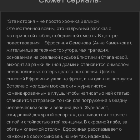
"Эта история – не просто хроника Великой
Отечественной войны, это надрывный рассказ о
материнской любви, победившей смерть. В центре
повествования – Ефросинья Семёнова (Анна Каменкова),
жительница затерянного хутора, чья трагедия,
основанная на реальной судьбе Епистинии Степановой,
выходит за рамки личной драмы и становится символом
невосполнимых потерь целого поколения. Девять
сыновей Ефросиньи ушли на фронт, и ни один не вернулся.
Встреча с молодым московским журналистом,
командированным в глушь, чтобы написать о ней статью,
становится отправной точкой для погружения в бездну
человеческой боли и величия духа. Журналист,
ожидавший дежурный репортаж, оказывается потрясен
силой и стойкостью этой женщины. В скромной избе, за
обитым клеенкой столом, Ефросинья рассказывает о
каждом из своих сыновей, их мечтах, надеждах,