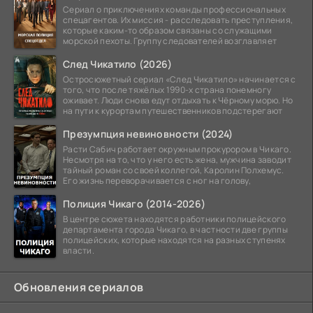
Сериал о приключениях команды профессиональных
спецагентов. Их миссия - расследовать преступления,
которые каким-то образом связаны со служащими
морской пехоты. Группу следователей возглавляет
След Чикатило (2026)
Остросюжетный сериал «След Чикатило» начинается с
того, что после тяжёлых 1990-х страна понемногу
оживает. Люди снова едут отдыхать к Чёрному морю. Но
на пути к курортам путешественников подстерегают
Презумпция невиновности (2024)
Расти Сабич работает окружным прокурором в Чикаго.
Несмотря на то, что у него есть жена, мужчина заводит
тайный роман со своей коллегой, Каролин Полхемус.
Его жизнь переворачивается с ног на голову,
Полиция Чикаго (2014-2026)
В центре сюжета находятся работники полицейского
департамента города Чикаго, в частности две группы
полицейских, которые находятся на разных ступенях
власти.
Обновления сериалов