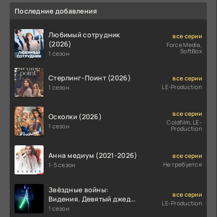
Последние добавления
Любимый сотрудник
все серии
(2026)
Force Media,
SoftBox
1 сезон
Стерлинг-Поинт (2026)
все серии
LE-Production
1 сезон
все серии
Осколки (2026)
Coldfilm, LE-
1 сезон
Production
Анна медиум (2021-2026)
все серии
Не требуется
1-5 сезон
Звёздные войны:
все серии
Видения. Девятый джедай
LE-Production
(2026)
1 сезон