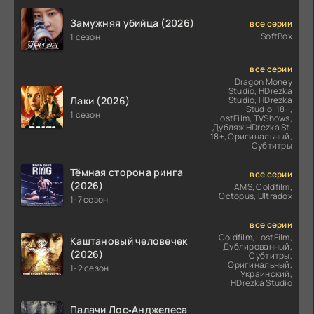
Замужняя убийца (2026)
все серии
SoftBox
1 сезон
все серии
Dragon Money
Studio, HDrezka
Лаки (2026)
Studio, HDrezka
Studio. 18+,
1 сезон
LostFilm, TVShows,
Дубляж HDrezka St.
18+, Оригинальный,
Субтитры
Тёмная сторона ринга
все серии
(2026)
AMS, Coldfilm,
Octopus, Ultradox
1-7 сезон
все серии
Coldfilm, LostFilm,
Каштановый человечек
Дублированный,
(2026)
Субтитры,
Оригинальный,
1-2 сезон
Украинский,
HDrezka Studio
Палачи Лос‑Анджелеса