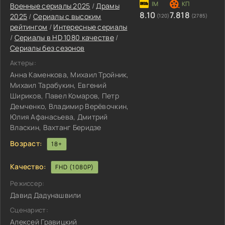
Военные сериалы 2025
/
Драмы
8.10
7.818
2025
/
Сериалы с высоким
(120)
(2785)
рейтингом
/
Интересные сериалы
/
Сериалы в HD 1080 качестве
/
Сериалы без сезонов
Актеры:
Анна Каменкова, Михаил Тройник,
Михаил Тарабукин, Евгений
Шириков, Павел Комаров, Петр
Демченко, Владимир Верёвочкин,
Юлия Афанасьева, Дмитрий
Власкин, Вахтанг Беридзе
Возраст:
18+
Качество:
FHD (1080P)
Режиссер:
Давид Дадунашвили
Сценарист:
Алексей Гравицкий