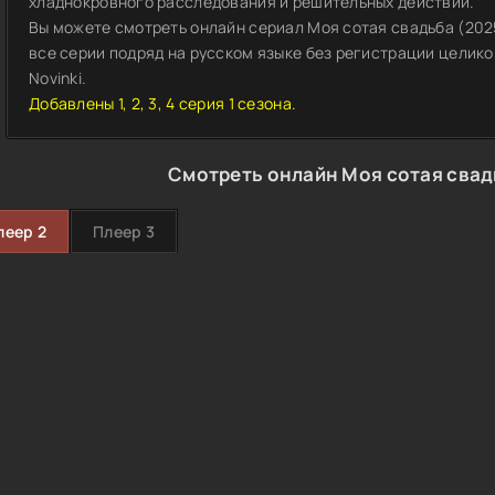
хладнокровного расследования и решительных действий.
Вы можете смотреть онлайн сериал Моя сотая свадьба (2025
все серии подряд на русском языке без регистрации целиком
Novinki.
Добавлены 1, 2, 3, 4 серия 1 сезона.
Смотреть онлайн Моя сотая свад
леер 2
Плеер 3