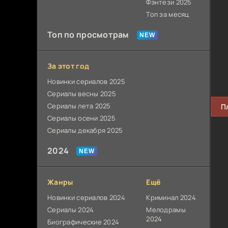
Фэнтези 2025
Топ за месяц
Топ по просмотрам
За этот год
Новинки сериалов 2025
Сериалы весны 2025
Сериалы лета 2025
П
Сериалы осени 2025
Сериалы декабря 2025
2024
Жанры
Ещё
Новинки сериалов 2024
Криминал 2024
Сериалы 2024
Мелодрамы
2024
Биографические 2024