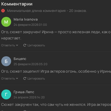
Комментарии
Минимальная длина комментария - 20 знаков.
Maria Ivanova
M
24 февраля 2026 01:00
Ого, сюжет закручен! Ирина — просто железная леди, как
нарастает.
Ответить
Цитировать
Бицепс
Б
25 февраля 2026 05:20
Ого, сюжет зацепил! Игра актеров огонь, особенно у Ирины
Ответить
Цитировать
Гриша Лепс
Г
24 апреля 2026 14:20
Сюжет закручен так, что сам чуть не женился. Игра актеро