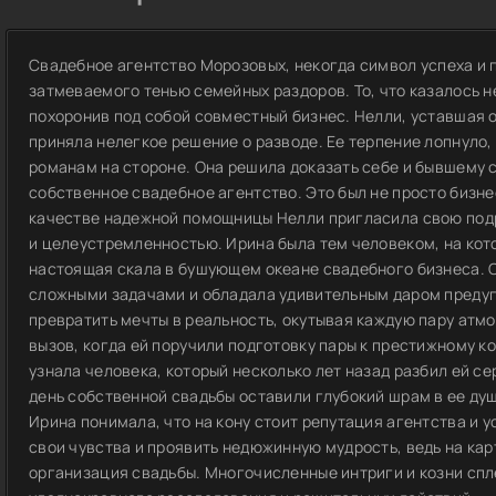
Свадебное агентство Морозовых, некогда символ успеха и п
затмеваемого тенью семейных раздоров. То, что казалось 
похоронив под собой совместный бизнес. Нелли, уставшая 
приняла нелегкое решение о разводе. Ее терпение лопнуло, 
романам на стороне. Она решила доказать себе и бывшему с
собственное свадебное агентство. Это был не просто бизнес
качестве надежной помощницы Нелли пригласила свою под
и целеустремленностью. Ирина была тем человеком, на кот
настоящая скала в бушующем океане свадебного бизнеса. 
сложными задачами и обладала удивительным даром предуг
превратить мечты в реальность, окутывая каждую пару атм
вызов, когда ей поручили подготовку пары к престижному к
узнала человека, который несколько лет назад разбил ей се
день собственной свадьбы оставили глубокий шрам в ее душе
Ирина понимала, что на кону стоит репутация агентства и у
свои чувства и проявить недюжинную мудрость, ведь на кар
организация свадьбы. Многочисленные интриги и козни спл