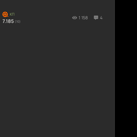
1 158
4
7.185
(10)