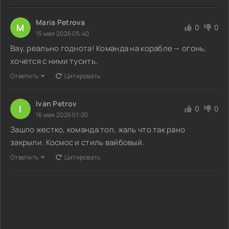
Maria Petrova
M
0
0
15 мая 2026 05:40
Вау, реально годнота! Команда на корабле — огонь,
хочется с ними тусить.
Ответить
Цитировать
Ivan Petrov
I
0
0
16 мая 2026 01:00
Зашло жестко, команда топ, жаль что так рано
закрыли. Космос и стиль вайбовый.
Ответить
Цитировать