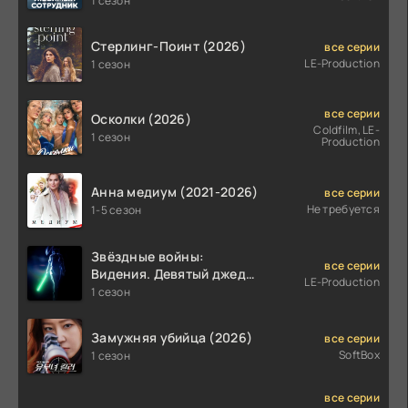
1 сезон
Стерлинг-Поинт (2026)
все серии
LE-Production
1 сезон
все серии
Осколки (2026)
Coldfilm, LE-
1 сезон
Production
Анна медиум (2021-2026)
все серии
Не требуется
1-5 сезон
Звёздные войны:
все серии
Видения. Девятый джедай
LE-Production
(2026)
1 сезон
Замужняя убийца (2026)
все серии
SoftBox
1 сезон
все серии