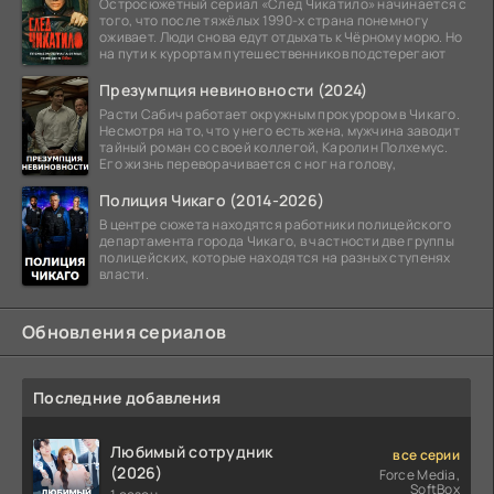
Остросюжетный сериал «След Чикатило» начинается с
того, что после тяжёлых 1990-х страна понемногу
оживает. Люди снова едут отдыхать к Чёрному морю. Но
на пути к курортам путешественников подстерегают
Презумпция невиновности (2024)
Расти Сабич работает окружным прокурором в Чикаго.
Несмотря на то, что у него есть жена, мужчина заводит
тайный роман со своей коллегой, Каролин Полхемус.
Его жизнь переворачивается с ног на голову,
Полиция Чикаго (2014-2026)
В центре сюжета находятся работники полицейского
департамента города Чикаго, в частности две группы
полицейских, которые находятся на разных ступенях
власти.
Обновления сериалов
Последние добавления
Любимый сотрудник
все серии
(2026)
Force Media,
SoftBox