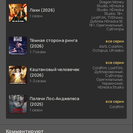
Dragon Money
Studio, HDrezka
Лаки (2026)
Studio, HDrezka
Studio. 18+,
1 сезон
LostFilm, TVShows,
Дубляж HDrezka St.
18+, Оригинальный,
Субтитры
Тёмная сторона ринга
все серии
(2026)
AMS, Coldfilm,
Octopus, Ultradox
1-7 сезон
все серии
Coldfilm, LostFilm,
Каштановый человечек
Дублированный,
(2026)
Субтитры,
Оригинальный,
1-2 сезон
Украинский,
HDrezka Studio
Палачи Лос‑Анджелеса
все серии
(2025)
Coldfilm
1 сезон
Комментируют