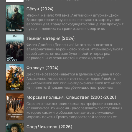
Особый отдел.
Сёгун (2024)
Япония, начало XVII века. Английский штурман Джон
Блэкторн терпит крушение и попадает в закрытую для
европейцев Страну восходящего солнца, где проходит
путь от пленника на грани жизни и смерти до
Тёмная материя (2024)
Физик Джейсон Дессен из Чикаго оказывается в
альтернативной версии свой жизни. Чтобы вернуться к
своей семье, он должен будет пройти через ряд
параллельных реальностей и столкнуться с
альтернативной
Фоллаут (2024)
Действие разворачивается в далеком будущем в Лос-
Анджелесе, через сотни лет после ядерной войны,
уничтожившей или сильно видоизменившей все живое
на планете. В подземных убежищах, построенных
Морская полиция: Спецотдел (2003-2026)
Сериал о приключениях команды профессиональных
спецагентов. Их миссия - расследовать преступления,
которые каким-то образом связаны со служащими
морской пехоты. Группу следователей возглавляет
След Чикатило (2026)