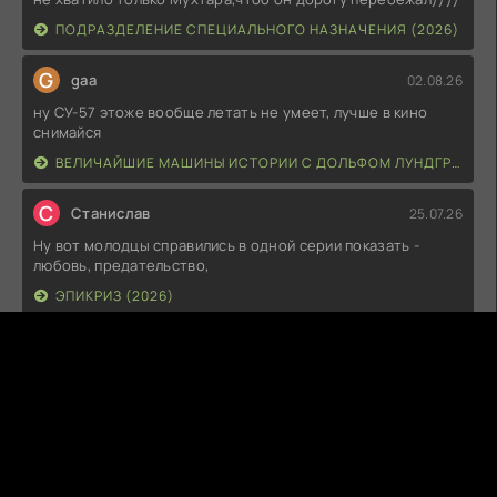
ПОДРАЗДЕЛЕНИЕ СПЕЦИАЛЬНОГО НАЗНАЧЕНИЯ (2026)
G
gaa
02.08.26
ну СУ-57 этоже вообще летать не умеет, лучше в кино
снимайся
ВЕЛИЧАЙШИЕ МАШИНЫ ИСТОРИИ С ДОЛЬФОМ ЛУНДГРЕНОМ (2026)
С
Станислав
25.07.26
Ну вот молодцы справились в одной серии показать -
любовь, предательство,
ЭПИКРИЗ (2026)