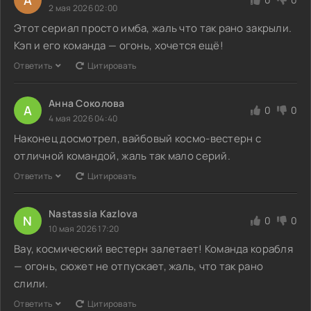
2 мая 2026 02:00
Этот сериал просто имба, жаль что так рано закрыли.
Кэп и его команда — огонь, хочется ещё!
Ответить
Цитировать
Анна Соколова
А
0
0
4 мая 2026 04:40
Наконец досмотрел, вайбовый космо-вестерн с
отличной командой, жаль так мало серий.
Ответить
Цитировать
Nastassia Kazlova
N
0
0
10 мая 2026 17:20
Вау, космический вестерн залетает! Команда корабля
— огонь, сюжет не отпускает, жаль, что так рано
слили.
Ответить
Цитировать