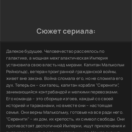
Сюжет сериала:
Далекое будущее. Человечество рассеялось по
галактике, а мощная межгалактическая Империя
установила свою власть над мирами. Капитан Малькольм
Рейнольдс, ветеран проигранной гражданской войны,
живет вне закона. Война сломала его, но не сломила его
дух. Теперь он – скиталец, капитан корабля "Серенити",
занимающийся контрабандой и мелкими перевозками.
Его команда – это сборище изгоев, каждый со своей
историей и тараканами, но вместе они – настоящая
семья. Они верны Малькольму, готовые на все ради него.
"Серенити" – их дом, их крепость, их символ свободы. Они
противостоят деспотичной Империи, ищут приключения и