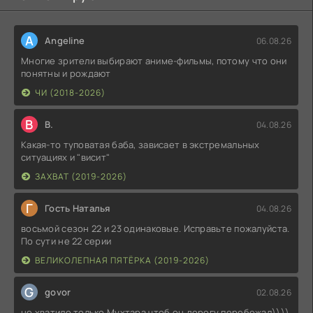
A
Angeline
06.08.26
Многие зрители выбирают аниме-фильмы, потому что они
понятны и рождают
ЧИ (2018-2026)
В
В.
04.08.26
Какая-то туповатая баба, зависает в экстремальных
ситуациях и "висит"
ЗАХВАТ (2019-2026)
Г
Гость Наталья
04.08.26
восьмой сезон 22 и 23 одинаковые. Исправьте пожалуйста.
По сути не 22 серии
ВЕЛИКОЛЕПНАЯ ПЯТЁРКА (2019-2026)
G
govor
02.08.26
не хватило только Мухтара,чтоб он дорогу перебежал))))