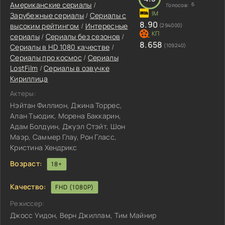
Американские сериалы
/
6
Голосов:
Зарубежные сериалы
/
Сериалы с
8.90
высоким рейтингом
/
Интересные
(294000)
сериалы
/
Сериалы без сезонов
/
8.658
(109240)
Сериалы в HD 1080 качестве
/
Сериалы про космос
/
Сериалы
LostFilm
/
Сериалы в озвучке
Кириллица
Актеры:
Нэйтан Филлион, Джина Торрес,
Алан Тьюдик, Морена Баккарин,
Адам Болдуин, Джуэл Стэйт, Шон
Маэр, Саммер Глау, Рон Гласс,
Кристина Хендрикс
Возраст:
18+
Качество:
FHD (1080P)
Режиссер:
Джосс Уидон, Верн Джиллам, Тим Майнир