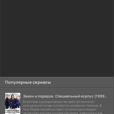
Популярные сериалы
Закон и порядок. Специальный корпус (1999-2026)
В системе судопроизводства преступления на
сексуальной почве считаются особенно тяжкими. В
Нью-Йорке подобные преступления расследуют
детективы элитного подразделения, известного как