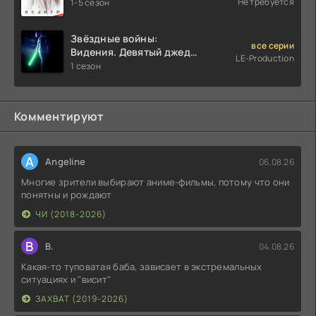
Не требуется
1-5 сезон
Звёздные войны:
все серии
Видения. Девятый джедай
LE-Production
(2026)
1 сезон
Комментируют
A
Angeline
06.08.26
Многие зрители выбирают аниме-фильмы, потому что они
понятны и рождают
ЧИ (2018-2026)
В
В.
04.08.26
Какая-то туповатая баба, зависает в экстремальных
ситуациях и "висит"
ЗАХВАТ (2019-2026)