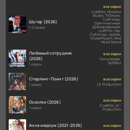
все серии
Coldfilm, HDrezka
Studio, TVShows,
Субтитры,
Шугар (2026)
Оригинальный,
Дублированный,
1-2 сезон
LostFilm, Укр.
Субтитры, Jaskier,
ViruseProject, Red
Head Sound
Любимый сотрудник
все серии
(2026)
Force Media,
SoftBox
1 сезон
Стерлинг-Поинт (2026)
все серии
LE-Production
1 сезон
все серии
Осколки (2026)
Coldfilm, LE-
1 сезон
Production
Анна медиум (2021-2026)
все серии