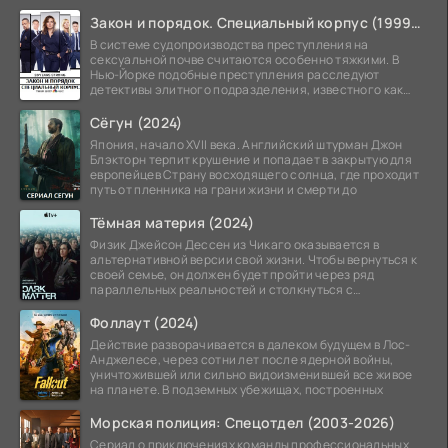
Закон и порядок. Специальный корпус (1999-2026)
В системе судопроизводства преступления на
сексуальной почве считаются особенно тяжкими. В
Нью-Йорке подобные преступления расследуют
детективы элитного подразделения, известного как
Особый отдел.
Сёгун (2024)
Япония, начало XVII века. Английский штурман Джон
Блэкторн терпит крушение и попадает в закрытую для
европейцев Страну восходящего солнца, где проходит
путь от пленника на грани жизни и смерти до
Тёмная материя (2024)
Физик Джейсон Дессен из Чикаго оказывается в
альтернативной версии свой жизни. Чтобы вернуться к
своей семье, он должен будет пройти через ряд
параллельных реальностей и столкнуться с
альтернативной
Фоллаут (2024)
Действие разворачивается в далеком будущем в Лос-
Анджелесе, через сотни лет после ядерной войны,
уничтожившей или сильно видоизменившей все живое
на планете. В подземных убежищах, построенных
Морская полиция: Спецотдел (2003-2026)
Сериал о приключениях команды профессиональных