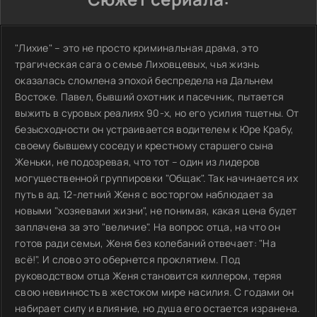
"Лихие" – это не просто криминальная драма, это
трагическая сага о семье Лиховцевых, чья жизнь
оказалась сломлена эпохой беспредела на Дальнем
Востоке. Павел, бывший охотник и пасечник, пытается
выжить в суровых реалиях 90-х, но его усилия тщетны. От
безысходности он устраивается водителем к Юре Крабу,
своему бывшему соседу и крестному старшего сына
Женьки, не подозревая, что тот – один из лидеров
могущественной группировки "Общак". Так начинается их
путь в ад. 12-летний Женя с восторгом наблюдает за
новыми "хозяевами жизни", не понимая, какая цена будет
заплачена за это "величие". На вопрос отца, на что он
готов ради семьи, Женя без колебаний отвечает: "На
всё!". И слово это обернется проклятием. Под
руководством отца Женя становится киллером, теряя
свою невинность в жестоком мире насилия. С годами он
набирает силу и влияние, но душа его остается изранена.