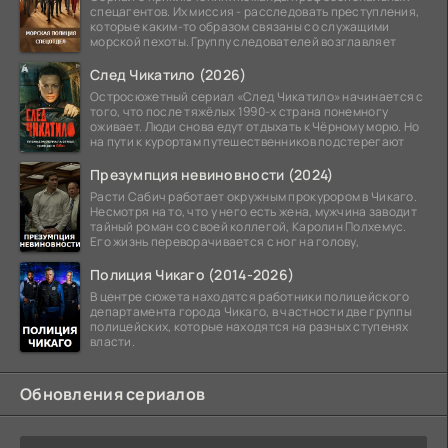
спецагентов. Их миссия - расследовать преступления,
которые каким-то образом связаны со служащими
морской пехоты. Группу следователей возглавляет
След Чикатило (2026)
Остросюжетный сериал «След Чикатило» начинается с
того, что после тяжёлых 1990-х страна понемногу
оживает. Люди снова едут отдыхать к Чёрному морю. Но
на пути к курортам путешественников подстерегают
Презумпция невиновности (2024)
Расти Сабич работает окружным прокурором в Чикаго.
Несмотря на то, что у него есть жена, мужчина заводит
тайный роман со своей коллегой, Каролин Полхемус.
Его жизнь переворачивается с ног на голову,
Полиция Чикаго (2014-2026)
В центре сюжета находятся работники полицейского
департамента города Чикаго, в частности две группы
полицейских, которые находятся на разных ступенях
власти.
Обновления сериалов