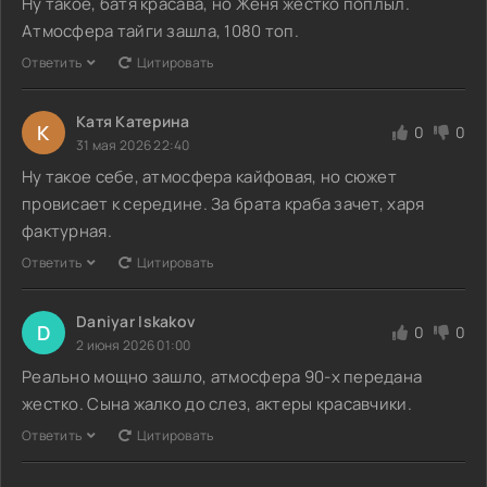
Ну такое, батя красава, но Женя жестко поплыл.
Атмосфера тайги зашла, 1080 топ.
Ответить
Цитировать
Катя Катерина
К
0
0
31 мая 2026 22:40
Ну такое себе, атмосфера кайфовая, но сюжет
провисает к середине. За брата краба зачет, харя
фактурная.
Ответить
Цитировать
Daniyar Iskakov
D
0
0
2 июня 2026 01:00
Реально мощно зашло, атмосфера 90-х передана
жестко. Сына жалко до слез, актеры красавчики.
Ответить
Цитировать