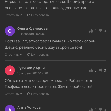
Норм зашло, атмосфера суровая. Шериф просто
огонь, ненавидеть его — одно удовольствие.
Ответить
Цитировать
Ольга Кузнецова
О
0
0
21 февраля 2026 07:00
Норм зашло, атмосфера мрачная, но герои огонь.
Шериф реально бесит, жду второй сезон!
Ответить
Цитировать
Руки как у Арни
Р
0
0
18 апреля 2026 19:20
Обожаю эту атмосферу! Мариан и Робин — огонь.
Графика в лесах просто топ. Жду второй сезон!
Ответить
Цитировать
Anna Volkova
A
0
0