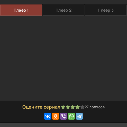
Плеер 1
Плеер 2
Плеер 3
Оцените сериал
27
голосов
80
1
2
3
4
5