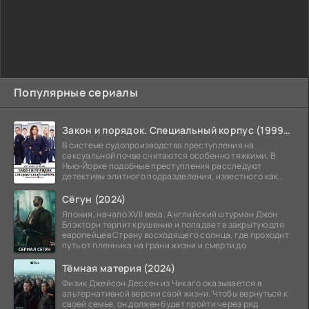
Популярные сериалы
Закон и порядок. Специальный корпус (1999-2026)
В системе судопроизводства преступления на
сексуальной почве считаются особенно тяжкими. В
Нью-Йорке подобные преступления расследуют
детективы элитного подразделения, известного как
Особый отдел.
Сёгун (2024)
Япония, начало XVII века. Английский штурман Джон
Блэкторн терпит крушение и попадает в закрытую для
европейцев Страну восходящего солнца, где проходит
путь от пленника на грани жизни и смерти до
Тёмная материя (2024)
Физик Джейсон Дессен из Чикаго оказывается в
альтернативной версии свой жизни. Чтобы вернуться к
своей семье, он должен будет пройти через ряд