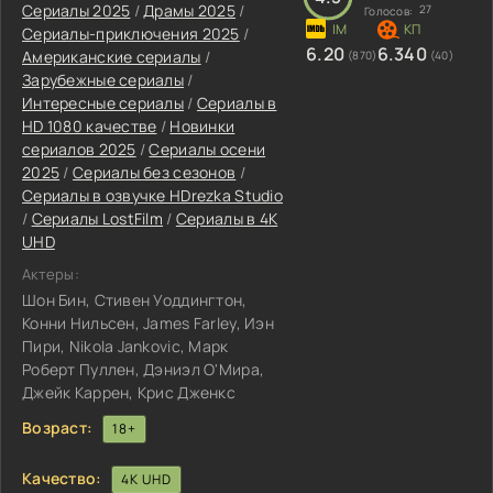
Сериалы 2025
/
Драмы 2025
/
27
Голосов:
Сериалы-приключения 2025
/
6.20
6.340
Американские сериалы
/
(870)
(40)
Зарубежные сериалы
/
Интересные сериалы
/
Сериалы в
HD 1080 качестве
/
Новинки
сериалов 2025
/
Сериалы осени
2025
/
Сериалы без сезонов
/
Сериалы в озвучке HDrezka Studio
/
Сериалы LostFilm
/
Сериалы в 4K
UHD
Актеры:
Шон Бин, Стивен Уоддингтон,
Конни Нильсен, James Farley, Иэн
Пири, Nikola Jankovic, Марк
Роберт Пуллен, Дэниэл О'Мира,
Джейк Каррен, Крис Дженкс
Возраст:
18+
Качество:
4K UHD