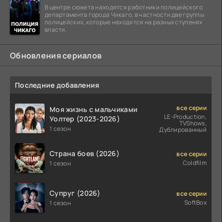
В центре сюжета находятся работники полицейского
департамента города Чикаго, в частности две группы
полицейских, которые находятся на разных ступенях
власти.
Обновления сериалов
Последние добавления
все серии
Моя жизнь с мальчиками
LE-Production,
Уолтер (2023-2026)
TVShows,
1 сезон
Дублированный
Страна боев (2026)
все серии
Coldfilm
1 сезон
Супруг (2026)
все серии
SoftBox
1 сезон