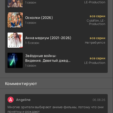
LE-Production
1 сезон
все серии
Осколки (2026)
Coldfilm, LE-
1 сезон
Production
Анна медиум (2021-2026)
все серии
Не требуется
1-5 сезон
Звёздные войны:
все серии
Видения. Девятый джедай
LE-Production
(2026)
1 сезон
Комментируют
A
Angeline
06.08.26
Многие зрители выбирают аниме-фильмы, потому что они
понятны и рождают