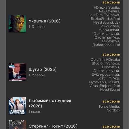
все серии
HDrezka Studio,
NewComers,
LostFilm, TVShows,
RezkaStudio, Red
Укрытие (2026)
Head Sound, LE-
Production,
1-3 сезон
Украинский,
Оригинальный,
Субтитры, Укр.
Субтитры,
Дублированный
все серии
Coldfilm, HDrezka
Studio, TVShows,
Субтитры,
Шугар (2026)
Оригинальный,
Дублированный,
1-2 сезон
LostFilm, Укр.
Субтитры, Jaskier,
ViruseProject, Red
Head Sound
Любимый сотрудник
все серии
(2026)
Force Media,
SoftBox
1 сезон
Стерлинг-Поинт (2026)
все серии