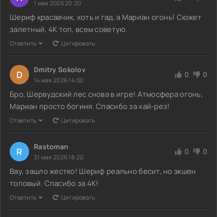
1 мая 2026 20:20
Шериф красавчик, хоть и гад, а Мариан огонь! Сюжет
залетный, 4K топ, всем советую.
Ответить
Цитировать
Dmitry Sokolov
D
0
0
14 мая 2026 14:00
Бро, Шервудский лес снова в игре! Атмосфера огонь,
Мариан просто богиня. Спасибо за хай-рез!
Ответить
Цитировать
Rastoman
R
0
0
31 мая 2026 18:20
Вау, зашло жестко! Шериф реально бесит, но экшен
топовый. Спасибо за 4К!
Ответить
Цитировать