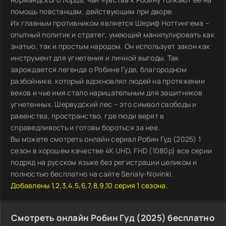
помощь повстанцам, действующим при дворе.
Их главным противником является Шериф Ноттингема –
опытный политик и стратег, умеющий манипулировать как
знатью, так и простым народом. Он использует закон как
инструмент для угнетения и личной выгоды. Так
зарождается легенда о Робине Гуде, благородном
разбойнике, который вдохновлял людей на протяжении
веков и чье имя стало нарицательным для защитников
угнетенных. Шервудский лес – это символ свободы и
равенства, пространство, где люди верят в
справедливость и готовы бороться за нее.
Вы можете смотреть онлайн сериал Робин Гуд (2025) 1
сезон в хорошем качестве 4K UHD, FHD (1080p) все серии
подряд на русском языке без регистрации целиком и
полностью бесплатно на сайте Serialy-Novinki.
Добавлены 1,2,3,4,5,6,7,8,9,10 серия 1 сезона.
Смотреть онлайн Робин Гуд (2025) бесплатно