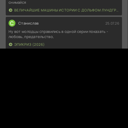
снимайся
ВЕЛИЧАЙШИЕ МАШИНЫ ИСТОРИИ С ДОЛЬФОМ ЛУНДГРЕНОМ (2026)
С
Станислав
25.07.26
Ну вот молодцы справились в одной серии показать -
любовь, предательство,
ЭПИКРИЗ (2026)