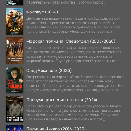
параллельных реальностей и столкнуться с
альтернативной
Фоллаут (2024)
Действие разворачивается в далеком будущем в Лос-
Анджелесе, через сотни лет после ядерной войны,
уничтожившей или сильно видоизменившей все живое
на планете. В подземных убежищах, построенных
Морская полиция: Спецотдел (2003-2026)
Сериал о приключениях команды профессиональных
спецагентов. Их миссия - расследовать преступления,
которые каким-то образом связаны со служащими
морской пехоты. Группу следователей возглавляет
След Чикатило (2026)
Остросюжетный сериал «След Чикатило» начинается с
того, что после тяжёлых 1990-х страна понемногу
оживает. Люди снова едут отдыхать к Чёрному морю. Но
на пути к курортам путешественников подстерегают
Презумпция невиновности (2024)
Расти Сабич работает окружным прокурором в Чикаго.
Несмотря на то, что у него есть жена, мужчина заводит
тайный роман со своей коллегой, Каролин Полхемус.
Его жизнь переворачивается с ног на голову,
Полиция Чикаго (2014-2026)