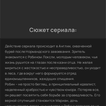
Сюжет сериала:
Действие сериала происходит в Англии, охваченной
бурей после Нормандского завоевания. Зритель
знакомится с Робином Локсли, молодым человеком, чья
жизнь рушится на глазах после казни отца. Не желая
мириться с жестокостью и несправедливостью, он уходит
в леса, где вокруг него формируется отряд
единомышленников, жаждущих отмщения.
Робин – не просто беглец, а принципиальный идеалист,
наделенный храбростью и чувством юмора. Потеряв все,
он решает посвятить себя борьбе за справедливость. Его
верной спутницей становится Мариан, дочь
нормандского лорда, чьи чувства к Робину толкают ее на