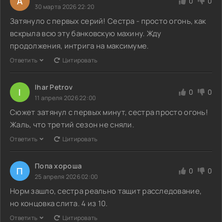
А
0
0
30 марта 2026 22:20
Затянуло с первых серий! Сестра - просто огонь, как
вскрыла всю эту банковскую махину. Жду
продолжения, интрига на максимуме.
Ответить
Цитировать
Ihar Petrov
I
0
0
11 апреля 2026 22:00
Сюжет затянул с первых минут, сестра просто огонь!
Жаль, что третий сезон не сняли.
Ответить
Цитировать
Попа хороша
П
0
0
25 апреля 2026 02:00
Норм зашло, сестра реально тащит расследование,
но концовка слита. 4 из 10.
Ответить
Цитировать