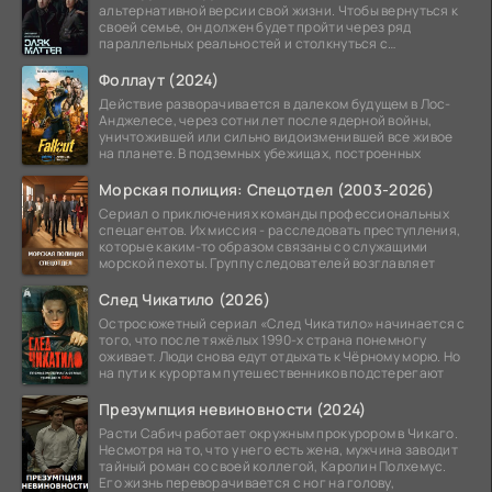
альтернативной версии свой жизни. Чтобы вернуться к
своей семье, он должен будет пройти через ряд
параллельных реальностей и столкнуться с
альтернативной
Фоллаут (2024)
Действие разворачивается в далеком будущем в Лос-
Анджелесе, через сотни лет после ядерной войны,
уничтожившей или сильно видоизменившей все живое
на планете. В подземных убежищах, построенных
Морская полиция: Спецотдел (2003-2026)
Сериал о приключениях команды профессиональных
спецагентов. Их миссия - расследовать преступления,
которые каким-то образом связаны со служащими
морской пехоты. Группу следователей возглавляет
След Чикатило (2026)
Остросюжетный сериал «След Чикатило» начинается с
того, что после тяжёлых 1990-х страна понемногу
оживает. Люди снова едут отдыхать к Чёрному морю. Но
на пути к курортам путешественников подстерегают
Презумпция невиновности (2024)
Расти Сабич работает окружным прокурором в Чикаго.
Несмотря на то, что у него есть жена, мужчина заводит
тайный роман со своей коллегой, Каролин Полхемус.
Его жизнь переворачивается с ног на голову,