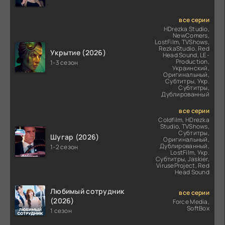
все серии
HDrezka Studio,
NewComers,
LostFilm, TVShows,
RezkaStudio, Red
Укрытие (2026)
Head Sound, LE-
Production,
1-3 сезон
Украинский,
Оригинальный,
Субтитры, Укр.
Субтитры,
Дублированный
все серии
Coldfilm, HDrezka
Studio, TVShows,
Субтитры,
Шугар (2026)
Оригинальный,
Дублированный,
1-2 сезон
LostFilm, Укр.
Субтитры, Jaskier,
ViruseProject, Red
Head Sound
Любимый сотрудник
все серии
(2026)
Force Media,
SoftBox
1 сезон