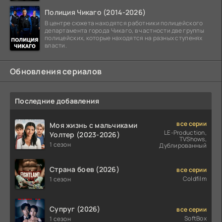
Полиция Чикаго (2014-2026)
В центре сюжета находятся работники полицейского
департамента города Чикаго, в частности две группы
полицейских, которые находятся на разных ступенях
власти.
Обновления сериалов
Последние добавления
все серии
Моя жизнь с мальчиками
LE-Production,
Уолтер (2023-2026)
TVShows,
1 сезон
Дублированный
Страна боев (2026)
все серии
Coldfilm
1 сезон
Супруг (2026)
все серии
SoftBox
1 сезон