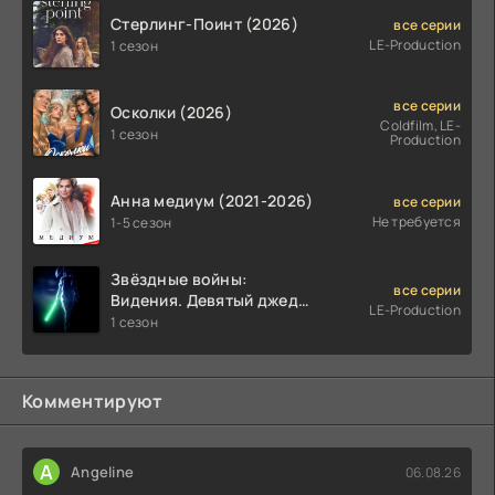
Стерлинг-Поинт (2026)
все серии
LE-Production
1 сезон
все серии
Осколки (2026)
Coldfilm, LE-
1 сезон
Production
Анна медиум (2021-2026)
все серии
Не требуется
1-5 сезон
Звёздные войны:
все серии
Видения. Девятый джедай
LE-Production
(2026)
1 сезон
Комментируют
A
Angeline
06.08.26