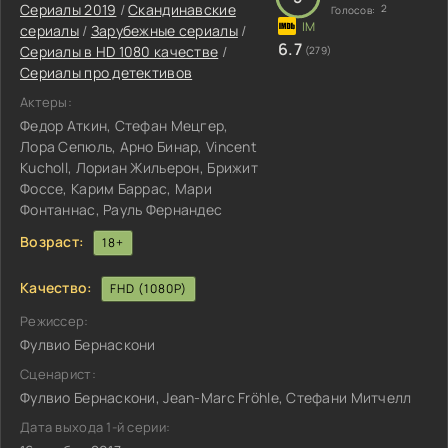
Сериалы 2019
/
Скандинавские
2
Голосов:
сериалы
/
Зарубежные сериалы
/
6.7
Сериалы в HD 1080 качестве
/
(279)
Сериалы про детективов
Актеры:
Федор Аткин, Стефан Мецгер,
Лора Сепюль, Арно Бинар, Vincent
Kucholl, Лориан Жильерон, Брижит
Фоссе, Карим Баррас, Мари
Фонтаннас, Рауль Фернандес
Возраст:
18+
Качество:
FHD (1080P)
Режиссер:
Фулвио Бернаскони
Сценарист:
Фулвио Бернаскони, Jean-Marc Fröhle, Стефани Митчелл
Дата выхода 1-й серии: