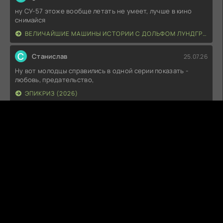
ну СУ-57 этоже вообще летать не умеет, лучше в кино
снимайся
ВЕЛИЧАЙШИЕ МАШИНЫ ИСТОРИИ С ДОЛЬФОМ ЛУНДГРЕНОМ (2026)
С
Станислав
25.07.26
Ну вот молодцы справились в одной серии показать -
любовь, предательство,
ЭПИКРИЗ (2026)