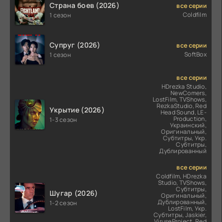
Страна боев (2026)
все серии
Coldfilm
1 сезон
Супруг (2026)
все серии
SoftBox
1 сезон
все серии
HDrezka Studio,
NewComers,
LostFilm, TVShows,
RezkaStudio, Red
Укрытие (2026)
Head Sound, LE-
Production,
1-3 сезон
Украинский,
Оригинальный,
Субтитры, Укр.
Субтитры,
Дублированный
все серии
Coldfilm, HDrezka
Studio, TVShows,
Субтитры,
Шугар (2026)
Оригинальный,
Дублированный,
1-2 сезон
LostFilm, Укр.
Субтитры, Jaskier,
ViruseProject, Red