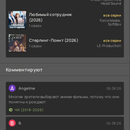
Head Sound
Любимый сотрудник
все серии
(2026)
Force Media,
SoftBox
1 сезон
Стерлинг-Поинт (2026)
все серии
LE-Production
1 сезон
Комментируют
A
Angeline
06.08.26
Многие зрители выбирают аниме-фильмы, потому что они
понятны и рождают
ЧИ (2018-2026)
В
В.
04.08.26