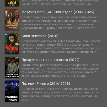
уничтожившей или сильно видоизменившей все живое
на планете. В подземных убежищах, построенных
Морская полиция: Спецотдел (2003-2026)
Сериал о приключениях команды профессиональных
спецагентов. Их миссия - расследовать преступления,
которые каким-то образом связаны со служащими
морской пехоты. Группу следователей возглавляет
След Чикатило (2026)
Остросюжетный сериал «След Чикатило» начинается с
того, что после тяжёлых 1990-х страна понемногу
оживает. Люди снова едут отдыхать к Чёрному морю. Но
на пути к курортам путешественников подстерегают
Презумпция невиновности (2024)
Расти Сабич работает окружным прокурором в Чикаго.
Несмотря на то, что у него есть жена, мужчина заводит
тайный роман со своей коллегой, Каролин Полхемус.
Его жизнь переворачивается с ног на голову,
Полиция Чикаго (2014-2026)
В центре сюжета находятся работники полицейского
департамента города Чикаго, в частности две группы
полицейских, которые находятся на разных ступенях
власти.