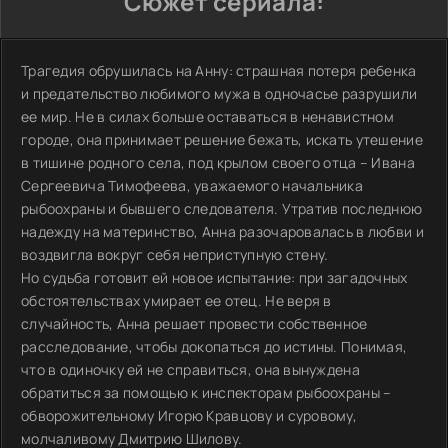
Сюжет сериала:
Трагедия обрушилась на Анну: страшная потеря ребенка
и предательство любимого мужа в одночасье разрушили
ее мир. Не в силах больше оставаться в ненавистном
городе, она принимает решение бежать, искать утешение
в тишине родного села, под крылом своего отца – Ивана
Сергеевича Тимофеева, уважаемого начальника
рыбоохраны и бывшего следователя. Утратив последнюю
надежду на материнство, Анна разочаровалась в любви и
воздвигла вокруг себя неприступную стену.
Но судьба готовит ей новое испытание: при загадочных
обстоятельствах умирает ее отец. Не веря в
случайность, Анна решает провести собственное
расследование, чтобы докопаться до истины. Понимая,
что в одиночку ей не справиться, она вынуждена
обратиться за помощью к инспекторам рыбоохраны –
обворожительному Игорю Кравцову и суровому,
молчаливому Дмитрию Шилову.