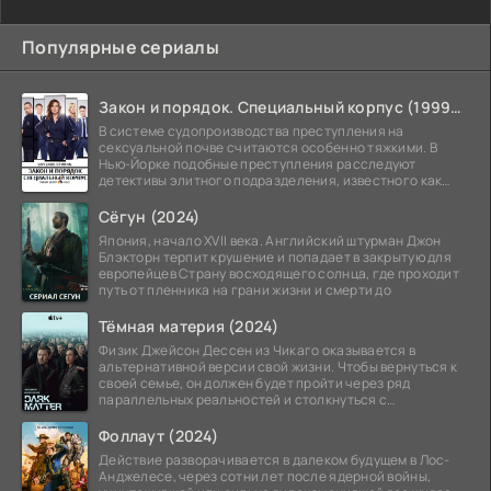
Популярные сериалы
Закон и порядок. Специальный корпус (1999-2026)
В системе судопроизводства преступления на
сексуальной почве считаются особенно тяжкими. В
Нью-Йорке подобные преступления расследуют
детективы элитного подразделения, известного как
Особый отдел.
Сёгун (2024)
Япония, начало XVII века. Английский штурман Джон
Блэкторн терпит крушение и попадает в закрытую для
европейцев Страну восходящего солнца, где проходит
путь от пленника на грани жизни и смерти до
Тёмная материя (2024)
Физик Джейсон Дессен из Чикаго оказывается в
альтернативной версии свой жизни. Чтобы вернуться к
своей семье, он должен будет пройти через ряд
параллельных реальностей и столкнуться с
альтернативной
Фоллаут (2024)
Действие разворачивается в далеком будущем в Лос-
Анджелесе, через сотни лет после ядерной войны,