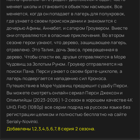
меняет школы и становится объектом насмешек. Все
меняется, когда он попадает в лагерь для полукровок,
где узнает о своем происхождении и знакомится с
дочерью Афины, Аннабет, и сатиром Гроувером. Вместе
они отправляются в опасные приключения. Во втором
сезоне герои узнают, что дерево, защищающее лагерь,
отравлено. Это Талия, дочь Зевса, превращенная в
дерево. Чтобы спасти ее, друзья отправляются в Море
Чудовищ за Золотым Руном. Гроувер отправляется на
поиски Пана. Перси узнает о своем брате-циклопе, а
лагерь подвергается нападению сил Кроноса.
Путешествие в Море Чудовищ предрешит судьбу Перси.
Вы можете смотреть онлайн сериал Перси Джексон и
Олимпийцы (2023-2026) 1-2 сезон в хорошем качестве 4K
UHD, FHD (1080p) все серии подряд на русском языке без
регистрации целиком и полностью бесплатно на сайте
Serialy-Novinki.
Добавлены 1,2,3,4,5,6,7,8 серия 2 сезона.