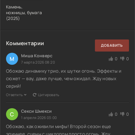
Камень,
ножницы, бумага
(2025)
Комментарии
ДОБАВИТЬ
Миша Конверс
М
0
0
7 марта 2026 08:20
Обожаю динамику трио, их шутки огонь. Эффекты и
сюжет — вау, даже лучше, чем ожидал. Жду новых
серий!
Ответить
Цитировать
Секси Шмекси
С
0
0
1 апреля 2026 03:00
Обожаю, как оживили мифы! Второй сезон еще
эпичнее, сцены с циклопом просто огонь. Жду