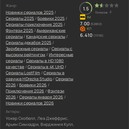
Жанр:
1.5
Новинки сериалов 2025
/
2
Голосов:
Сериалы 2025
/
Боевики 2025
/
7.00
Сериалы-приключения 2025
/
(52850)
Фэнтези 2025
/
Американские
6.410
(11705)
сериалы
/
Канадские сериалы
/
Сериалы декабря 2025
/
Зарубежные сериалы
/
Сериалы с
высоким рейтингом
/
Интересные
сериалы
/
Сериалы в HD 1080
качестве
/
Сериалы в 4K UHD
/
Сериалы LostFilm
/
Сериалы в
озвучке HDrezka Studio
/
Сериалы
2026
/
Боевики 2026
/
Приключения 2026
/
Фэнтези
2026
/
Сериалы января 2026
/
Новинки сериалов 2026
Актеры:
Уокер Скобелл, Леа Джеффрис,
Арьян Симхадри, Вирджиния Кулл,