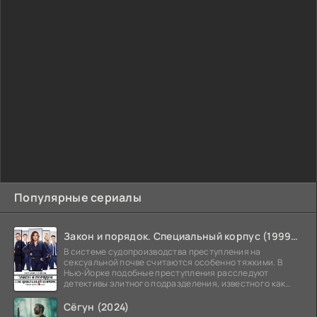
Популярные сериалы
Закон и порядок. Специальный корпус (1999-2026)
В системе судопроизводства преступления на
сексуальной почве считаются особенно тяжкими. В
Нью-Йорке подобные преступления расследуют
детективы элитного подразделения, известного как
Особый отдел.
Сёгун (2024)