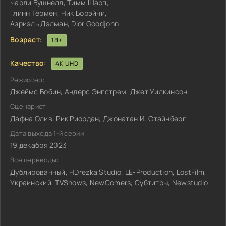
Чарли Бушнелл, Тимм Шарп,
Глинн Тёрмен, Ник Борэйни,
Азриэль Дэлман, Dior Goodjohn
Возраст:
18+
Качество:
4K UHD
Режиссер:
Джеймс Бобин, Андерс Энгстрем, Джет Уилкинсон
Сценарист:
Дафна Олив, Рик Риордан, Джонатан И. Стайнберг
Дата выхода 1-й серии:
19 декабря 2023
Все переводы:
Дублированный, HDrezka Studio, LE-Production, LostFilm,
Украинский, TVShows, NewComers, Субтитры, Newstudio