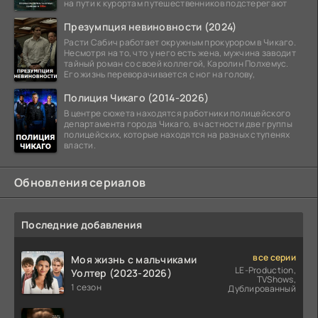
на пути к курортам путешественников подстерегают
Презумпция невиновности (2024)
Расти Сабич работает окружным прокурором в Чикаго.
Несмотря на то, что у него есть жена, мужчина заводит
тайный роман со своей коллегой, Каролин Полхемус.
Его жизнь переворачивается с ног на голову,
Полиция Чикаго (2014-2026)
В центре сюжета находятся работники полицейского
департамента города Чикаго, в частности две группы
полицейских, которые находятся на разных ступенях
власти.
Обновления сериалов
Последние добавления
все серии
Моя жизнь с мальчиками
LE-Production,
Уолтер (2023-2026)
TVShows,
1 сезон
Дублированный