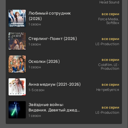
Head Sound
Любимый сотрудник
все серии
(2026)
Force Media,
SoftBox
1 сезон
Стерлинг-Поинт (2026)
все серии
LE-Production
1 сезон
все серии
Осколки (2026)
Coldfilm, LE-
1 сезон
Production
Анна медиум (2021-2026)
все серии
Не требуется
1-5 сезон
Звёздные войны:
все серии
Видения. Девятый джедай
LE-Production
(2026)
1 сезон