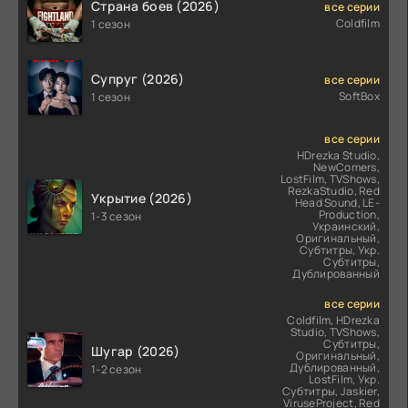
Страна боев (2026)
все серии
Coldfilm
1 сезон
Супруг (2026)
все серии
SoftBox
1 сезон
все серии
HDrezka Studio,
NewComers,
LostFilm, TVShows,
RezkaStudio, Red
Укрытие (2026)
Head Sound, LE-
Production,
1-3 сезон
Украинский,
Оригинальный,
Субтитры, Укр.
Субтитры,
Дублированный
все серии
Coldfilm, HDrezka
Studio, TVShows,
Субтитры,
Шугар (2026)
Оригинальный,
Дублированный,
1-2 сезон
LostFilm, Укр.
Субтитры, Jaskier,
ViruseProject, Red