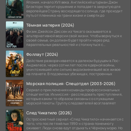
Япония, начало XVII века. Английский штурман Джон
Блэкторн терпит крушение и попадает в закрытую для
европейцев Страну восходящего солнца, где проходит
путь от пленника на грани жизни и смерти до
Тёмная материя (2024)
Физик Джейсон Дессен из Чикаго оказывается в
альтернативной версии свой жизни. Чтобы вернуться к
своей семье, он должен будет пройти через ряд
параллельных реальностей и столкнуться с
альтернативной
Фоллаут (2024)
Действие разворачивается в далеком будущем в Лос-
Анджелесе, через сотни лет после ядерной войны,
уничтожившей или сильно видоизменившей все живое
на планете. В подземных убежищах, построенных
Морская полиция: Спецотдел (2003-2026)
Сериал о приключениях команды профессиональных
спецагентов. Их миссия - расследовать преступления,
которые каким-то образом связаны со служащими
морской пехоты. Группу следователей возглавляет
След Чикатило (2026)
Остросюжетный сериал «След Чикатило» начинается с
того, что после тяжёлых 1990-х страна понемногу
оживает. Люди снова едут отдыхать к Чёрному морю. Но