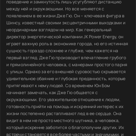
поведение и замкнутость лишь усугубляют дистанцию
между ней и окружающими. Но все меняется с
появлением в ее жизни Дже Гю. Он – ключевая фигура в
Шинсу, известный своими эксцентричными выходками и
неординарным взглядом на мир. Как генеральный
директор энергетической компании JK Power Energy, он
играет важную роль в экономике города, но его истинная
сущность гораздо сложнее и глубже, чем кажется на
первый взгляд. Дже Гю производит впечатление грубого
и прямолинейного человека, с манерами простого парня
с улицы. Однако за его внешней суровостью скрывается
удивительное обаяние и глубокая преданность, которые
притягивают к нему людей. Со временем Юн Бом
начинает замечать, как Дже Гю общается с
окружающими. Его уважительное отношение к людям,
готовность прийти на помощь и искренний интерес к их
жизни постепенно растапливают лед в ее сердце. Она
видит в нем не просто местного шутника, а человека,
который искренне заботится о благополучии других. Их
встречи становятся все более частыми и значимыми, и