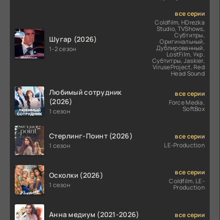
все серии
Coldfilm, HDrezka
Studio, TVShows,
Субтитры,
Шугар (2026)
Оригинальный,
Дублированный,
1-2 сезон
LostFilm, Укр.
Субтитры, Jaskier,
ViruseProject, Red
Head Sound
Любимый сотрудник
все серии
(2026)
Force Media,
SoftBox
1 сезон
Стерлинг-Поинт (2026)
все серии
LE-Production
1 сезон
все серии
Осколки (2026)
Coldfilm, LE-
1 сезон
Production
Анна медиум (2021-2026)
все серии