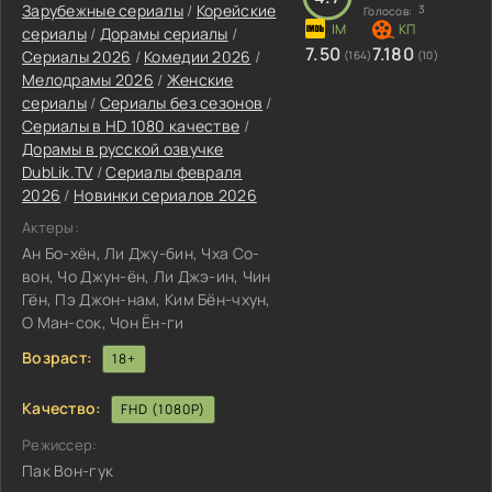
Зарубежные сериалы
/
Корейские
3
Голосов:
сериалы
/
Дорамы сериалы
/
7.50
7.180
Сериалы 2026
/
Комедии 2026
/
(164)
(10)
Мелодрамы 2026
/
Женские
сериалы
/
Сериалы без сезонов
/
Сериалы в HD 1080 качестве
/
Дорамы в русской озвучке
DubLik.TV
/
Сериалы февраля
2026
/
Новинки сериалов 2026
Актеры:
Ан Бо-хён, Ли Джу-бин, Чха Со-
вон, Чо Джун-ён, Ли Джэ-ин, Чин
Гён, Пэ Джон-нам, Ким Бён-чхун,
О Ман-сок, Чон Ён-ги
Возраст:
18+
Качество:
FHD (1080P)
Режиссер:
Пак Вон-гук