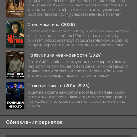
Сериал о приключениях команды профессиональных
спецагентов. Их миссия - расследовать преступления,
которые каким-то образом связаны со служащими
морской пехоты. Группу следователей возглавляет
След Чикатило (2026)
Остросюжетный сериал «След Чикатило» начинается с
того, что после тяжёлых 1990-х страна понемногу
оживает. Люди снова едут отдыхать к Чёрному морю. Но
на пути к курортам путешественников подстерегают
Презумпция невиновности (2024)
Расти Сабич работает окружным прокурором в Чикаго.
Несмотря на то, что у него есть жена, мужчина заводит
тайный роман со своей коллегой, Каролин Полхемус.
Его жизнь переворачивается с ног на голову,
Полиция Чикаго (2014-2026)
В центре сюжета находятся работники полицейского
департамента города Чикаго, в частности две группы
полицейских, которые находятся на разных ступенях
власти.
Обновления сериалов