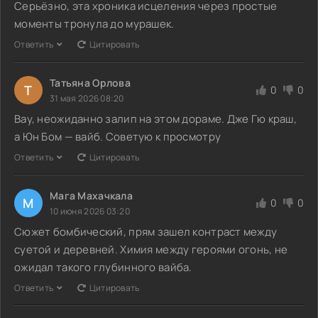
Серьёзно, эта хроника исцеления через простые
моменты тронула до мурашек.
Ответить
Цитировать
Татьяна Орлова
Т
0
0
31 мая 2026 08:20
Вау, неожиданно залип на этом дораме. Дже Гю краш,
а Юн Бом — вайб. Советую к просмотру
Ответить
Цитировать
Мага Махачкала
М
0
0
10 июня 2026 03:20
Сюжет бомбический, прям зашел контраст между
суетой и деревней. Химия между героями огонь, не
ожидал такого глубинного вайба.
Ответить
Цитировать