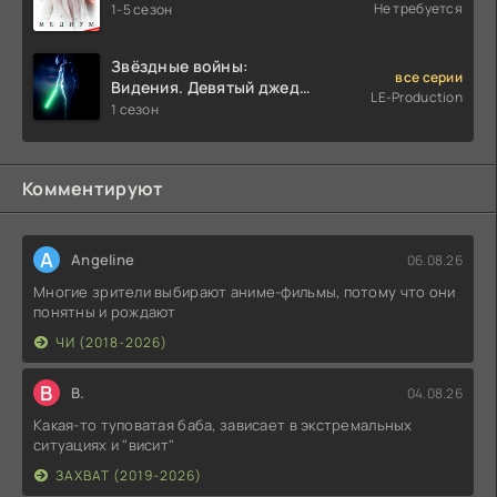
Не требуется
1-5 сезон
Звёздные войны:
все серии
Видения. Девятый джедай
LE-Production
(2026)
1 сезон
Комментируют
A
Angeline
06.08.26
Многие зрители выбирают аниме-фильмы, потому что они
понятны и рождают
ЧИ (2018-2026)
В
В.
04.08.26
Какая-то туповатая баба, зависает в экстремальных
ситуациях и "висит"
ЗАХВАТ (2019-2026)