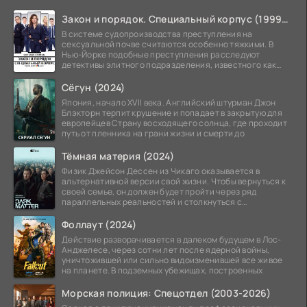
Закон и порядок. Специальный корпус (1999-2026)
В системе судопроизводства преступления на
сексуальной почве считаются особенно тяжкими. В
Нью-Йорке подобные преступления расследуют
детективы элитного подразделения, известного как
Особый отдел.
Сёгун (2024)
Япония, начало XVII века. Английский штурман Джон
Блэкторн терпит крушение и попадает в закрытую для
европейцев Страну восходящего солнца, где проходит
путь от пленника на грани жизни и смерти до
Тёмная материя (2024)
Физик Джейсон Дессен из Чикаго оказывается в
альтернативной версии свой жизни. Чтобы вернуться к
своей семье, он должен будет пройти через ряд
параллельных реальностей и столкнуться с
альтернативной
Фоллаут (2024)
Действие разворачивается в далеком будущем в Лос-
Анджелесе, через сотни лет после ядерной войны,
уничтожившей или сильно видоизменившей все живое
на планете. В подземных убежищах, построенных
Морская полиция: Спецотдел (2003-2026)