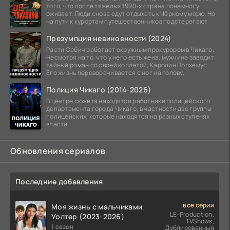
того, что после тяжёлых 1990-х страна понемногу
оживает. Люди снова едут отдыхать к Чёрному морю. Но
на пути к курортам путешественников подстерегают
Презумпция невиновности (2024)
Расти Сабич работает окружным прокурором в Чикаго.
Несмотря на то, что у него есть жена, мужчина заводит
тайный роман со своей коллегой, Каролин Полхемус.
Его жизнь переворачивается с ног на голову,
Полиция Чикаго (2014-2026)
В центре сюжета находятся работники полицейского
департамента города Чикаго, в частности две группы
полицейских, которые находятся на разных ступенях
власти.
Обновления сериалов
Последние добавления
все серии
Моя жизнь с мальчиками
LE-Production,
Уолтер (2023-2026)
TVShows,
1 сезон
Дублированный