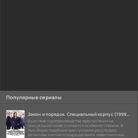
Популярные сериалы
Закон и порядок. Специальный корпус (1999-2026)
В системе судопроизводства преступления на
сексуальной почве считаются особенно тяжкими. В
Нью-Йорке подобные преступления расследуют
детективы элитного подразделения, известного как