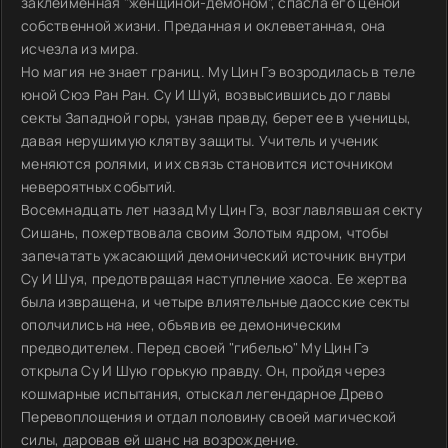
заклейменная "женщиной-демоном", спасла его ценой
собственной жизни. Преданная и оклеветанная, она
исчезла из мира.
Но магия не знает границ. Му Цин Гэ возродилась в теле
юной Сюэ Ран Ран. Су И Шуй, возвысившись до главы
секты Западной горы, узнав правду, берет ее в ученицы,
давая нерушимую клятву защиты. Учитель и ученик
меняются ролями, и их связь становится источником
невероятных событий.
Восемнадцать лет назад Му Цин Гэ, возглавлявшая секту
Сишань, пожертвовала своим Золотым ядром, чтобы
запечатать ужасающий демонический источник внутри
Су И Шуя, предотвращая наступление хаоса. Ее жертва
была извращена, и четыре влиятельные даосские секты
ополчились на нее, объявив ее демоническим
предводителем. Перед своей "гибелью" Му Цин Гэ
открыла Су И Шую горькую правду. Он, пройдя через
кошмарные испытания, отыскал легендарное Древо
Перевоплощения и отдал половину своей магической
силы, даровав ей шанс на возрождение.