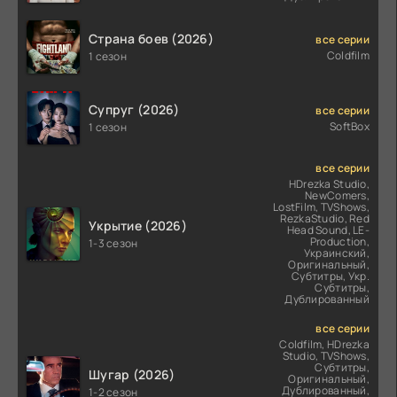
Страна боев (2026)
все серии
Coldfilm
1 сезон
Супруг (2026)
все серии
SoftBox
1 сезон
все серии
HDrezka Studio,
NewComers,
LostFilm, TVShows,
RezkaStudio, Red
Укрытие (2026)
Head Sound, LE-
Production,
1-3 сезон
Украинский,
Оригинальный,
Субтитры, Укр.
Субтитры,
Дублированный
все серии
Coldfilm, HDrezka
Studio, TVShows,
Субтитры,
Шугар (2026)
Оригинальный,
Дублированный,
1-2 сезон