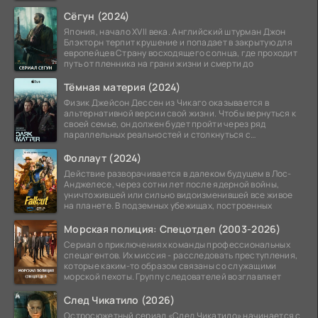
Особый отдел.
Сёгун (2024)
Япония, начало XVII века. Английский штурман Джон
Блэкторн терпит крушение и попадает в закрытую для
европейцев Страну восходящего солнца, где проходит
путь от пленника на грани жизни и смерти до
Тёмная материя (2024)
Физик Джейсон Дессен из Чикаго оказывается в
альтернативной версии свой жизни. Чтобы вернуться к
своей семье, он должен будет пройти через ряд
параллельных реальностей и столкнуться с
альтернативной
Фоллаут (2024)
Действие разворачивается в далеком будущем в Лос-
Анджелесе, через сотни лет после ядерной войны,
уничтожившей или сильно видоизменившей все живое
на планете. В подземных убежищах, построенных
Морская полиция: Спецотдел (2003-2026)
Сериал о приключениях команды профессиональных
спецагентов. Их миссия - расследовать преступления,
которые каким-то образом связаны со служащими
морской пехоты. Группу следователей возглавляет
След Чикатило (2026)
Остросюжетный сериал «След Чикатило» начинается с