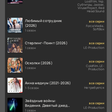
LostFilm, Укр.
Субтитры, Jaskier,
ViruseProject, Red
Head Sound
Любимый сотрудник
все серии
(2026)
Force Media,
SoftBox
1 сезон
Стерлинг-Поинт (2026)
все серии
LE-Production
1 сезон
все серии
Осколки (2026)
Coldfilm, LE-
1 сезон
Production
Анна медиум (2021-2026)
все серии
Не требуется
1-5 сезон
Звёздные войны:
все серии
Видения. Девятый джедай
LE-Production
(2026)
1 сезон