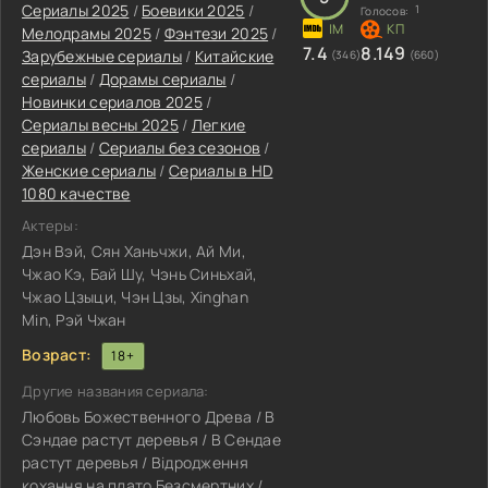
Сериалы 2025
/
Боевики 2025
/
1
Голосов:
Мелодрамы 2025
/
Фэнтези 2025
/
7.4
8.149
Зарубежные сериалы
/
Китайские
(346)
(660)
сериалы
/
Дорамы сериалы
/
Новинки сериалов 2025
/
Сериалы весны 2025
/
Легкие
сериалы
/
Сериалы без сезонов
/
Женские сериалы
/
Сериалы в HD
1080 качестве
Актеры:
Дэн Вэй, Сян Ханьчжи, Ай Ми,
Чжао Кэ, Бай Шу, Чэнь Синьхай,
Чжао Цзыци, Чэн Цзы, Xinghan
Min, Рэй Чжан
Возраст:
18+
Другие названия сериала:
Любовь Божественного Древа / В
Сэндае растут деревья / В Сендае
растут деревья / Відродження
кохання на плато Безсмертних /