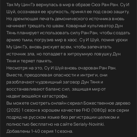
Так Му Цин Гэ вернулась в мир в образе Сюэ Ран Ран. Су И
Шуй, осознавая ее хрупкость, принял ее под свою защиту.
Но дремлющая печать демонического источника вновь
начинает трещать по швам. Коварный культиватор Дун
Тянь планирует использовать силу Ран Ран, чтобы создать
армию тьмы, погрузив мир в хаос. Су И Шуй, помня уроки
Му Цин Гэ, вновь рискует всем, чтобы запечатать
источник зла, но попадает в хитроумную ловушку Дун
Тяня и теряет память.
Несмотря на это, Су И Шуй вновь очарован Ран Ран.
Вместе, преодолевая опасности и интриги, они
разоблачают чудовищный заговор Дун Тяня и
восстанавливают баланс сил, защищая мир от
надвигающейся катастрофы.
Вы можете смотреть онлайн сериал Божественное дерево
(2025) 1 сезон в хорошем качестве FHD (1080p) все серии
подряд на русском языке без регистрации целиком и
полностью бесплатно на сайте Serialy-Novinki.
Добавлены 1-40 серия 1 сезона.