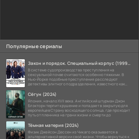
Популярные сериалы
Закон и порядок. Специальный корпус (1999-2026)
В системе судопроизводства преступления на
сексуальной почве считаются особенно тяжкими. В
Нью-Йорке подобные преступления расследуют
детективы элитного подразделения, известного как
Особый отдел.
Сёгун (2024)
Япония, начало XVII века. Английский штурман Джон
Блэкторн терпит крушение и попадает в закрытую для
европейцев Страну восходящего солнца, где проходит
путь от пленника на грани жизни и смерти до
Тёмная материя (2024)
Физик Джейсон Дессен из Чикаго оказывается в
альтернативной версии свой жизни. Чтобы вернуться к