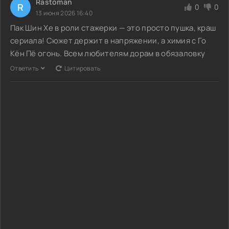
Rastoman
R
0
0
13 июня 2026 16:40
Пак Шин Хе в роли стажерки — это просто пушка, краш
сериала! Сюжет держит в напряжении, а химия с Го
Кён Пё огонь. Всем любителям дорам в обязаловку
Ответить
Цитировать