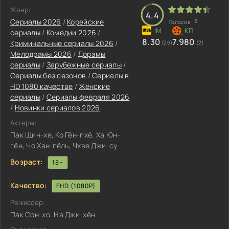
Жанр:
4.4
Сериалы 2026
/
Корейские
5
Голосов:
сериалы
/
Комедии 2026
/
8.30
7.980
Криминальные сериалы 2026
/
(26)
(2)
Мелодрамы 2026
/
Дорамы
сериалы
/
Зарубежные сериалы
/
Сериалы без сезонов
/
Сериалы в
HD 1080 качестве
/
Женские
сериалы
/
Сериалы февраля 2026
/
Новинки сериалов 2026
Актеры:
Пак Щин-хе, Ко Гён-пхё, Ха Юн-
гён, Чо Хан-гёль, Чхве Джи-су
Возраст:
18+
Качество:
FHD (1080P)
Режиссер:
Пак Сон-хо, На Джи-хён