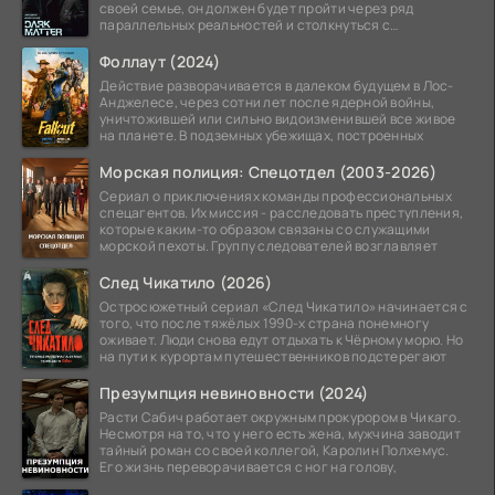
своей семье, он должен будет пройти через ряд
параллельных реальностей и столкнуться с
альтернативной
Фоллаут (2024)
Действие разворачивается в далеком будущем в Лос-
Анджелесе, через сотни лет после ядерной войны,
уничтожившей или сильно видоизменившей все живое
на планете. В подземных убежищах, построенных
Морская полиция: Спецотдел (2003-2026)
Сериал о приключениях команды профессиональных
спецагентов. Их миссия - расследовать преступления,
которые каким-то образом связаны со служащими
морской пехоты. Группу следователей возглавляет
След Чикатило (2026)
Остросюжетный сериал «След Чикатило» начинается с
того, что после тяжёлых 1990-х страна понемногу
оживает. Люди снова едут отдыхать к Чёрному морю. Но
на пути к курортам путешественников подстерегают
Презумпция невиновности (2024)
Расти Сабич работает окружным прокурором в Чикаго.
Несмотря на то, что у него есть жена, мужчина заводит
тайный роман со своей коллегой, Каролин Полхемус.
Его жизнь переворачивается с ног на голову,