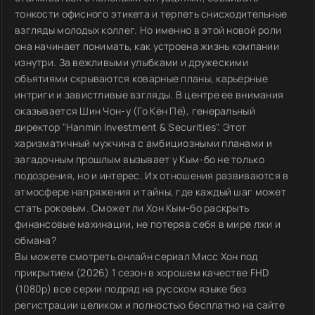
тонкости офисного этикета и терпеть снисходительные
взгляды молодых коллег. Но именно в этой новой роли
она начинает понимать, как устроена жизнь компании
изнутри. За вежливыми улыбками и дружескими
объятиями скрываются коварные планы, карьерные
интриги и завистливые взгляды. В центре ее внимания
оказывается Шин Чон-у (Го Кён Пё), генеральный
директор "Hanmin Investment & Securities". Этот
харизматичный мужчина с амбициозными планами и
загадочным прошлым вызывает у Кым-бо не только
подозрения, но и интерес. Их отношения развиваются в
атмосфере напряжения и тайны, где каждый шаг может
стать роковым. Сможет ли Хон Кым-бо раскрыть
финансовые махинации, не потеряв себя в мире лжи и
обмана?
Вы можете смотреть онлайн сериал Мисс Хон под
прикрытием (2026) 1 сезон в хорошем качестве FHD
(1080p) все серии подряд на русском языке без
регистрации целиком и полностью бесплатно на сайте