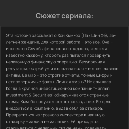
Сюжет сериала:
Эта история расскажет о Хон Кым-бо (Пак Шин Хе), 35-
летней женщине, для которой работа – это все. Она –
инспектор Службы финансового надзора, и ее имя
известно каждому, кто хоть раз пытался провернуть
незаконную финансовую операцию. Безупречная
репутация, острый ум и железная воля – вот ее главные
активы. Ее мир – это строгие отчеты, точные цифры и
неопровержимые факты. Личная жизнь? Не слышала.
Когда в крупной инвестиционной компании "Hanmin
Investment & Securities" обнаруживаются странные
схемы, Кым-бо получает секретное задание. Ее цель –
внедриться в компанию, выдав себя за стажера.
Превратиться из грозного инспектора в наивную
стажерку – задача не из легких. Ей приходится
сталкиваться с нелепыми ситуациями, осваивать