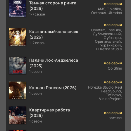
Тёмная сторона ринга
все серии
(2026)
AMS, Coldfilm,
Octopus, Ultradox
1-7 сезон
все серии
Coldfilm, LostFilm,
Каштановый человечек
Дублированный,
(2026)
Субтитры,
Оригинальный,
1-2 сезон
Украинский,
HDrezka Studio
Палачи Лос‑Анджелеса
все серии
(2025)
Coldfilm
1 сезон
все серии
Каньон Рэнсом (2026)
HDrezka Studio, Red
Head Sound,
1 сезон
TVShows,
ViruseProject
Квартирная работа
все серии
(2026)
SoftBox
1 сезон