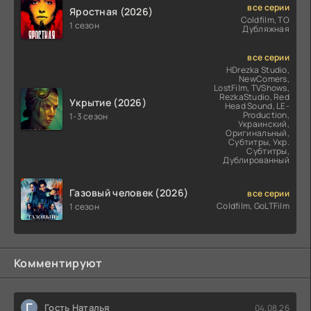
все серии
Яростная (2026)
Coldfilm, ТО
1 сезон
Дубляжная
все серии
HDrezka Studio,
NewComers,
LostFilm, TVShows,
RezkaStudio, Red
Укрытие (2026)
Head Sound, LE-
Production,
1-3 сезон
Украинский,
Оригинальный,
Субтитры, Укр.
Субтитры,
Дублированный
Газовый человек (2026)
все серии
Coldfilm, GoLTFilm
1 сезон
Комментируют
Г
Гость Наталья
04.08.26