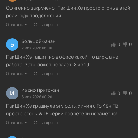
Офигенно закручено! Пак Шин Хе просто огонь в этой
роли, жду продолжения.
Ответить
Цитировать
Большой банан
Б
0
0
2 мая 2026 08:00
Пак Шин Хэ тащит, но в офисе какой-то цирк, а не
работа. Зато сюжет цепляет, 8 из 10.
Ответить
Цитировать
Иосиф Пригожин
И
0
0
6 мая 2026 00:20
Пак Шин Хе крашнула эту роль, химия с Го Кён Пё
просто огонь 🔥 16 серий пролетели незаметно!
Ответить
Цитировать