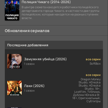
Полиция Чикаго (2014-2026)
В центре сюжета находятся работники полицейского
департамента города Чикаго, в частности две группы
полицейских, которые находятся на разных ступенях
власти.
Обновления сериалов
Последние добавления
Замужняя убийца (2026)
все серии
SoftBox
1 сезон
все серии
Dragon Money
Studio, HDrezka
Лаки (2026)
Studio, HDrezka
Studio. 18+,
1 сезон
LostFilm, TVShows,
Дубляж HDrezka St.
18+, Оригинальный,
Субтитры