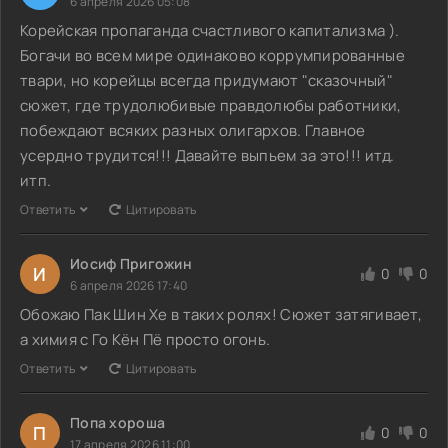
6 апреля 2026 05:08
Корейская пропаганда счастливого капитализма ).
Богачи во всем мире одинаково коррумпированные
твари, но корейцы всегда придумают "сказочный"
сюжет, где трудолюбивые правдолюбы работники,
побеждают всяких разных олигархов. Главное
усердно трудится!!! Давайте выпьем за это!!! итд.
итп.
Ответить
Цитировать
Иосиф Пригожин
И
0
0
6 апреля 2026 17:40
Обожаю Пак Шин Хе в таких ролях! Сюжет затягивает,
а химия с Го Кён Пё просто огонь.
Ответить
Цитировать
Попа хороша
П
0
0
17 апреля 2026 11:00