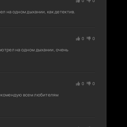
0
0
л на одном дыхании, как детектив.
0
0
мотрел на одном дыхании, очень
0
0
Рекомендую всем любителям