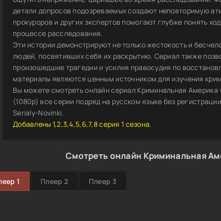
детали допросов подозреваемых создают неповторимую ат
прокуроров и других экспертов помогают глубже понять хо
процессе расследования.
Эти истории демонстрируют не только жестокость и бесчело
людей, посвятивших себя их раскрытию. Сериал также поз
произошедшие трагедии и усилия правосудия по восстано
материалы являются ценным источником для изучения крим
Вы можете смотреть онлайн сериал Криминальная Америка (
(1080p) все серии подряд на русском языке без регистраци
Serialy-Novinki.
Добавлены 1,2,3,4,5,6,7,8 серия 1 сезона.
Смотреть онлайн Криминальная Ам
леер 1
Плеер 2
Плеер 3