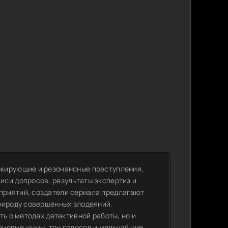
окирующие и резонансные преступления,
си допросов, результаты экспертиз и
приятий, создатели сериала предлагают
рироду совершенных злодеяний.
ть о методах детективной работы, но и
оновые шумы, тон голосов и мельчайшие