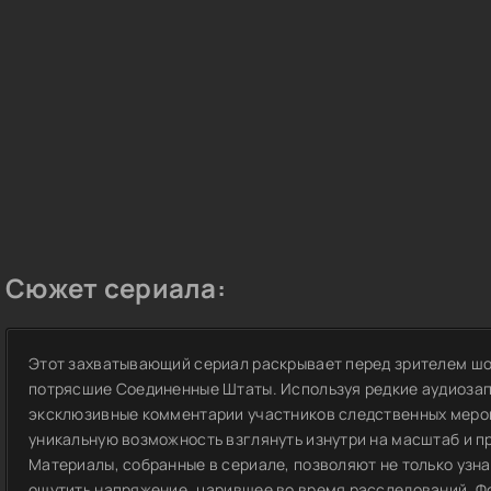
Сюжет сериала:
Этот захватывающий сериал раскрывает перед зрителем ш
потрясшие Соединенные Штаты. Используя редкие аудиозапи
эксклюзивные комментарии участников следственных меро
уникальную возможность взглянуть изнутри на масштаб и п
Материалы, собранные в сериале, позволяют не только узна
ощутить напряжение, царившее во время расследований. Ф