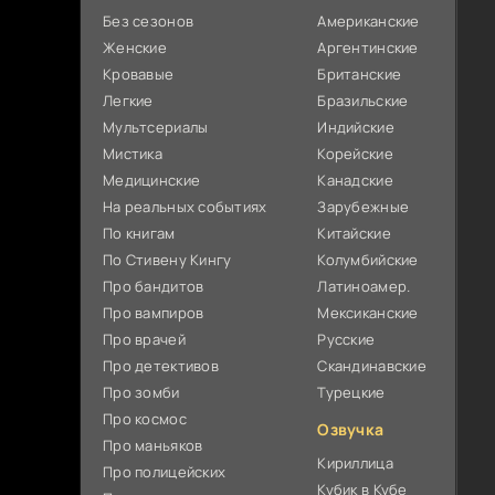
Без сезонов
Американские
Женские
Аргентинские
Кровавые
Британские
Легкие
Бразильские
Мультсериалы
Индийские
Мистика
Корейские
Медицинские
Канадские
На реальных событиях
Зарубежные
По книгам
Китайские
По Стивену Кингу
Колумбийские
Про бандитов
Латиноамер.
Про вампиров
Мексиканские
Про врачей
Русские
Про детективов
Скандинавские
Про зомби
Турецкие
Про космос
Озвучка
Про маньяков
Кириллица
Про полицейских
Кубик в Кубе