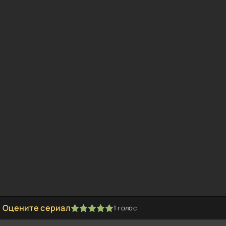
Оцените сериал
1
голос
1
2
3
4
5