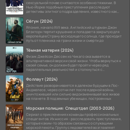
сексуальной почве считаются особенно тяжкими. В
Нью-Йорке подобные преступления расследуют
детективы элитного подразделения, известного как
Особый отдел.
Сёгун (2024)
Япония, начало XVII века. Английский штурман Джон
Блэкторн терпит крушение и попадает в закрытую для
европейцев Страну восходящего солнца, где проходит
путь от пленника на грани жизни и смерти до
Тёмная материя (2024)
Физик Джейсон Дессен из Чикаго оказывается в
альтернативной версии свой жизни. Чтобы вернуться к
своей семье, он должен будет пройти через ряд
параллельных реальностей и столкнуться с
альтернативной
Фоллаут (2024)
Действие разворачивается в далеком будущем в Лос-
Анджелесе, через сотни лет после ядерной войны,
уничтожившей или сильно видоизменившей все живое
на планете. В подземных убежищах, построенных
Морская полиция: Спецотдел (2003-2026)
Сериал о приключениях команды профессиональных
спецагентов. Их миссия - расследовать преступления,
которые каким-то образом связаны со служащими
морской пехоты. Группу следователей возглавляет