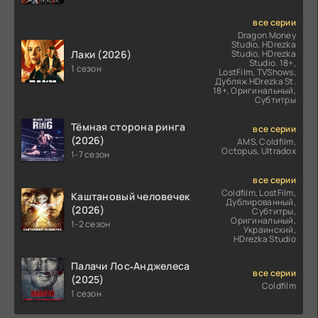
все серии
Dragon Money
Studio, HDrezka
Лаки (2026)
Studio, HDrezka
Studio. 18+,
1 сезон
LostFilm, TVShows,
Дубляж HDrezka St.
18+, Оригинальный,
Субтитры
Тёмная сторона ринга
все серии
(2026)
AMS, Coldfilm,
Octopus, Ultradox
1-7 сезон
все серии
Coldfilm, LostFilm,
Каштановый человечек
Дублированный,
(2026)
Субтитры,
Оригинальный,
1-2 сезон
Украинский,
HDrezka Studio
Палачи Лос‑Анджелеса
все серии
(2025)
Coldfilm
1 сезон