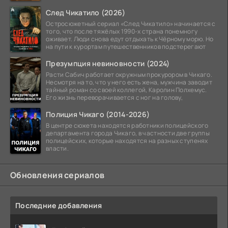
След Чикатило (2026)
Остросюжетный сериал «След Чикатило» начинается с
того, что после тяжёлых 1990-х страна понемногу
оживает. Люди снова едут отдыхать к Чёрному морю. Но
на пути к курортам путешественников подстерегают
Презумпция невиновности (2024)
Расти Сабич работает окружным прокурором в Чикаго.
Несмотря на то, что у него есть жена, мужчина заводит
тайный роман со своей коллегой, Каролин Полхемус.
Его жизнь переворачивается с ног на голову,
Полиция Чикаго (2014-2026)
В центре сюжета находятся работники полицейского
департамента города Чикаго, в частности две группы
полицейских, которые находятся на разных ступенях
власти.
Обновления сериалов
Последние добавления