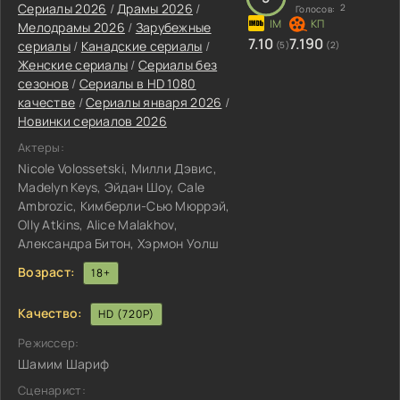
Сериалы 2026
/
Драмы 2026
/
2
Голосов:
Мелодрамы 2026
/
Зарубежные
7.10
7.190
сериалы
/
Канадские сериалы
/
(5)
(2)
Женские сериалы
/
Сериалы без
сезонов
/
Сериалы в HD 1080
качестве
/
Сериалы января 2026
/
Новинки сериалов 2026
Актеры:
Nicole Volossetski, Милли Дэвис,
Madelyn Keys, Эйдан Шоу, Cale
Ambrozic, Кимберли-Сью Мюррэй,
Olly Atkins, Alice Malakhov,
Александра Битон, Хэрмон Уолш
Возраст:
18+
Качество:
HD (720P)
Режиссер:
Шамим Шариф
Сценарист: