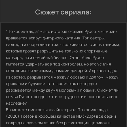
Сюжет сериала:
"По кромке льда" – это история о семье Руссо, чья жизнь
вращается вокруг фигурного катания. Три сестры,
надежда и опора династии, сталкиваются с испытаниями,
которые грозят разрушить не только их спортивные
карьеры, но и семейный бизнес. Отец, Уилл Руссо,
пытается удержать все под контролем, но его усилия
осложняются личными драмами дочерей. Адриана, одна
из сестер, разрывается между любовью и долгом, между
прошлым и будущим, в то время как ее сердце
разрывается между двумя молодыми людьми. Сможет ли
семья Руссо преодолеть все трудности и сохранить свое
наследие?
Вы можете смотреть онлайн сериал По кромке льда
(2026) 1 сезон в хорошем качестве HD (720p) все серии
подряд на русском языке без регистрации целиком и