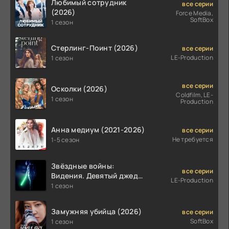
Любимый сотрудник
все серии
(2026)
Force Media,
SoftBox
1 сезон
Стерлинг-Поинт (2026)
все серии
LE-Production
1 сезон
все серии
Осколки (2026)
Coldfilm, LE-
1 сезон
Production
Анна медиум (2021-2026)
все серии
Не требуется
1-5 сезон
Звёздные войны:
все серии
Видения. Девятый джедай
LE-Production
(2026)
1 сезон
Замужняя убийца (2026)
все серии
SoftBox
1 сезон