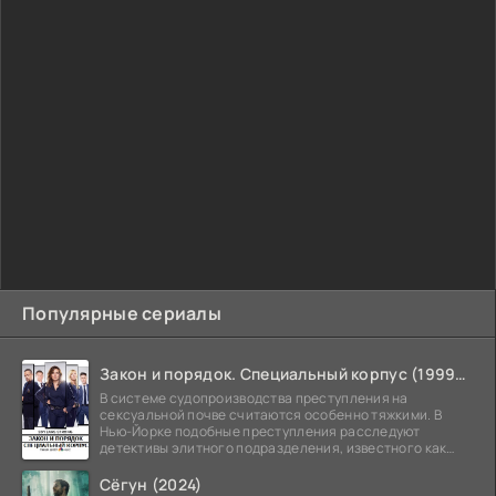
Популярные сериалы
Закон и порядок. Специальный корпус (1999-2026)
В системе судопроизводства преступления на
сексуальной почве считаются особенно тяжкими. В
Нью-Йорке подобные преступления расследуют
детективы элитного подразделения, известного как
Особый отдел.
Сёгун (2024)