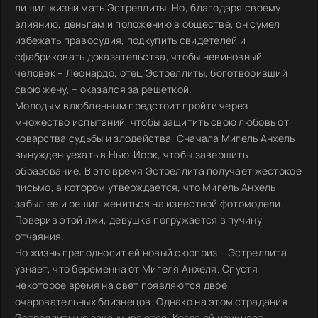
лишил жизни мать Эстреллиты. Но, благодаря своему
влиянию, деньгам и положению в обществе, он сумел
избежать правосудия, подкупить свидетелей и
сфабриковать доказательства, чтобы невиновный
человек – Леонардо, отец Эстреллиты, боготворивший
свою жену, – оказался за решеткой.
Молодым влюбленным предстоит пройти через
множество испытаний, чтобы защитить свою любовь от
коварства судьбы и злодейства. Сначала Мигель Анхель
вынужден уехать в Нью-Йорк, чтобы завершить
образование. В это время Эстреллита получает жестокое
письмо, в котором утверждается, что Мигель Анхель
забыл ее и решил жениться на известной фотомодели.
Поверив этой лжи, девушка погружается в пучину
отчаяния.
Но жизнь преподносит ей новый сюрприз – Эстреллита
узнает, что беременна от Мигеля Анхеля. Спустя
некоторое время на свет появляются двое
очаровательных близнецов. Однако на этом страдания
Эстреллиты не заканчиваются. Когда ей начинает