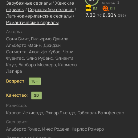
Зарубежные сериалы
/
Женские
3
Голосов:
сериалы
/
Сериалы без сезонов
/
7.30
6.304
Латиноамериканские сериалы
/
(70)
(386)
Романтические сериалы
Актеры:
Соня Смит, Гильермо Давила,
Альберто Марин, Джиджи
Санчетта, Адольфо Кубас, Чони
Фуентес, Элио Рубенс, Элианта
Крус, Барбара Москера, Кармело
Лапира
Возраст:
18+
Качество:
SD
Режиссер:
Карлос Искиердо, Эдгар Льендо, Габриэль Вальфенсао
Сценарист:
Альберто Гомес, Инес Родена, Карлос Ромеро