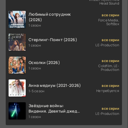
Head Sound
Любимый сотрудник
все серии
(2026)
Force Media,
SoftBox
1 сезон
Стерлинг-Поинт (2026)
все серии
LE-Production
1 сезон
все серии
Осколки (2026)
Coldfilm, LE-
1 сезон
Production
Анна медиум (2021-2026)
все серии
Не требуется
1-5 сезон
Звёздные войны:
все серии
Видения. Девятый джедай
LE-Production
(2026)
1 сезон