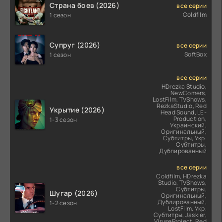
Страна боев (2026)
все серии
Coldfilm
1 сезон
Супруг (2026)
все серии
SoftBox
1 сезон
все серии
HDrezka Studio,
NewComers,
LostFilm, TVShows,
RezkaStudio, Red
Укрытие (2026)
Head Sound, LE-
Production,
1-3 сезон
Украинский,
Оригинальный,
Субтитры, Укр.
Субтитры,
Дублированный
все серии
Coldfilm, HDrezka
Studio, TVShows,
Субтитры,
Шугар (2026)
Оригинальный,
Дублированный,
1-2 сезон
LostFilm, Укр.
Субтитры, Jaskier,
ViruseProject, Red