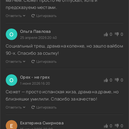
матчем. Сюжет просто не отпускал, хоть и
предсказуемо местами.
Ответить
Цитировать
Ольга Павлова
О
0
0
25 апреля 2026 20:40
Социальный треш, драма на коленке, но зашло вайбом
90-х. Спасибо за ссылку!
Ответить
Цитировать
Орех - не грех
О
0
0
1 июня 2026 16:20
Сюжет — просто испанская жиза, драма на драме, но
близняшки умилили. Спасибо за качество!
Ответить
Цитировать
Екатерина Смирнова
Е
0
0