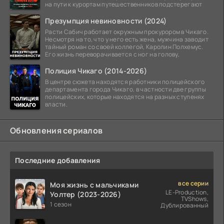
на пути к курортам путешественников подстерегают
Презумпция невиновности (2024)
Расти Сабич работает окружным прокурором в Чикаго.
Несмотря на то, что у него есть жена, мужчина заводит
тайный роман со своей коллегой, Каролин Полхемус.
Его жизнь переворачивается с ног на голову,
Полиция Чикаго (2014-2026)
В центре сюжета находятся работники полицейского
департамента города Чикаго, в частности две группы
полицейских, которые находятся на разных ступенях
власти.
Обновления сериалов
Последние добавления
все серии
Моя жизнь с мальчиками
LE-Production,
Уолтер (2023-2026)
TVShows,
1 сезон
Дублированный