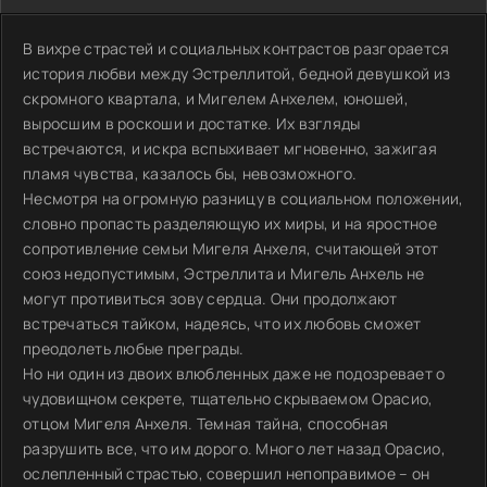
В вихре страстей и социальных контрастов разгорается
история любви между Эстреллитой, бедной девушкой из
скромного квартала, и Мигелем Анхелем, юношей,
выросшим в роскоши и достатке. Их взгляды
встречаются, и искра вспыхивает мгновенно, зажигая
пламя чувства, казалось бы, невозможного.
Несмотря на огромную разницу в социальном положении,
словно пропасть разделяющую их миры, и на яростное
сопротивление семьи Мигеля Анхеля, считающей этот
союз недопустимым, Эстреллита и Мигель Анхель не
могут противиться зову сердца. Они продолжают
встречаться тайком, надеясь, что их любовь сможет
преодолеть любые преграды.
Но ни один из двоих влюбленных даже не подозревает о
чудовищном секрете, тщательно скрываемом Орасио,
отцом Мигеля Анхеля. Темная тайна, способная
разрушить все, что им дорого. Много лет назад Орасио,
ослепленный страстью, совершил непоправимое – он