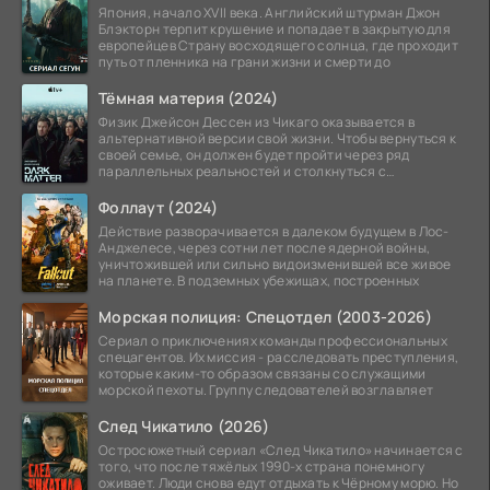
Япония, начало XVII века. Английский штурман Джон
Блэкторн терпит крушение и попадает в закрытую для
европейцев Страну восходящего солнца, где проходит
путь от пленника на грани жизни и смерти до
Тёмная материя (2024)
Физик Джейсон Дессен из Чикаго оказывается в
альтернативной версии свой жизни. Чтобы вернуться к
своей семье, он должен будет пройти через ряд
параллельных реальностей и столкнуться с
альтернативной
Фоллаут (2024)
Действие разворачивается в далеком будущем в Лос-
Анджелесе, через сотни лет после ядерной войны,
уничтожившей или сильно видоизменившей все живое
на планете. В подземных убежищах, построенных
Морская полиция: Спецотдел (2003-2026)
Сериал о приключениях команды профессиональных
спецагентов. Их миссия - расследовать преступления,
которые каким-то образом связаны со служащими
морской пехоты. Группу следователей возглавляет
След Чикатило (2026)
Остросюжетный сериал «След Чикатило» начинается с
того, что после тяжёлых 1990-х страна понемногу
оживает. Люди снова едут отдыхать к Чёрному морю. Но