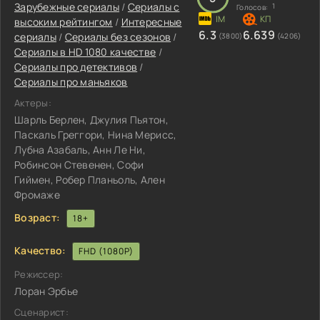
Зарубежные сериалы
/
Сериалы с
1
Голосов:
высоким рейтингом
/
Интересные
6.3
6.639
сериалы
/
Сериалы без сезонов
/
(3800)
(4206)
Сериалы в HD 1080 качестве
/
Сериалы про детективов
/
Сериалы про маньяков
Актеры:
Шарль Берлен, Джулия Пьятон,
Паскаль Греггори, Нина Мерисс,
Лубна Азабаль, Анн Ле Ни,
Робинсон Стевенен, Софи
Гиймен, Робер Планьоль, Ален
Фромаже
Возраст:
18+
Качество:
FHD (1080P)
Режиссер:
Лоран Эрбье
Сценарист: