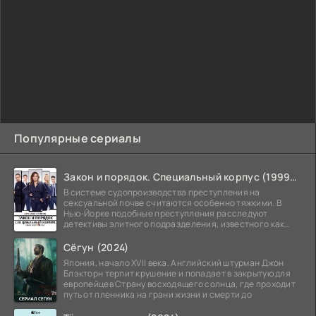
Популярные сериалы
Закон и порядок. Специальный корпус (1999-2026)
В системе судопроизводства преступления на
сексуальной почве считаются особенно тяжкими. В
Нью-Йорке подобные преступления расследуют
детективы элитного подразделения, известного как
Особый отдел.
Сёгун (2024)
Япония, начало XVII века. Английский штурман Джон
Блэкторн терпит крушение и попадает в закрытую для
европейцев Страну восходящего солнца, где проходит
путь от пленника на грани жизни и смерти до