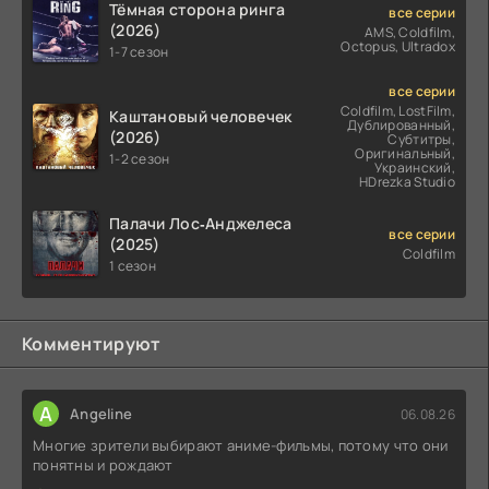
Тёмная сторона ринга
все серии
(2026)
AMS, Coldfilm,
Octopus, Ultradox
1-7 сезон
все серии
Coldfilm, LostFilm,
Каштановый человечек
Дублированный,
(2026)
Субтитры,
Оригинальный,
1-2 сезон
Украинский,
HDrezka Studio
Палачи Лос‑Анджелеса
все серии
(2025)
Coldfilm
1 сезон
Комментируют
A
Angeline
06.08.26
Многие зрители выбирают аниме-фильмы, потому что они
понятны и рождают