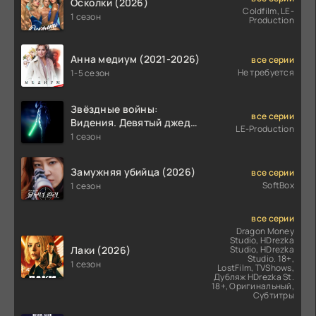
Осколки (2026)
Coldfilm, LE-
1 сезон
Production
Анна медиум (2021-2026)
все серии
Не требуется
1-5 сезон
Звёздные войны:
все серии
Видения. Девятый джедай
LE-Production
(2026)
1 сезон
Замужняя убийца (2026)
все серии
SoftBox
1 сезон
все серии
Dragon Money
Studio, HDrezka
Лаки (2026)
Studio, HDrezka
Studio. 18+,
1 сезон
LostFilm, TVShows,
Дубляж HDrezka St.
18+, Оригинальный,
Субтитры