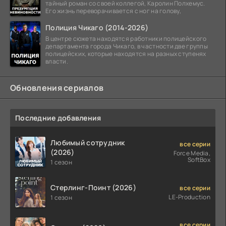
тайный роман со своей коллегой, Каролин Полхемус.
Его жизнь переворачивается с ног на голову,
Полиция Чикаго (2014-2026)
В центре сюжета находятся работники полицейского
департамента города Чикаго, в частности две группы
полицейских, которые находятся на разных ступенях
власти.
Обновления сериалов
Последние добавления
Любимый сотрудник
все серии
(2026)
Force Media,
SoftBox
1 сезон
Стерлинг-Поинт (2026)
все серии
LE-Production
1 сезон
все серии