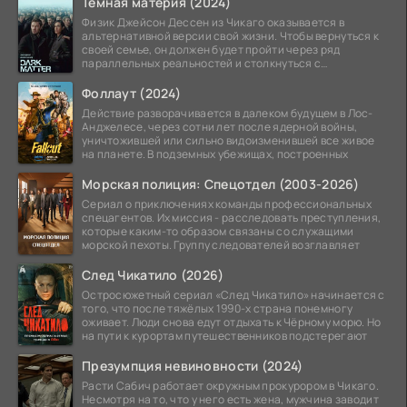
Тёмная материя (2024)
Физик Джейсон Дессен из Чикаго оказывается в
альтернативной версии свой жизни. Чтобы вернуться к
своей семье, он должен будет пройти через ряд
параллельных реальностей и столкнуться с
альтернативной
Фоллаут (2024)
Действие разворачивается в далеком будущем в Лос-
Анджелесе, через сотни лет после ядерной войны,
уничтожившей или сильно видоизменившей все живое
на планете. В подземных убежищах, построенных
Морская полиция: Спецотдел (2003-2026)
Сериал о приключениях команды профессиональных
спецагентов. Их миссия - расследовать преступления,
которые каким-то образом связаны со служащими
морской пехоты. Группу следователей возглавляет
След Чикатило (2026)
Остросюжетный сериал «След Чикатило» начинается с
того, что после тяжёлых 1990-х страна понемногу
оживает. Люди снова едут отдыхать к Чёрному морю. Но
на пути к курортам путешественников подстерегают
Презумпция невиновности (2024)
Расти Сабич работает окружным прокурором в Чикаго.
Несмотря на то, что у него есть жена, мужчина заводит