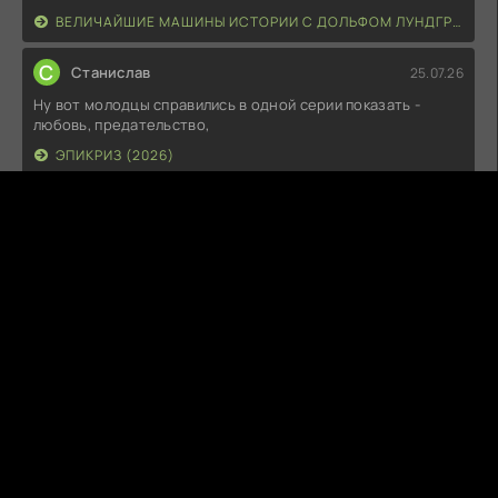
ВЕЛИЧАЙШИЕ МАШИНЫ ИСТОРИИ С ДОЛЬФОМ ЛУНДГРЕНОМ (2026)
С
Станислав
25.07.26
Ну вот молодцы справились в одной серии показать -
любовь, предательство,
ЭПИКРИЗ (2026)