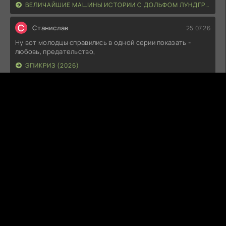
ВЕЛИЧАЙШИЕ МАШИНЫ ИСТОРИИ С ДОЛЬФОМ ЛУНДГРЕНОМ (2026)
С
Станислав
25.07.26
Ну вот молодцы справились в одной серии показать -
любовь, предательство,
ЭПИКРИЗ (2026)