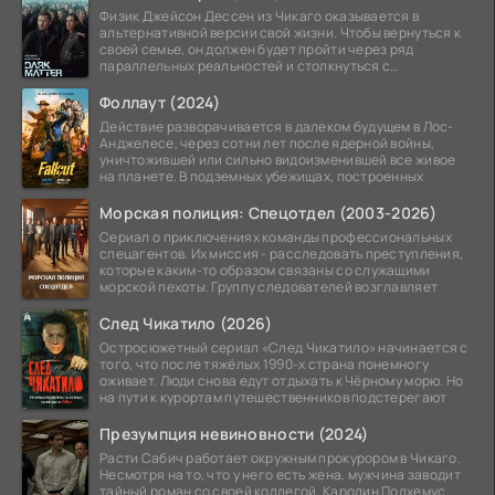
Физик Джейсон Дессен из Чикаго оказывается в
альтернативной версии свой жизни. Чтобы вернуться к
своей семье, он должен будет пройти через ряд
параллельных реальностей и столкнуться с
альтернативной
Фоллаут (2024)
Действие разворачивается в далеком будущем в Лос-
Анджелесе, через сотни лет после ядерной войны,
уничтожившей или сильно видоизменившей все живое
на планете. В подземных убежищах, построенных
Морская полиция: Спецотдел (2003-2026)
Сериал о приключениях команды профессиональных
спецагентов. Их миссия - расследовать преступления,
которые каким-то образом связаны со служащими
морской пехоты. Группу следователей возглавляет
След Чикатило (2026)
Остросюжетный сериал «След Чикатило» начинается с
того, что после тяжёлых 1990-х страна понемногу
оживает. Люди снова едут отдыхать к Чёрному морю. Но
на пути к курортам путешественников подстерегают
Презумпция невиновности (2024)
Расти Сабич работает окружным прокурором в Чикаго.
Несмотря на то, что у него есть жена, мужчина заводит
тайный роман со своей коллегой, Каролин Полхемус.