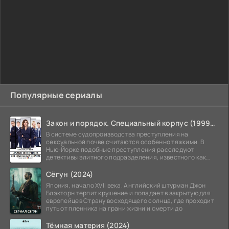
Популярные сериалы
Закон и порядок. Специальный корпус (1999-2026)
В системе судопроизводства преступления на
сексуальной почве считаются особенно тяжкими. В
Нью-Йорке подобные преступления расследуют
детективы элитного подразделения, известного как
Особый отдел.
Сёгун (2024)
Япония, начало XVII века. Английский штурман Джон
Блэкторн терпит крушение и попадает в закрытую для
европейцев Страну восходящего солнца, где проходит
путь от пленника на грани жизни и смерти до
Тёмная материя (2024)