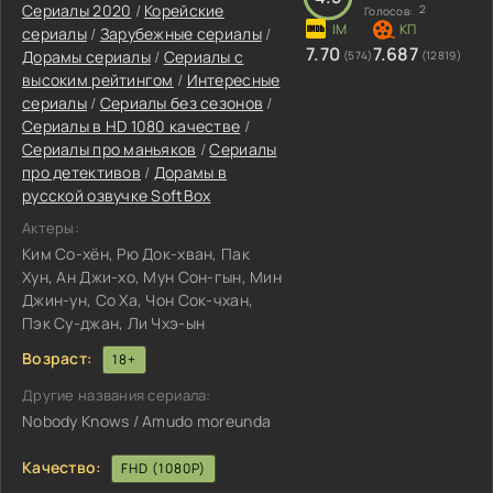
Сериалы 2020
/
Корейские
2
Голосов:
сериалы
/
Зарубежные сериалы
/
7.70
7.687
Дорамы сериалы
/
Сериалы с
(574)
(12819)
высоким рейтингом
/
Интересные
сериалы
/
Сериалы без сезонов
/
Сериалы в HD 1080 качестве
/
Сериалы про маньяков
/
Сериалы
про детективов
/
Дорамы в
русской озвучке SoftBox
Актеры:
Ким Со-хён, Рю Док-хван, Пак
Хун, Ан Джи-хо, Мун Сон-гын, Мин
Джин-ун, Со Ха, Чон Сок-чхан,
Пэк Су-джан, Ли Чхэ-ын
Возраст:
18+
Другие названия сериала:
Nobody Knows / Amudo moreunda
Качество:
FHD (1080P)