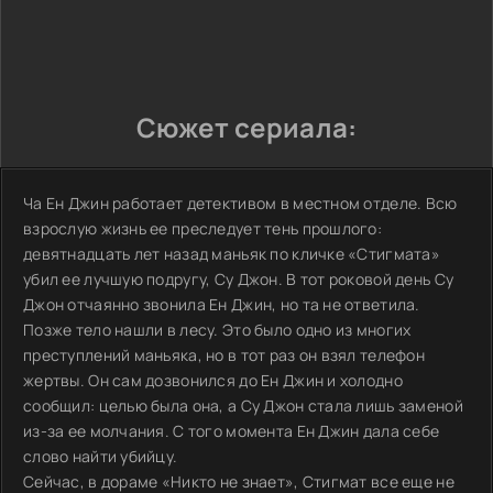
Сюжет сериала:
Ча Ен Джин работает детективом в местном отделе. Всю
взрослую жизнь ее преследует тень прошлого:
девятнадцать лет назад маньяк по кличке «Стигмата»
убил ее лучшую подругу, Су Джон. В тот роковой день Су
Джон отчаянно звонила Ен Джин, но та не ответила.
Позже тело нашли в лесу. Это было одно из многих
преступлений маньяка, но в тот раз он взял телефон
жертвы. Он сам дозвонился до Ен Джин и холодно
сообщил: целью была она, а Су Джон стала лишь заменой
из-за ее молчания. С того момента Ен Джин дала себе
слово найти убийцу.
Сейчас, в дораме «Никто не знает», Стигмат все еще не