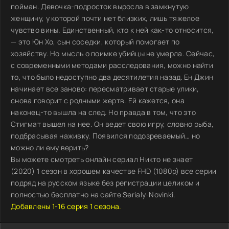
пойман. Девочка-подросток выросла в замкнутую
женщину, у которой почти нет близких, лишь тяжелое
чувство вины. Единственный, кто к ней как-то относится,
— это Юн Хо, сын соседки, который помогает по
хозяйству. Но мысль о поимке убийцы не умерла. Сейчас,
с современными методами расследования, можно найти
то, что было недоступно два десятилетия назад. Ен Джин
начинает все заново: пересматривает старые улики,
снова говорит с родными жертв. Ей кажется, она
наконец-то вышла на след. Но правда в том, что это
Стигмат вышел на нее. Он ведет свою игру, словно рыба,
подбрасывая наживку. Появился подозреваемый… но
можно ли ему верить?
Вы можете смотреть онлайн сериал Никто не знает
(2020) 1 сезон в хорошем качестве FHD (1080p) все серии
подряд на русском языке без регистрации целиком и
полностью бесплатно на сайте Serialy-Novinki.
Добавлены 1-16 серия 1 сезона.