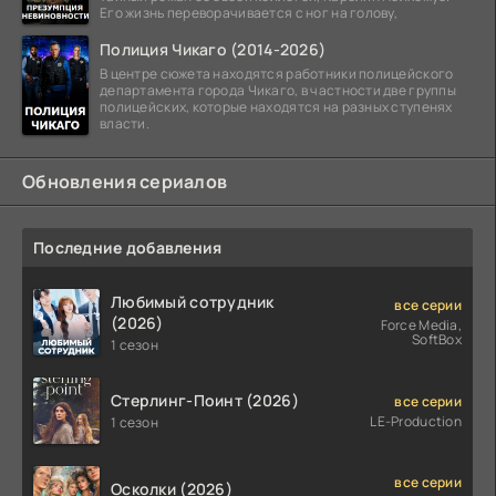
Его жизнь переворачивается с ног на голову,
Полиция Чикаго (2014-2026)
В центре сюжета находятся работники полицейского
департамента города Чикаго, в частности две группы
полицейских, которые находятся на разных ступенях
власти.
Обновления сериалов
Последние добавления
Любимый сотрудник
все серии
(2026)
Force Media,
SoftBox
1 сезон
Стерлинг-Поинт (2026)
все серии
LE-Production
1 сезон
все серии
Осколки (2026)