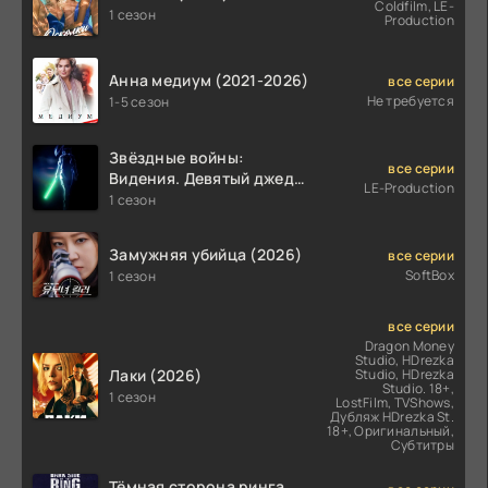
Coldfilm, LE-
1 сезон
Production
Анна медиум (2021-2026)
все серии
Не требуется
1-5 сезон
Звёздные войны:
все серии
Видения. Девятый джедай
LE-Production
(2026)
1 сезон
Замужняя убийца (2026)
все серии
SoftBox
1 сезон
все серии
Dragon Money
Studio, HDrezka
Лаки (2026)
Studio, HDrezka
Studio. 18+,
1 сезон
LostFilm, TVShows,
Дубляж HDrezka St.
18+, Оригинальный,
Субтитры
Тёмная сторона ринга