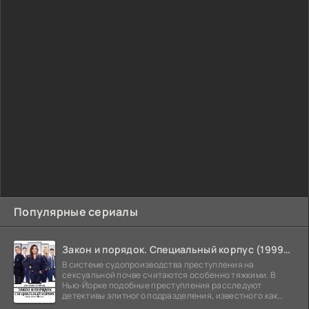
Популярные сериалы
Закон и порядок. Специальный корпус (1999-2026)
В системе судопроизводства преступления на
сексуальной почве считаются особенно тяжкими. В
Нью-Йорке подобные преступления расследуют
детективы элитного подразделения, известного как
Особый отдел.