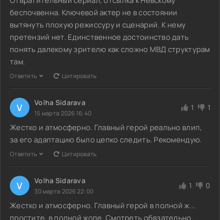
Отвратительный сериал, отсылка к Невскому
беспочвенна. Ключевой актер не в состоянии
вытянуть плохую режиссуру и сценарий. К нему
претензий нет. Единственное достоинство дать
понять далекому зрителю как сложно МВД структурам
там.
Ответить
Цитировать
Volha Sidarava
V
1
1
15 марта 2026 16:40
Жестко и атмосферно. Главный герой реально влип,
за его адаптацию было цепко следить. Рекомендую.
Ответить
Цитировать
Volha Sidarava
V
1
0
30 марта 2026 22:00
Жестко и атмосферно. Главный герой в полной ж...
простите, в полной жопе. Смотреть обязательно.