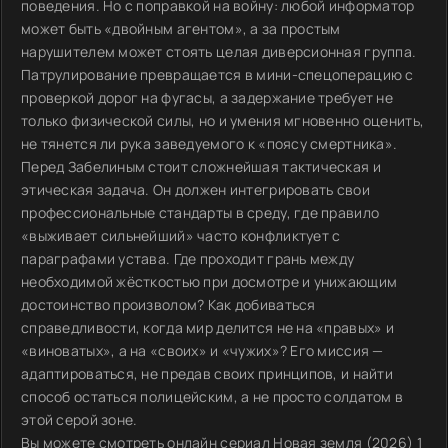
поведения. Но с поправкой на войну: любой информатор
может быть «двойным агентом», а за простым
нарушителем может стоять целая диверсионная группа.
Патрулирование превращается в мини-спецоперацию с
проверкой дорог на фугасы, а задержание требует не
только физической силы, но и умения мгновенно оценить,
не тянется ли рука заведуемого к «поясу смертника».
Перед Забелиным стоит сложнейшая тактическая и
этическая задача. Он должен интегрировать свои
профессиональные стандарты в среду, где правило
«выживает сильнейший» часто конфликтует с
параграфами устава. Где проходит грань между
необходимой жёсткостью при досмотре и унижающим
достоинство произволом? Как добиваться
справедливости, когда мир делится не на «правых» и
«виноватых», а на «своих» и «чужих»? Его миссия —
адаптироваться, не предав своих принципов, и найти
способ остаться полицейским, а не просто солдатом в
этой серой зоне.
Вы можете смотреть онлайн сериал Новая земля (2026) 1