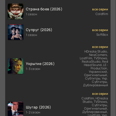
Страна боев (2026)
все серии
Coldfilm
1 сезон
Супруг (2026)
все серии
SoftBox
1 сезон
все серии
HDrezka Studio,
NewComers,
LostFilm, TVShows,
RezkaStudio, Red
Укрытие (2026)
Head Sound, LE-
Production,
1-3 сезон
Украинский,
Оригинальный,
Субтитры, Укр.
Субтитры,
Дублированный
все серии
Coldfilm, HDrezka
Studio, TVShows,
Субтитры,
Шугар (2026)
Оригинальный,
Дублированный,
1-2 сезон
LostFilm, Укр.