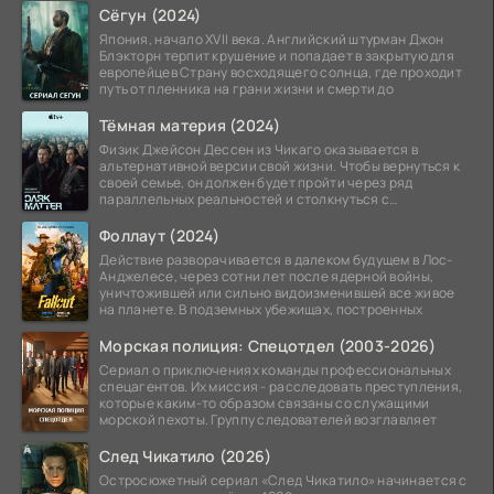
Сёгун (2024)
Япония, начало XVII века. Английский штурман Джон
Блэкторн терпит крушение и попадает в закрытую для
европейцев Страну восходящего солнца, где проходит
путь от пленника на грани жизни и смерти до
Тёмная материя (2024)
Физик Джейсон Дессен из Чикаго оказывается в
альтернативной версии свой жизни. Чтобы вернуться к
своей семье, он должен будет пройти через ряд
параллельных реальностей и столкнуться с
альтернативной
Фоллаут (2024)
Действие разворачивается в далеком будущем в Лос-
Анджелесе, через сотни лет после ядерной войны,
уничтожившей или сильно видоизменившей все живое
на планете. В подземных убежищах, построенных
Морская полиция: Спецотдел (2003-2026)
Сериал о приключениях команды профессиональных
спецагентов. Их миссия - расследовать преступления,
которые каким-то образом связаны со служащими
морской пехоты. Группу следователей возглавляет
След Чикатило (2026)
Остросюжетный сериал «След Чикатило» начинается с