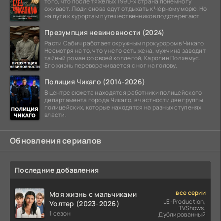
того, что после тяжёлых 1990-х страна понемногу
оживает. Люди снова едут отдыхать к Чёрному морю. Но
на пути к курортам путешественников подстерегают
Презумпция невиновности (2024)
Расти Сабич работает окружным прокурором в Чикаго.
Несмотря на то, что у него есть жена, мужчина заводит
тайный роман со своей коллегой, Каролин Полхемус.
Его жизнь переворачивается с ног на голову,
Полиция Чикаго (2014-2026)
В центре сюжета находятся работники полицейского
департамента города Чикаго, в частности две группы
полицейских, которые находятся на разных ступенях
власти.
Обновления сериалов
Последние добавления
все серии
Моя жизнь с мальчиками
LE-Production,
Уолтер (2023-2026)
TVShows,
1 сезон
Дублированный