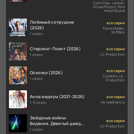
Субтитры, Jaskier,
ViruseProject, Red
Head Sound
Любимый сотрудник
все серии
(2026)
Force Media,
SoftBox
1 сезон
Стерлинг-Поинт (2026)
все серии
LE-Production
1 сезон
все серии
Осколки (2026)
Coldfilm, LE-
1 сезон
Production
Анна медиум (2021-2026)
все серии
Не требуется
1-5 сезон
Звёздные войны:
все серии
Видения. Девятый джедай
LE-Production
(2026)
1 сезон