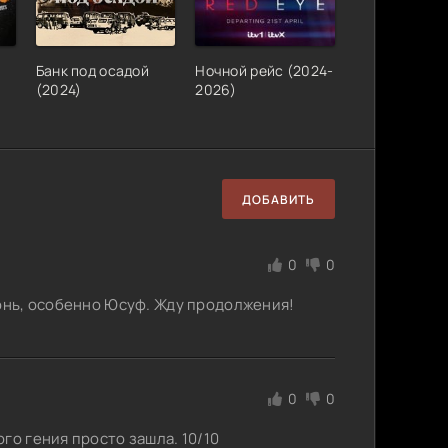
Банк под осадой
Ночной рейс (2024-
(2024)
2026)
ДОБАВИТЬ
0
0
гонь, особенно Юсуф. Жду продолжения!
0
0
го гения просто зашла. 10/10