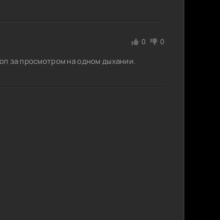
0
0
топ за просмотром на одном дыхании.