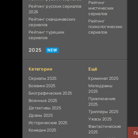
Рейтинг
Рейтинг русских сериалов
мистических
2026
сериалов
Рейтинг скандинавских
Рейтинг
сериалов
психологических
Рейтинг турецких
сериалов
сериалов
2025
Категории
Ещё
Сериалы 2025
Криминал 2025
Боевики 2025
Мелодрамы
2025
Биографические 2025
Приключения
Военные 2025
2025
Детективы 2025
Триллеры 2025
Драмы 2025
Ужасы 2025
Исторические 2025
Фантастические
Комедии 2025
2025
П