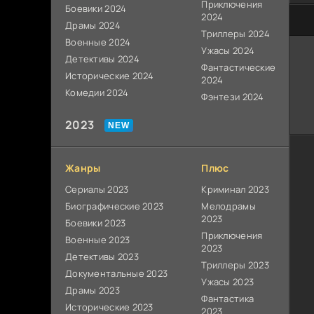
Приключения
Боевики 2024
2024
100
Драмы 2024
Триллеры 2024
Военные 2024
Ужасы 2024
Детективы 2024
Фантастические
Исторические 2024
2024
Комедии 2024
Фэнтези 2024
2023
Жанры
Плюс
Сериалы 2023
Криминал 2023
Биографические 2023
Мелодрамы
2023
Боевики 2023
Приключения
Военные 2023
2023
Детективы 2023
Триллеры 2023
Документальные 2023
Ужасы 2023
Драмы 2023
Фантастика
Исторические 2023
2023