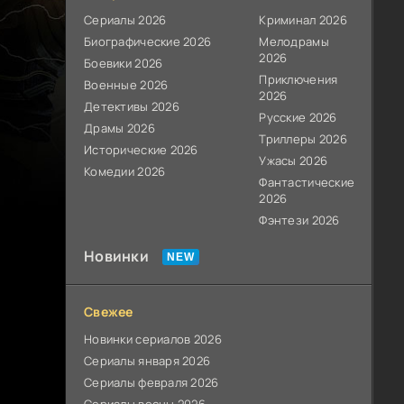
Сериалы 2026
Криминал 2026
Биографические 2026
Мелодрамы
2026
Боевики 2026
Приключения
Военные 2026
2026
Детективы 2026
Русские 2026
Драмы 2026
Триллеры 2026
Исторические 2026
Ужасы 2026
Комедии 2026
Фантастические
2026
Фэнтези 2026
Новинки
Свежее
Новинки сериалов 2026
Сериалы января 2026
Сериалы февраля 2026