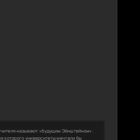
о учителя называют «будущим Эйнштейном».
ля которого университеты мечтали бы