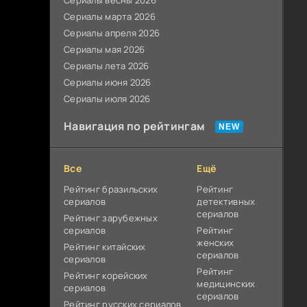
Сериалы весны 2026
Сериалы марта 2026
Сериалы апреля 2026
Сериалы мая 2026
Сериалы лета 2026
Сериалы июня 2026
Сериалы июля 2026
Навигация по рейтингам
Все
Ещё
Рейтинг бразильских
Рейтинг
сериалов
детективных
сериалов
Рейтинг зарубежных
сериалов
Рейтинг
женских
Рейтинг китайских
сериалов
сериалов
Рейтинг
Рейтинг корейских
медицинских
сериалов
сериалов
Рейтинг русских сериалов