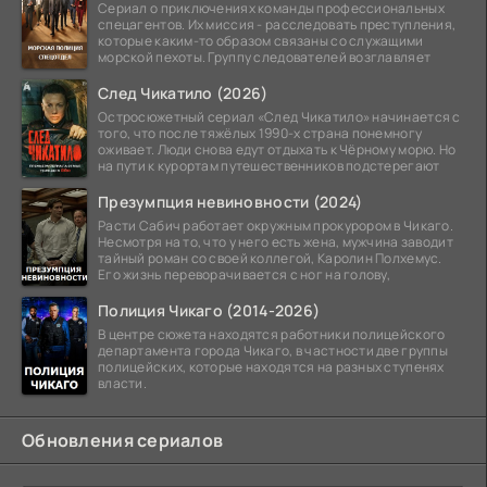
Сериал о приключениях команды профессиональных
спецагентов. Их миссия - расследовать преступления,
которые каким-то образом связаны со служащими
морской пехоты. Группу следователей возглавляет
След Чикатило (2026)
Остросюжетный сериал «След Чикатило» начинается с
того, что после тяжёлых 1990-х страна понемногу
оживает. Люди снова едут отдыхать к Чёрному морю. Но
на пути к курортам путешественников подстерегают
Презумпция невиновности (2024)
Расти Сабич работает окружным прокурором в Чикаго.
Несмотря на то, что у него есть жена, мужчина заводит
тайный роман со своей коллегой, Каролин Полхемус.
Его жизнь переворачивается с ног на голову,
Полиция Чикаго (2014-2026)
В центре сюжета находятся работники полицейского
департамента города Чикаго, в частности две группы
полицейских, которые находятся на разных ступенях
власти.
Обновления сериалов