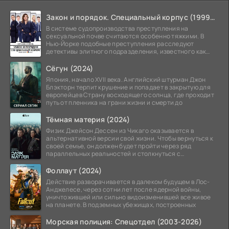
Закон и порядок. Специальный корпус (1999-2026)
В системе судопроизводства преступления на
сексуальной почве считаются особенно тяжкими. В
Нью-Йорке подобные преступления расследуют
детективы элитного подразделения, известного как
Особый отдел.
Сёгун (2024)
Япония, начало XVII века. Английский штурман Джон
Блэкторн терпит крушение и попадает в закрытую для
европейцев Страну восходящего солнца, где проходит
путь от пленника на грани жизни и смерти до
Тёмная материя (2024)
Физик Джейсон Дессен из Чикаго оказывается в
альтернативной версии свой жизни. Чтобы вернуться к
своей семье, он должен будет пройти через ряд
параллельных реальностей и столкнуться с
альтернативной
Фоллаут (2024)
Действие разворачивается в далеком будущем в Лос-
Анджелесе, через сотни лет после ядерной войны,
уничтожившей или сильно видоизменившей все живое
на планете. В подземных убежищах, построенных
Морская полиция: Спецотдел (2003-2026)