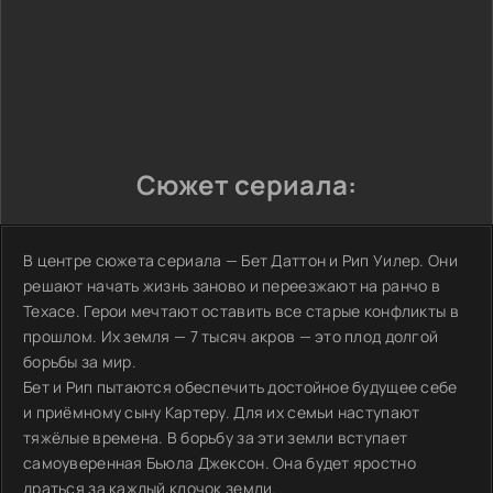
Сюжет сериала:
В центре сюжета сериала — Бет Даттон и Рип Уилер. Они
решают начать жизнь заново и переезжают на ранчо в
Техасе. Герои мечтают оставить все старые конфликты в
прошлом. Их земля — 7 тысяч акров — это плод долгой
борьбы за мир.
Бет и Рип пытаются обеспечить достойное будущее себе
и приёмному сыну Картеру. Для их семьи наступают
тяжёлые времена. В борьбу за эти земли вступает
самоуверенная Бьюла Джексон. Она будет яростно
драться за каждый клочок земли.