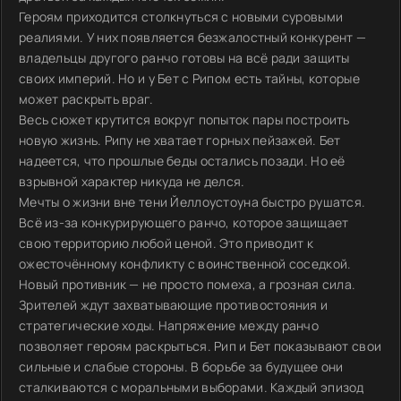
Героям приходится столкнуться с новыми суровыми
реалиями. У них появляется безжалостный конкурент —
владельцы другого ранчо готовы на всё ради защиты
своих империй. Но и у Бет с Рипом есть тайны, которые
может раскрыть враг.
Весь сюжет крутится вокруг попыток пары построить
новую жизнь. Рипу не хватает горных пейзажей. Бет
надеется, что прошлые беды остались позади. Но её
взрывной характер никуда не делся.
Мечты о жизни вне тени Йеллоустоуна быстро рушатся.
Всё из-за конкурирующего ранчо, которое защищает
свою территорию любой ценой. Это приводит к
ожесточённому конфликту с воинственной соседкой.
Новый противник — не просто помеха, а грозная сила.
Зрителей ждут захватывающие противостояния и
стратегические ходы. Напряжение между ранчо
позволяет героям раскрыться. Рип и Бет показывают свои
сильные и слабые стороны. В борьбе за будущее они
сталкиваются с моральными выборами. Каждый эпизод