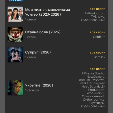
все серии
Моя жизнь с мальчиками
LE-Production,
Уолтер (2023-2026)
TVShows,
1 сезон
Дублированный
Страна боев (2026)
все серии
Coldfilm
1 сезон
Супруг (2026)
все серии
SoftBox
1 сезон
все серии
HDrezka Studio,
NewComers,
LostFilm, TVShows,
RezkaStudio, Red
Укрытие (2026)
Head Sound, LE-
Production,
1-3 сезон
Украинский,
Оригинальный,
Субтитры, Укр.
Субтитры,
Дублированный