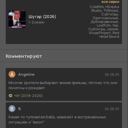
все серии
Coldfilm, HDrezka
Studio, TVShows,
Субтитры,
Шугар (2026)
Оригинальный,
Дублированный,
1-2 сезон
LostFilm, Укр.
Субтитры, Jaskier,
ViruseProject, Red
Head Sound
Комментируют
A
Angeline
06.08.26
Многие зрители выбирают аниме-фильмы, потому что они
понятны и рождают
ЧИ (2018-2026)
В
В.
04.08.26
Какая-то туповатая баба, зависает в экстремальных
ситуациях и "висит"