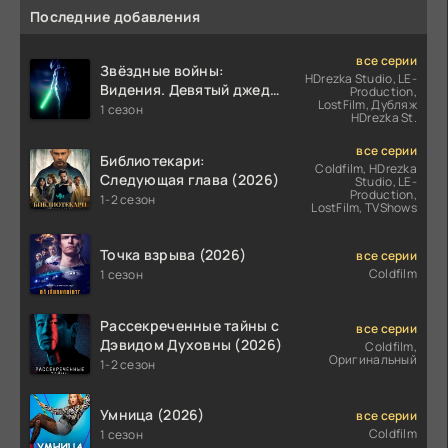
Последние добавления
все серии
Звёздные войны:
HDrezka Studio, LE-
Видения. Девятый джедай
Production,
LostFilm, Дубляж
(2026)
1 сезон
HDrezka St.
все серии
Библиотекари:
Coldfilm, HDrezka
Следующая глава (2026)
Studio, LE-
Production,
1-2 сезон
LostFilm, TVShows
Точка взрыва (2026)
все серии
Coldfilm
1 сезон
Рассекреченные тайны с
все серии
Дэвидом Духовны (2026)
Coldfilm,
Оригинальный
1-2 сезон
Умница (2026)
все серии
Coldfilm
1 сезон