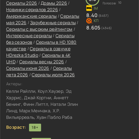
Сериалы 2026
/
Драмы 2026
/
10
Голосов:
Новинки сериалов 2026
/
8.40
Американские сериалы
/
Сериалы
(6457)
мая 2026
/
Зарубежные сериалы
/
8.605
(4346)
Сериалы с высоким рейтингом
/
Интересные сериалы
/
Сериалы
без сезонов
/
Сериалы в HD 1080
качестве
/
Сериалы в озвучке
HDrezka Studio
/
Сериалы в 4K
UHD
/
Сериалы весны 2026
/
Сериалы июня 2026
/
Сериалы
лета 2026
/
Сериалы июля 2026
Актеры:
Келли Райлли, Коул Хаузер, Эд
Харрис, Джай Кортни, Аннетт
Бенинг, Финн Литтл, Натали Элин
Линд, Марк Менчака, Х.Р.
Вильярреаль, Хуан Пабло Раба
Возраст:
18+